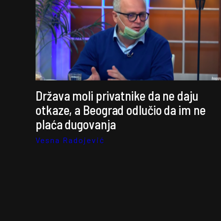
Država moli privatnike da ne daju
otkaze, a Beograd odlučio da im ne
plaća dugovanja
Vesna Radojević