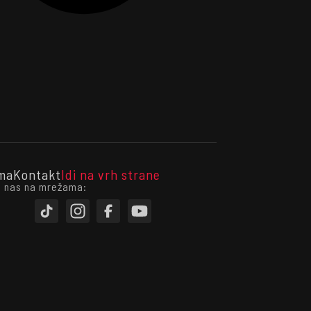
ma
Kontakt
Idi na vrh strane
i nas na mrežama: