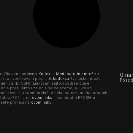
O na
erifikovani potpisnik
Kodeksa Međunarodne mreže za
, kao i verifikovani potpisnik
kodeksa
Evropske mreže
Poset
njenica (EFCSN). Linkovani sajtovi sadrže opise
 koje poštujemo i za koje se zalažemo, a ukoliko
vanje svojim radom prekršilo neke od ovih međunarodnih
 žalbu IFCN-u na
ovom linku
ili se obratiti EFCSN-u
ožete pronaći na
ovom linku
.