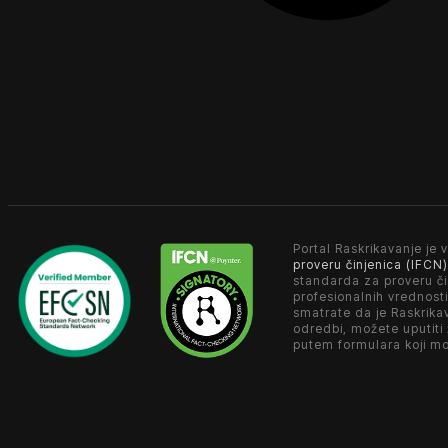
Portal Raskrikavanje je v
proveru činjenica (IFCN)
standarda za proveru či
profesionalnih vrednosti
smatrate da je Raskrika
odredbi, možete uputiti
putem formulara koji m