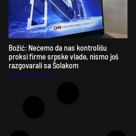
Božić: Nećemo da nas kontrolišu
proksi firme srpske vlade, nismo još
razgovarali sa Šolakom
Stefan Kosanović