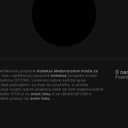
O na
erifikovani potpisnik
Kodeksa Međunarodne mreže za
, kao i verifikovani potpisnik
kodeksa
Evropske mreže
Poset
njenica (EFCSN). Linkovani sajtovi sadrže opise
 koje poštujemo i za koje se zalažemo, a ukoliko
vanje svojim radom prekršilo neke od ovih međunarodnih
 žalbu IFCN-u na
ovom linku
ili se obratiti EFCSN-u
ožete pronaći na
ovom linku
.