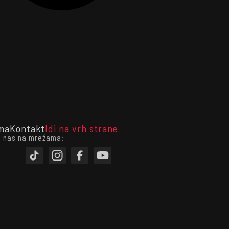
ma
Kontakt
Idi na vrh strane
i nas na mrežama: