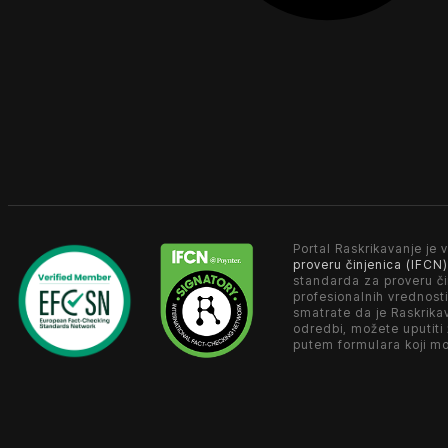
Portal Raskrikavanje je v
proveru činjenica (IFCN)
standarda za proveru či
profesionalnih vrednosti
smatrate da je Raskrika
odredbi, možete uputiti
putem formulara koji m