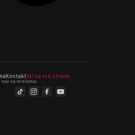
ma
Kontakt
Idi na vrh strane
i nas na mrežama: