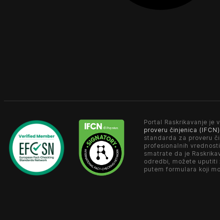
Portal Raskrikavanje je v
proveru činjenica (IFCN)
standarda za proveru či
profesionalnih vrednosti
smatrate da je Raskrika
odredbi, možete uputiti
putem formulara koji m