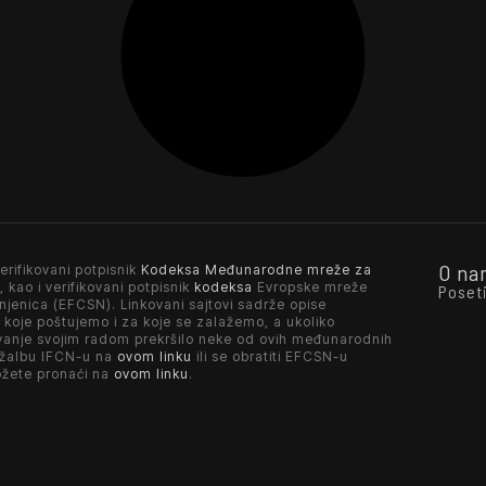
O na
erifikovani potpisnik
Kodeksa Međunarodne mreže za
, kao i verifikovani potpisnik
kodeksa
Evropske mreže
Poset
njenica (EFCSN). Linkovani sajtovi sadrže opise
 koje poštujemo i za koje se zalažemo, a ukoliko
vanje svojim radom prekršilo neke od ovih međunarodnih
 žalbu IFCN-u na
ovom linku
ili se obratiti EFCSN-u
ožete pronaći na
ovom linku
.