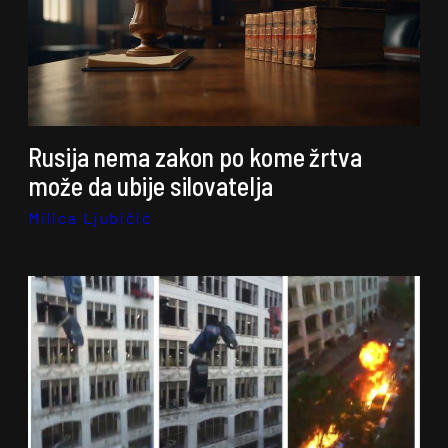
Rusija nema zakon po kome žrtva
može da ubije silovatelja
Milica Ljubičić