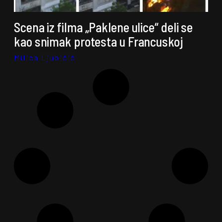
Scena iz filma „Paklene ulice“ deli se
kao snimak protesta u Francuskoj
Milica Ljubičić