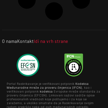
O nama
Kontakt
Idi na vrh strane
Portal Raskrikavanje je verifikovani potpisnik
Kodeksa
Međunarodne mreže za proveru činjenica (IFCN)
, kao i
verifikovani potpisnik
kodeksa
Evropske mreže standarda za
proveru činjenica (EFCSN). Linkovani sajtovi sadrže opise
profesionalnih vrednosti koje poštujemo i za koje se
zalažemo, a ukoliko smatrate da je Raskrikavanje svojim
radom prekršilo neke od ovih međunarodnih odredbi,