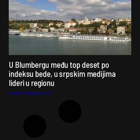
U Blumbergu među top deset po
indeksu bede, u srpskim medijima
lideri u regionu
Vesna Radojević