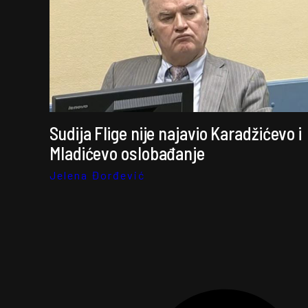
Sudija Flige nije najavio Karadžićevo i
Mladićevo oslobađanje
Jelena Đorđević