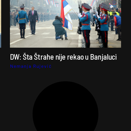
DW: Šta Štrahe nije rekao u Banjaluci
Nemanja Rujević