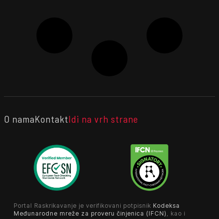
O nama
Kontakt
Idi na vrh strane
Portal Raskrikavanje je verifikovani potpisnik
Kodeksa
Međunarodne mreže za proveru činjenica (IFCN)
, kao i