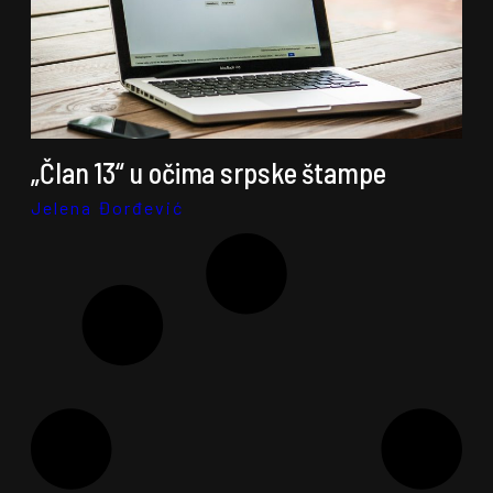
„Član 13“ u očima srpske štampe
Jelena Đorđević