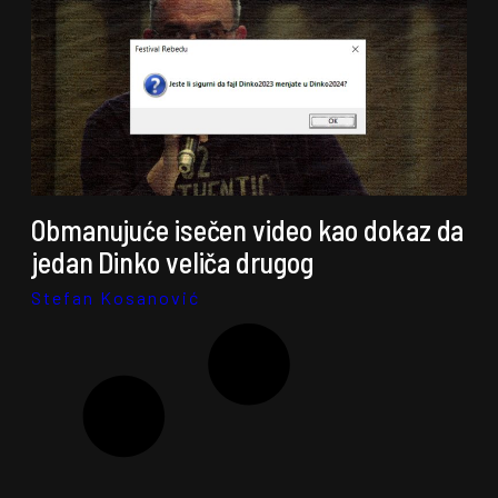
Obmanujuće isečen video kao dokaz da
jedan Dinko veliča drugog
Stefan Kosanović