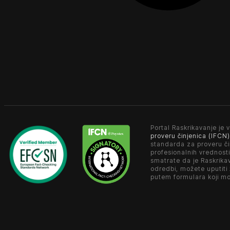
Portal Raskrikavanje je v
proveru činjenica (IFCN)
standarda za proveru či
profesionalnih vrednosti
smatrate da je Raskrika
odredbi, možete uputiti
putem formulara koji m