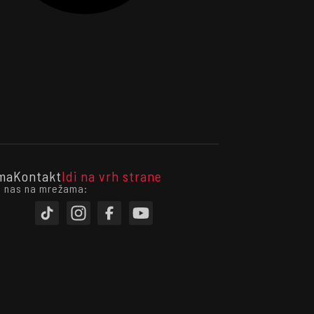
ma
Kontakt
Idi na vrh strane
i nas na mrežama: