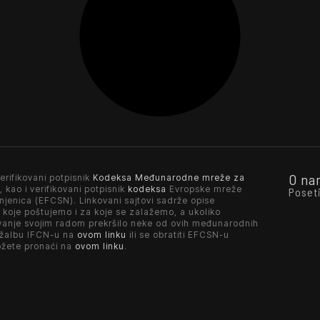
O na
erifikovani potpisnik
Kodeksa Međunarodne mreže za
, kao i verifikovani potpisnik
kodeksa
Evropske mreže
Poset
njenica (EFCSN). Linkovani sajtovi sadrže opise
 koje poštujemo i za koje se zalažemo, a ukoliko
vanje svojim radom prekršilo neke od ovih međunarodnih
 žalbu IFCN-u na
ovom linku
ili se obratiti EFCSN-u
ožete pronaći na
ovom linku
.