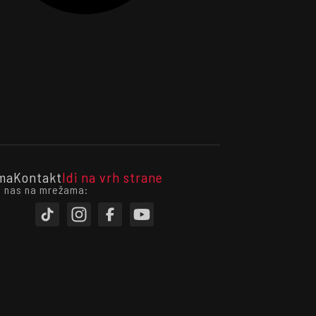
ma
Kontakt
Idi na vrh strane
i nas na mrežama: