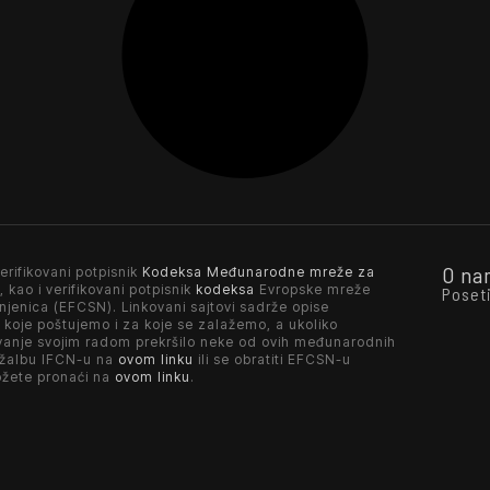
O na
erifikovani potpisnik
Kodeksa Međunarodne mreže za
, kao i verifikovani potpisnik
kodeksa
Evropske mreže
Poset
njenica (EFCSN). Linkovani sajtovi sadrže opise
 koje poštujemo i za koje se zalažemo, a ukoliko
vanje svojim radom prekršilo neke od ovih međunarodnih
 žalbu IFCN-u na
ovom linku
ili se obratiti EFCSN-u
ožete pronaći na
ovom linku
.