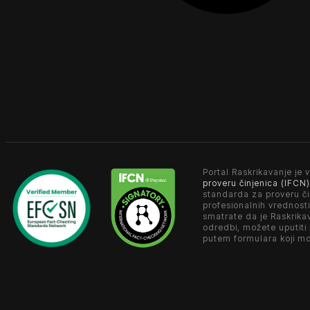
Portal Raskrikavanje je v
proveru činjenica (IFCN)
standarda za proveru či
profesionalnih vrednosti
smatrate da je Raskrika
odredbi, možete uputiti
putem formulara koji m