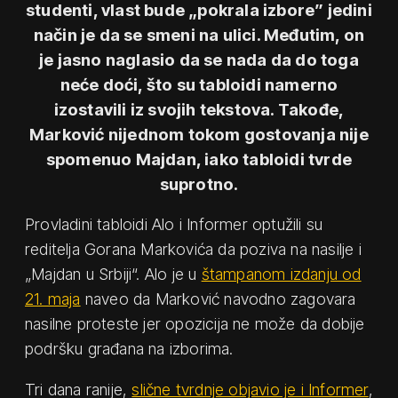
studenti, vlast bude „pokrala izbore” jedini
način je da se smeni na ulici. Međutim, on
je jasno naglasio da se nada da do toga
neće doći, što su tabloidi namerno
izostavili iz svojih tekstova. Takođe,
Marković nijednom tokom gostovanja nije
spomenuo Majdan, iako tabloidi tvrde
suprotno.
Provladini tabloidi Alo i Informer optužili su
reditelja Gorana Markovića da poziva na nasilje i
„Majdan u Srbiji“. Alo je u
štampanom izdanju od
21. maja
naveo da Marković navodno zagovara
nasilne proteste jer opozicija ne može da dobije
podršku građana na izborima.
Tri dana ranije,
slične tvrdnje objavio je i Informer
,