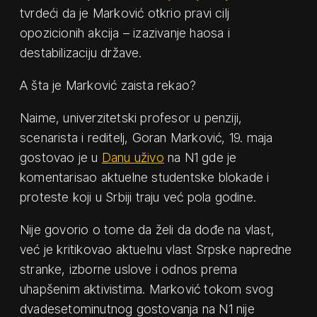
tvrdeći da je Marković otkrio pravi cilj
opozicionih akcija – izazivanje haosa i
destabilizaciju države.
A šta je Marković zaista rekao?
Naime, univerzitetski profesor u penziji,
scenarista i reditelj, Goran Marković, 19. maja
gostovao je u
Danu uživo
na N1 gde je
komentarisao aktuelne studentske blokade i
proteste koji u Srbiji traju već pola godine.
Nije govorio o tome da želi da dođe na vlast,
već je kritikovao aktuelnu vlast Srpske napredne
stranke, izborne uslove i odnos prema
uhapšenim aktivistima. Marković tokom svog
dvadesetominutnog gostovanja na N1 nije