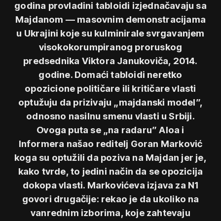
godina provladini tabloidi izjednačavaju sa
Majdanom — masovnim demonstracijama
u Ukrajini koje su kulminirale svrgavanjem
visokokorumpiranog proruskog
predsednika Viktora Janukoviča, 2014.
godine. Domaći tabloidi neretko
opozicione političare ili kritičare vlasti
optužuju da prizivaju „majdanski model”,
odnosno nasilnu smenu vlasti u Srbiji.
Ovoga puta se „na radaru” Aloa i
Informera našao reditelj Goran Marković
koga su optužili da poziva na Majdan jer je,
kako tvrde, to jedini način da se opozicija
dokopa vlasti. Markovićeva izjava za N1
govori drugačije: rekao je da ukoliko na
vanrednim izborima, koje zahtevaju