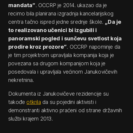
mandata”
. OCCRP je 2014. ukazao da je
recimo bila planirana izgradnja kancelarijskog
centra tačno ispred jedne srednje škole.
„Da je
to realizovano učenici bi izgubili i
panoramski pogled i sunčevu svetlost koja
prodire kroz prozore”
. OCCRP napominje da
je tim projektrom upravljala kompanija koja je
povezana sa drugom kompanijom koja je
posedovala i upravljala većinom Janukovičevih
nekretnina.
Dokumenta iz Janukovičeve rezidencije su
takođe
otkrila
da su pojedini aktivisti i
demonstranti aktivno praćeni od strane državnih
službi krajem 2013.