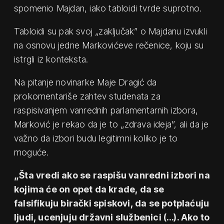
spomenio Majdan, iako tabloidi tvrde suprotno.
Tabloidi su pak svoj „zaključak” o Majdanu izvukli
na osnovu jedne Markovićeve rečenice, koju su
istrgli iz konteksta.
Na pitanje novinarke Maje Dragić da
prokomentariše zahtev studenata za
raspisivanjem vanrednih parlamentarnih izbora,
Marković je rekao da je to „zdrava ideja”, ali da je
važno da izbori budu legitimni koliko je to
moguće.
„Šta vredi ako se raspišu vanredni izbori na
kojima će on opet da krade, da se
falsifikuju birački spiskovi, da se potplaćuju
ljudi, ucenjuju državni službenici (…). Ako to