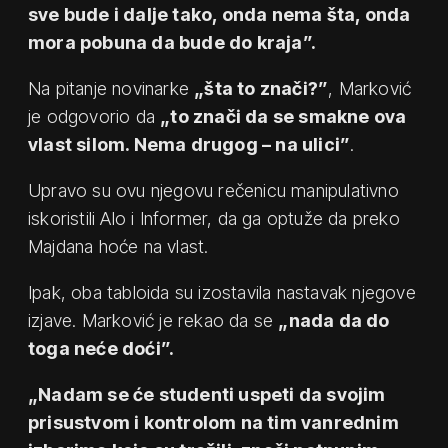
sve bude i dalje tako, onda nema šta, onda
mora pobuna da bude do kraja”.
Na pitanje novinarke
„šta to znači?”
, Marković
je odgovorio da
„to znači da se smakne ova
vlast silom. Nema drugog – na ulici”
.
Upravo su ovu njegovu rečenicu manipulativno
iskoristili Alo i Informer, da ga optuže da preko
Majdana hoće na vlast.
Ipak, oba tabloida su izostavila nastavak njegove
izjave. Marković je rekao da se
„nada da do
toga neće doći”.
„Nadam se će studenti uspeti da svojim
prisustvom i kontrolom na tim vanrednim