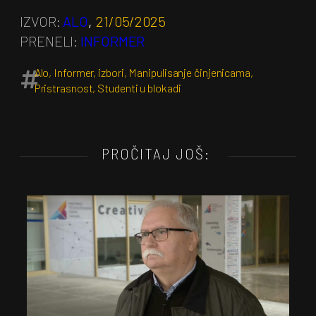
IZVOR:
ALO
,
21/05/2025
PRENELI:
INFORMER
Alo
,
Informer
,
izbori
,
Manipulisanje činjenicama
,
Pristrasnost
,
Studenti u blokadi
PROČITAJ JOŠ: