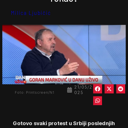
Milica Ljubičić
21/05/2
025
Foto: Printscreen/N1
Gotovo svaki protest u Srbiji poslednjih