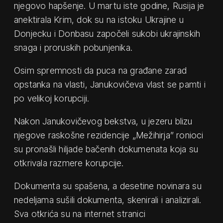
njegovo hapšenje. U martu iste godine, Rusija je
anektirala Krim, dok su na istoku Ukrajine u
Donjecku i Donbasu započeli sukobi ukrajinskih
snaga i proruskih pobunjenika.
Osim spremnosti da puca na građane zarad
opstanka na vlasti, Janukovičeva vlast se pamti i
po velikoj korupciji.
Nakon Janukovičevog bekstva, u jezeru blizu
njegove raskošne rezidencije ​„Mežihirja” ronioci
su pronašli hiljade bačenih dokumenata koja su
otkrivala razmere korupcije.
Dokumenta su spašena, a desetine novinara su
nedeljama sušili dokumenta, skenirali i analizirali.
Sva otkrića su na internet stranici ​