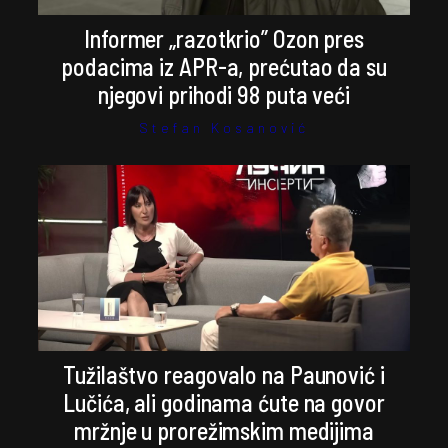
Informer „razotkrio” Ozon pres
podacima iz APR-a, prećutao da su
njegovi prihodi 98 puta veći
Stefan Kosanović
Tužilaštvo reagovalo na Paunović i
Lučića, ali godinama ćute na govor
mržnje u prorežimskim medijima