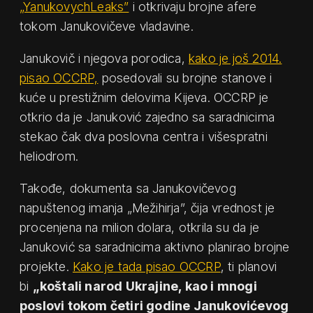
„YanukovychLeaks”
i otkrivaju brojne afere
tokom Janukovičeve vladavine.
Janukovič i njegova porodica,
kako je još 2014.
pisao OCCRP,
posedovali su brojne stanove i
kuće u prestižnim delovima Kijeva. OCCRP je
otkrio da je Januković zajedno sa saradnicima
stekao čak dva poslovna centra i višespratni
heliodrom.
Takođe, dokumenta sa Janukovičevog
napuštenog imanja „Mežihirja”, čija vrednost je
procenjena na milion dolara, otkrila su da je
Januković sa saradnicima aktivno planirao brojne
projekte.
Kako je tada pisao OCCRP
, ti planovi
bi
„koštali narod Ukrajine, kao i mnogi
poslovi tokom četiri godine Janukovićevog