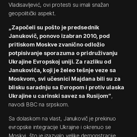
Vladisavljević, ovi protesti su imali snažan
geopolitički aspekt.
​„Započeli su pošto je predsednik
Janukovič, ponovo izabran 2010, pod
pritiskom Moskve zvanično odložio
potpisivanje sporazuma o pridruživanju
Ukrajine Evropskoj uniji. Za razliku od
Janukoviča, koji je želeo tešnje veze sa
Moskvom, svi učesnici Majdana bili su za
blisku saradnju sa Evropom i protiv ulaska
Ukrajine u carinski savez sa Rusijom”
,
navodi BBC na srpskom.
Sa dolaskom na vlast, Janukovič je prekinuo
evropske integracije Ukrajine i okrenuo se
Moskvi, što je izazvalo velike demonstracije,