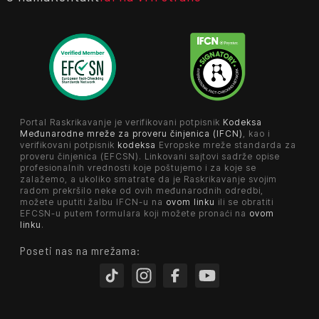
Portal Raskrikavanje je verifikovani potpisnik
Kodeksa
Međunarodne mreže za proveru činjenica (IFCN)
, kao i
verifikovani potpisnik
kodeksa
Evropske mreže standarda za
proveru činjenica (EFCSN). Linkovani sajtovi sadrže opise
profesionalnih vrednosti koje poštujemo i za koje se
zalažemo, a ukoliko smatrate da je Raskrikavanje svojim
radom prekršilo neke od ovih međunarodnih odredbi,
možete uputiti žalbu IFCN-u na
ovom linku
ili se obratiti
EFCSN-u putem formulara koji možete pronaći na
ovom
linku
.
Poseti nas na mrežama: