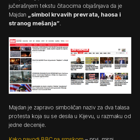
jučerašnjem tekstu čitaocima objašnjava da je
Majdan
„simbol krvavih prevrata, haosa i
stranog mešanja”
.
Majdan je zapravo simboličan naziv za dva talasa
protesta koja su se desila u Kijevu, u razmaku od
jedne decenije.
Kako navodi BBC na srpskom
– prvi, mirni,