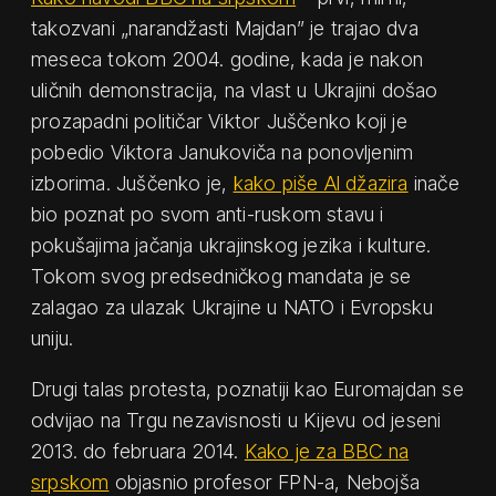
takozvani „narandžasti Majdan” je trajao dva
meseca tokom 2004. godine, kada je nakon
uličnih demonstracija, na vlast u Ukrajini došao
prozapadni političar Viktor Juščenko koji je
pobedio Viktora Janukoviča na ponovljenim
izborima. Juščenko je,
kako piše Al džazira
inače
bio poznat po svom anti-ruskom stavu i
pokušajima jačanja ukrajinskog jezika i kulture.
Tokom svog predsedničkog mandata je se
zalagao za ulazak Ukrajine u NATO i Evropsku
uniju.
Drugi talas protesta, poznatiji kao Euromajdan se
odvijao na Trgu nezavisnosti u Kijevu od jeseni
2013. do februara 2014.
Kako je za BBC na
srpskom
objasnio profesor FPN-a, Nebojša