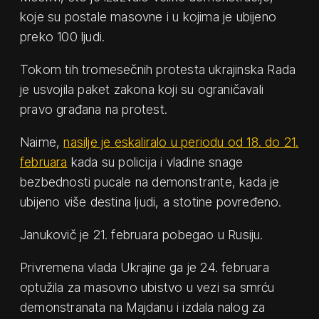
koje su postale masovne i u kojima je ubijeno
preko 100 ljudi.
Tokom tih tromesečnih protesta ukrajinska Rada
je usvojila paket zakona koji su ograničavali
pravo građana na protest.
Naime,
nasilje je eskaliralo u periodu od 18. do 21.
februara
kada su policija i vladine snage
bezbednosti pucale na demonstrante, kada je
ubijeno više destina ljudi, a stotine povređeno.
Janukovič je 21. februara pobegao u Rusiju.
Privremena vlada Ukrajine ga je 24. februara
optužila za masovno ubistvo u vezi sa smrću
demonstranata na Majdanu i izdala nalog za