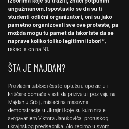
izborima koje su tražili, znači potpunim
angažmanom. Ispostavilo se da su ti
studenti odlični organizatori, oni su jako
pametno organizovali sve ove proteste, pa
možda mogu tu pamet da iskoriste da se
naprave koliko toliko legitimni izbori”
,
rekao je on na N1.
ŠTA JE MAJDAN?
Provladini tabloidi često optužuju opoziciju i
kritičare domaće vlasti da prizivaju i pozivaju na
Majdan u Srbiji, misleći na masovne
demonstracije u Ukrajini koje su kulminirale
svrgavanjem Viktora Janukoviča, proruskog
ukrajinskog predsednika. Alo recimo u svom