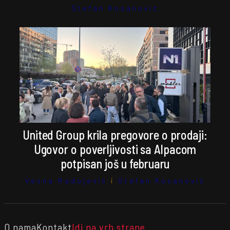
Stefan Kosanović
United Group krila pregovore o prodaji:
Ugovor o poverljivosti sa Alpacom
potpisan još u februaru
Vesna Radojević
i
Stefan Kosanović
O nama
Kontakt
Idi na vrh strane