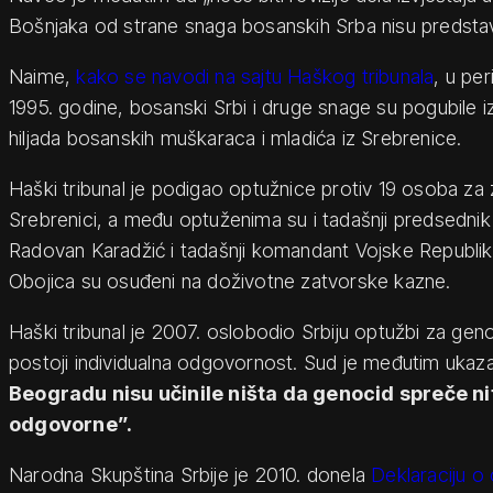
Bošnjaka od strane snaga bosanskih Srba nisu predstavl
Naime,
kako se navodi na sajtu Haškog tribunala
, u per
1995. godine, bosanski Srbi i druge snage su pogubile
hiljada bosanskih muškaraca i mladića iz Srebrenice.
Haški tribunal je podigao optužnice protiv 19 osoba za 
Srebrenici, a među optuženima su i tadašnji predsednik
Radovan Karadžić i tadašnji komandant Vojske Republik
Obojica su osuđeni na doživotne zatvorske kazne.
Haški tribunal je 2007. oslobodio Srbiju optužbi za gen
postoji individualna odgovornost. Sud je međutim uka
Beogradu nisu učinile ništa da genocid spreče ni
odgovorne”.
Narodna Skupština Srbije je 2010. donela
Deklaraciju o 