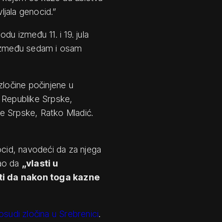
jala genocid.”
iodu između 11. i 19. jula
 između sedam i osam
zločine počinjene u
 Republike Srpske,
e Srpske, Ratko Mladić.
ocid, navodeći da za njega
zao da
„vlasti u
ti da nakon toga kazne
osudi zločina u Srebrenici
.