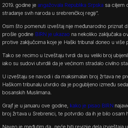
2019. godine je
angažovala Republika Srpska
sa ciljem 
stradanje svih naroda u srebreničkoj regiji”.
Osim što pomenuti izveštaj nije međunarodno priznat d
prošle godine
BIRN je ukazao
na nekoliko zaključaka ov
protive zaključcima koje je Haški tribunal doneo u više 
Tako se recimo u Izveštaju tvrdi da su veliki broj ubijenih
iako su sudovi utvrdili da je većinom stradalo civilno st
U izveštaju se navodi i da maksimalan broj žrtava ne pre
Haškom tribunalu utvrdio da je pogubljeno između seda
bosanskih Muslimana.
Grajf je u januaru ove godine,
kako je pisao BIRN
najavi
broj žrtava u Srebrenici, te potvrdio da ih je bilo osam h
Naveo je međutim da „neće biti revizije dela izvještaja