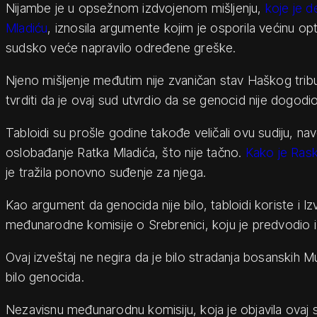
Nijambe je u opsežnom izdvojenom mišljenju,
koje je 
Mladiću
, iznosila argumente kojim je osporila većinu optu
sudsko veće napravilo određene greške.
Njeno mišljenje međutim nije zvaničan stav Haškog trib
tvrditi da je ovaj sud utvrdio da se genocid nije dogodio
Tabloidi su prošle godine takođe veličali ovu sudiju, nav
oslobađanje Ratka Mladića, što nije tačno.
Kako je Rask
je tražila ponovno suđenje za njega.
Kao argument da genocida nije bilo, tabloidi koriste i I
međunarodne komisije o Srebrenici, koju je predvodio i
Ovaj izveštaj ne negira da je bilo stradanja bosanskih Mus
bilo genocida.
Nezavisnu međunarodnu komisiju, koja je objavila ovaj s