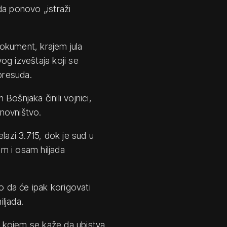
da ponovo „istraži
okument, krajem jula
og izveštaja koji se
presuda.
 Bošnjaka činili vojnici,
anovništvo.
lazi 3.715, dok je sud u
m i osam hiljada
o da će ipak korigovati
iljada.
 u kojem se kaže da ubistva