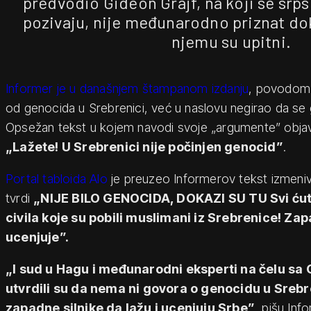
predvodio Gideon Grajf, na koji se srps
pozivaju, nije međunarodno priznat do
njemu su upitni.
Informer je u današnjem štampanom izdanju
, povodom 
od genocida u Srebrenici, već u naslovu negirao da s
Opsežan tekst u kojem navodi svoje „argumente” obja
„Lažete! U Srebrenici nije počinjen genocid”
.
Portal tabloida Alo
je preuzeo Informerov tekst izmeni
tvrdi
„NIJE BILO GENOCIDA, DOKAZI SU TU Svi ćut
civila koje su pobili muslimani iz Srebrenice! Zap
ucenjuje”.
„I sud u Hagu i međunarodni eksperti na čelu s
utvrdili su da nema ni govora o genocidu u Srebre
zapadne silnike da lažu i ucenjuju Srbe”
, pišu Info