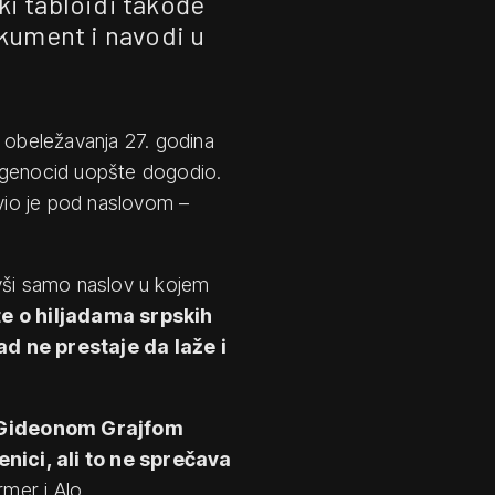
ki tabloidi takođe
kument i navodi u
obeležavanja 27. godina
e genocid uopšte dogodio.
vio je pod naslovom –
vši samo naslov u kojem
e o hiljadama srpskih
ad ne prestaje da laže i
a Gideonom Grajfom
nici, ali to ne sprečava
rmer i Alo.