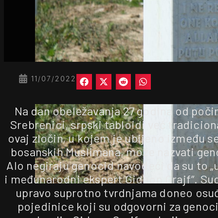
11/07/2022
Na dan obeležavanja 27 godina od poči
Srebrenici, srpski tabloidi već tradicion
ovaj zločin, u kojem je ubijeno između s
bosanskih Muslimana, može nazvati gen
Alo negiraju genocid navodeći da su to „u
i međunarodni ekspert Gideon Grajf”. Su
upravo suprotno tvrdnjama doneo osu
pojedinice koji su odgovorni za genocid