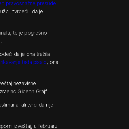
deo pravosnažne presude
žbi, tvrdeći i da je
unala, te je pogrešno
.
odeći da je ona tražila
rikavanje tada pisalo
, ona
zveštaj nezavisne
zraelac Gideon Grajf.
limana, ali tvrdi da nije
porni izveštaj, u februaru