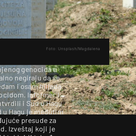
Foto: Unsplash/Magdalena
njenog genocida u
alno negiraju da se
edam i osam hiljada
ocidom. Informer i
tvrdili i Sud u Hagu
d u Hagu je međutim
đujuće presude za
. Izveštaj koji je