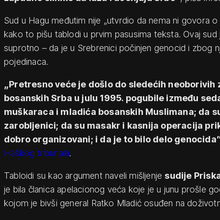
Sud u Hagu međutim nije „utvrdio da nema ni govora o 
kako to pišu tablodi u prvim pasusima teksta. Ovaj sud 
suprotno – da je u Srebrenici počinjen genocid i zbog 
pojedinaca.
„Pretresno veće je došlo do sledećih neoborivih
bosanskih Srba u julu 1995. pogubile između sed
muškaraca i mladića bosanskih Muslimana; da su žrt
zarobljenici; da su masakr i kasnija operacija prikr
dobro organizovani; i da je to bilo delo genocida
Haškog tribunala
.
Tabloidi su kao argument naveli mišljenje
sudije Pris
je bila članica apelacionog veća koje je u junu prošle g
kojom je bivši general Ratko Mladić osuđen na doživot