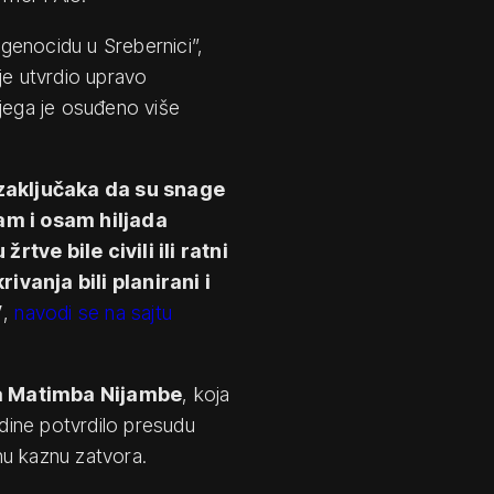
genocidu u Srebernici”,
je utvrdio upravo
njega je osuđeno više
 zaključaka da su snage
am i osam hiljada
ve bile civili ili ratni
ivanja bili planirani i
”
,
navodi se na sajtu
ka Matimba Nijambe
, koja
odine potvrdilo presudu
nu kaznu zatvora.