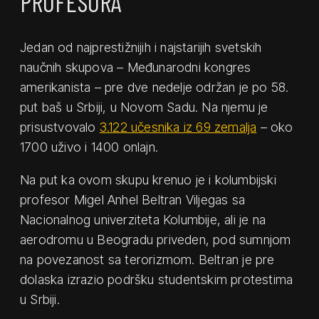
PROFESORA
Jedan od najprestižnijih i najstarijih svetskih
naučnih skupova – Međunarodni kongres
amerikanista – pre dve nedelje održan je po 58.
put baš u Srbiji, u Novom Sadu. Na njemu je
prisustvovalo
3.122 učesnika iz 69 zemalja
– oko
1700 uživo i 1400 onlajn.
Na put ka ovom skupu krenuo je i kolumbijski
profesor Migel Anhel Beltran Viljegas sa
Nacionalnog univerziteta Kolumbije, ali je na
aerodromu u Beogradu priveden, pod sumnjom
na povezanost sa terorizmom. Beltran je pre
dolaska izrazio podršku studentskim protestima
u Srbiji.