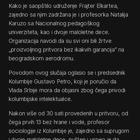
Kako je saopštilo udruženje Frajter Elkartea,
zajedno sa njim zadržana je i profesorka Natalija
Karuzo sa Nacionalnog pedagoškog
univerziteta, kao i dvoje maloletne dece.
Organizacija navodi da su svi oni bili žrtve
„proizvoljnog pritvora bez ikakvih garancija” na
beogradskom aerodromu.
Povodom ovog slučaja oglasio se i predsednik
Kolumbije Gustavo Petro, koji je poručio da
Vlada Srbije mora da objasni zbog čega privodi
kolumbijske intelektualce.
Nakon više od 30 sati provedenih u pritvoru, od
čega prvih 13 bez hrane i vode, profesor
sociologije iz Kolumbije je, zajedno sa suprugom
i dvoje maloletne dece, pušten i uspeo je da