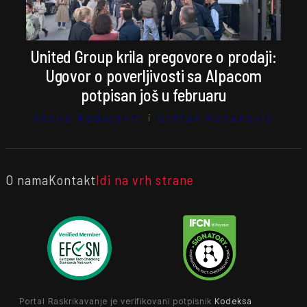
United Group krila pregovore o prodaji:
Ugovor o poverljivosti sa Alpacom
potpisan još u februaru
Vesna Radojević
i
Stefan Kosanović
O nama
Kontakt
Idi na vrh strane
Portal Raskrikavanje je verifikovani potpisnik
Kodeksa