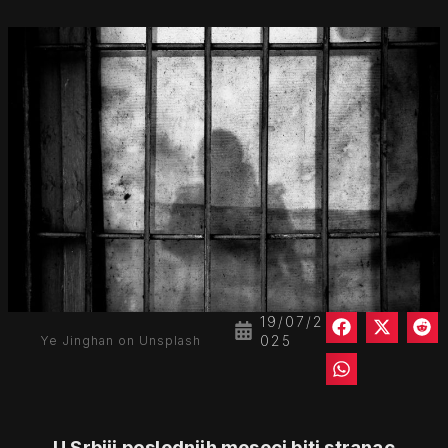
19/07/2
025
Ye Jinghan on Unsplash
U Srbiji poslednjih meseci biti stranac