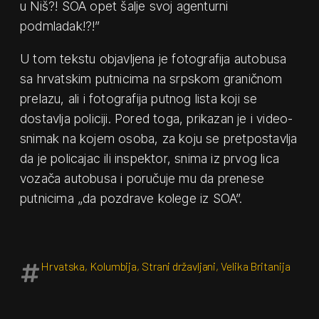
u Niš?! SOA opet šalje svoj agenturni
podmladak!?!”
U tom tekstu objavljena je fotografija autobusa
sa hrvatskim putnicima na srpskom graničnom
prelazu, ali i fotografija putnog lista koji se
dostavlja policiji. Pored toga, prikazan je i video-
snimak na kojem osoba, za koju se pretpostavlja
da je policajac ili inspektor, snima iz prvog lica
vozača autobusa i poručuje mu da prenese
putnicima „da pozdrave kolege iz SOA”.
Hrvatska
,
Kolumbija
,
Strani državljani
,
Velika Britanija