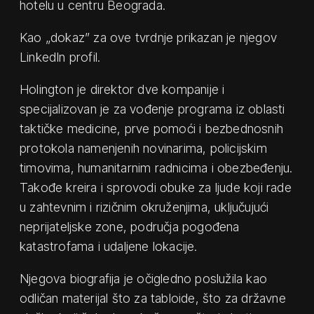
hotelu u centru Beograda.
Kao „dokaz” za ove tvrdnje prikazan je njegov
LinkedIn profil.
Holington je direktor dve kompanije i
specijalizovan je za vođenje programa iz oblasti
taktičke medicine, prve pomoći i bezbednosnih
protokola namenjenih novinarima, policijskim
timovima, humanitarnim radnicima i obezbeđenju.
Takođe kreira i sprovodi obuke za ljude koji rade
u zahtevnim i rizičnim okruženjima, uključujući
neprijateljske zone, područja pogođena
katastrofama i udaljene lokacije.
Njegova biografija je očigledno poslužila kao
odličan materijal što za tabloide, što za državne