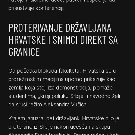
prisustvuje konferenciji.
PROTERIVANJE DRŽAVLJANA
HRVATSKE I SNIMCI DIREKT SA
GRANICE
Od početka blokada fakulteta, Hrvatska se u
prorežimskim medijima uporno prikazuje kao
zemlja koja stoji iza demonstracija, pomaže
studentima, „kroji politiku Srbije” i navodno želi
da sruši režim Aleksandra Vučića.
Krajem januara, pet državljanki Hrvatske bilo je
proterano iz Srbije nakon učešća na skupu