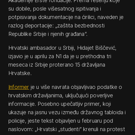
Akademije Erste fondacije. Prema rešenju koje
su dobile, posle višesatnog ispitivanja i
potpisivanja dokumentacije na ćirilici, naveden je
razlog deportacije: „zaštita bezbednosti
Republike Srbije i njenih građana”.
Hrvatski ambasador u Srbiji, Hidajet Biščević,
izjavio je u aprilu za N1 da je u prethodna tri
meseca iz Srbije proterano 15 državljana
Hrvatske.
Informer
je u više navrata objavljivao podatke o
hrvatskim državljanima, uključujući poverljive
informacije. Posebno upečatljiv primer, koji
ukazuje na jasnu vezu između državnog tabloida i
policije, jeste tekst objavljen u februaru pod
naslovom: „Hrvatski „studenti” krenuli na protest