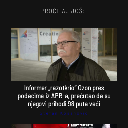
PROČITAJ JOŠ:
Informer „razotkrio” Ozon pres
podacima iz APR-a, prećutao da su
njegovi prihodi 98 puta veći
Stefan Kosanović