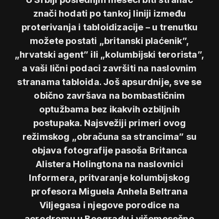
znači hodati po tankoj liniji između
proterivanja i tabloidizacije – u trenutku
možete postati „britanski plaćenik”,
„hrvatski agent” ili „kolumbijski terorista”,
a vaši lični podaci završiti na naslovnim
stranama tabloida. Još apsurdnije, sve se
obično završava na bombastičnim
optužbama bez ikakvih ozbiljnih
postupaka. Najsvežiji primeri ovog
režimskog „obračuna sa strancima” su
objava fotografije pasoša Britanca
Alistera Holingtona na naslovnici
Informera, pritvaranje kolumbijskog
profesora Miguela Anhela Beltrana
Viljegasa i njegove porodice na
aerodromu u Beogradu i višemesečno