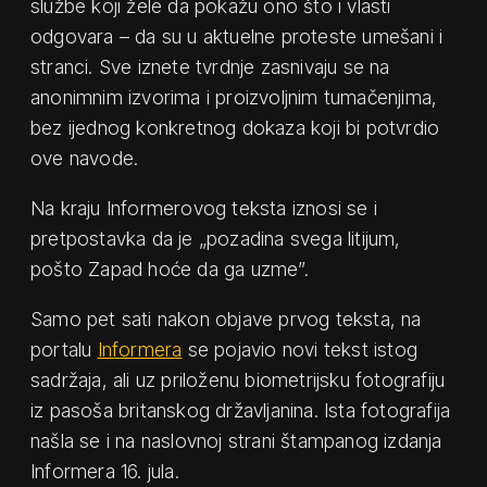
službe koji žele da pokažu ono što i vlasti
odgovara – da su u aktuelne proteste umešani i
stranci. Sve iznete tvrdnje zasnivaju se na
anonimnim izvorima i proizvoljnim tumačenjima,
bez ijednog konkretnog dokaza koji bi potvrdio
ove navode.
Na kraju Informerovog teksta iznosi se i
pretpostavka da je „pozadina svega litijum,
pošto Zapad hoće da ga uzme”.
Samo pet sati nakon objave prvog teksta, na
portalu
Informera
se pojavio novi tekst istog
sadržaja, ali uz priloženu biometrijsku fotografiju
iz pasoša britanskog državljanina. Ista fotografija
našla se i na naslovnoj strani štampanog izdanja
Informera 16. jula.