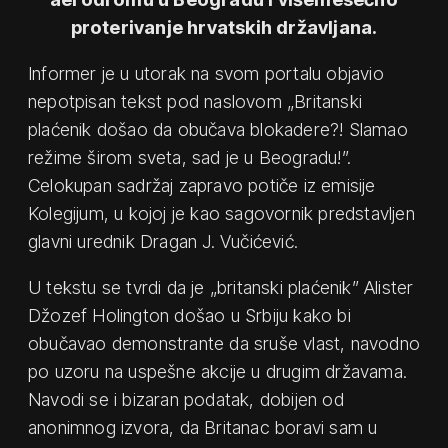
proterivanje hrvatskih državljana.
Informer je u utorak na svom portalu objavio
nepotpisan tekst pod naslovom „Britanski
plaćenik došao da obučava blokadere?! Slamao
režime širom sveta, sad je u Beogradu!”.
Celokupan sadržaj zapravo potiče iz emisije
Kolegijum, u kojoj je kao sagovornik predstavljen
glavni urednik Dragan J. Vučićević.
U tekstu se tvrdi da je „britanski plaćenik” Alister
Džozef Holington došao u Srbiju kako bi
obučavao demonstrante da sruše vlast, navodno
po uzoru na uspešne akcije u drugim državama.
Navodi se i bizaran podatak, dobijen od
anonimnog izvora, da Britanac boravi sam u