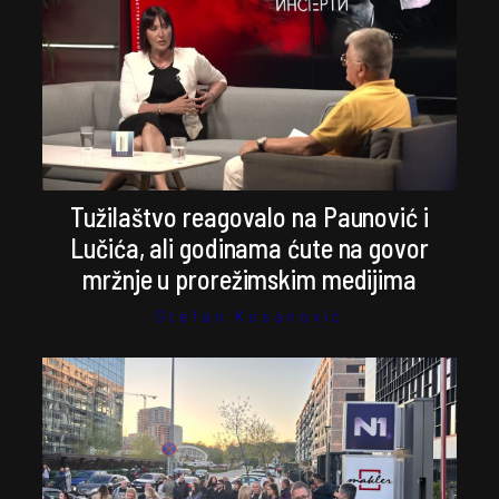
Tužilaštvo reagovalo na Paunović i
Lučića, ali godinama ćute na govor
mržnje u prorežimskim medijima
Stefan Kosanović