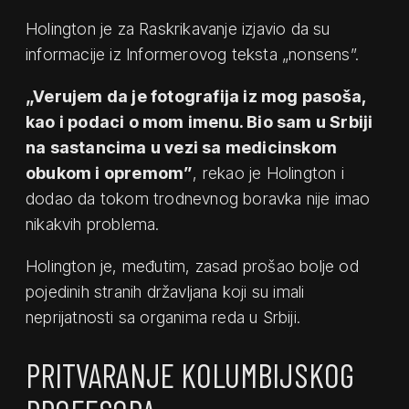
Holington je za Raskrikavanje izjavio da su
informacije iz Informerovog teksta „nonsens”.
„Verujem da je fotografija iz mog pasoša,
kao i podaci o mom imenu. Bio sam u Srbiji
na sastancima u vezi sa medicinskom
obukom i opremom”
, rekao je Holington i
dodao da tokom trodnevnog boravka nije imao
nikakvih problema.
Holington je, međutim, zasad prošao bolje od
pojedinih stranih državljana koji su imali
neprijatnosti sa organima reda u Srbiji.
PRITVARANJE KOLUMBIJSKOG