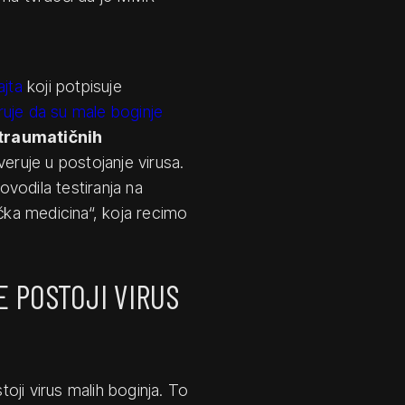
ajta
koji potpisuje
ruje da su male boginje
traumatičnih
veruje u postojanje virusa.
ovodila testiranja na
ka medicina“, koja recimo
.
 POSTOJI VIRUS
oji virus malih boginja. To