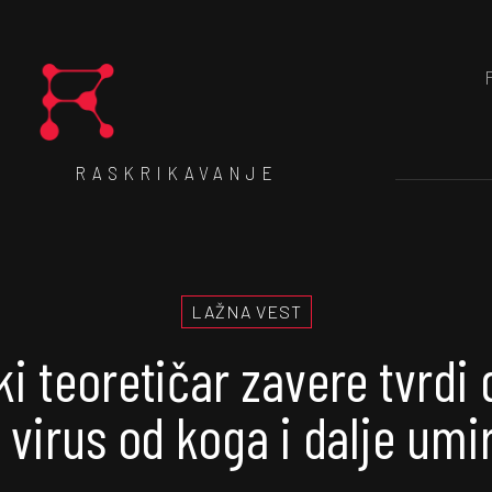
RASKRIKAVANJE
LAŽNA VEST
ki teoretičar zavere tvrdi 
i virus od koga i dalje umi