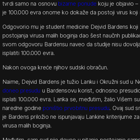
tvrdi samo na osnovu
bizarne ponude
koju je objavio 
je 100.000 evra onome ko dokaže da postoji virus koji 
Odgovorio mu je student medicine Dejvid Bardens koji
postojanja virusa malih boginja dao šest naučnh publika
svom odgovoru Bardensu naveo da studije nisu dovolj
isplatiti 100.000 evra.
Nakon ovoga kreće njihov sudski obračun.
Naime, Dejvid Bardens je tužio Lanku i Okružni sud u 
doneo presudu
u Bardensovu korist, odnosno presudi
isplati 100.000 evra. Lanka se, međutim, žalio Višem sud
naredne godine
poništio prvobitnu presudu
. Ovaj sud s
je Bardens priložio ne ispunjavaju Lankine kriterijume z
virusa malih boginja.
Međutim, sam sud nije doveo u pitanje postojanje samo