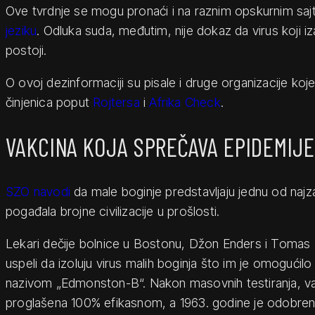
Ove tvrdnje se mogu pronaći i na raznim opskurnim sa
jeziku
. Odluka suda, međutim, nije dokaz da virus koji i
postoji.
O ovoj dezinformaciji su pisale i druge organizacije k
činjenica poput
Rojtersa
i
Afrika Check
.
VAKCINA KOJA SPREČAVA EPIDEMIJE
SZO navodi
da male boginje predstavljaju jednu od najzar
pogađala brojne civilizacije u prošlosti.
Lekari dečije bolnice u Bostonu, Džon Enders i Tomas 
uspeli da izoluju virus malih boginja što im je omogućilo
nazivom „Edmonston-B“. Nakon masovnih testiranja, vak
proglašena 100% efikasnom, a 1963. godine je odobren