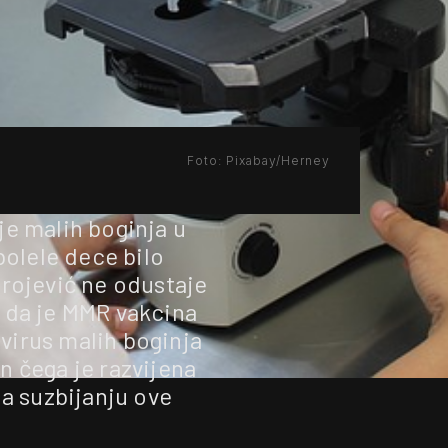
Foto: Pixabay/Herney
e malih boginja u
olele dece bilo
rojević ne odustaje
 i da je MMR vakcina
 virus malih boginja
n čega je razvijena
la suzbijanju ove