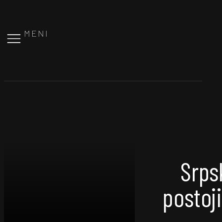
MENI
Srps
postoj