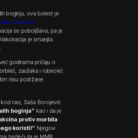
h boginja, ova bolest je
odaci Svetske
uacija se poboljšava, pa je
Vakcinacija je smanjila
.
već godinama pričaju o
rbile), zaušaka i rubeole)
utim nisu podržane
a kod nas, Saša Borojević
alih boginja”
kao i da je
akcina protiv morbila
ego koristi!”
Njegovi
ima tvrdeći da je MMR