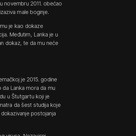
– u novembru 2011. obećao
izaziva male boginje.
 mu je kao dokaze
cija. Međutim, Lanka je u
an dokaz, te da mu neće
Nemačkoj je 2015. godine
o da Lanka mora da mu
u u Štutgartu koji je
matra da šest studija koje
a dokazivanje postojanja
g virusa. Nezavisni