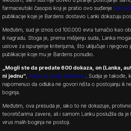
farmaceutski časopis koji je pratio ovo suđenje
Daz.onl
publikacije koje je Bardens dostavio Lanki dokazuju pos
Međutim, sud je iznos od 100.000 evra tumačio kao ob
ili nagradu. Stoga je, prema mišljenju suda, Lanka mogao
uslove za ispunjenje kriterijuma, što uključuje i njegovo
publikacije koje mu je Bardens ponudio.
„Mogli ste da predate 600 dokaza, on (Lanka, aut.
ni jednu“
,
rekao je sudija Bardensu
. Sudija je takođe,
napomenuo da odluka ne govori ništa o postojanju ili ne
boginja.
Međutim, ova presuda je, iako to ne dokazuje, protivnic
teoretičarima zavere, ali i samom Lanku poslužila da je
virus malih boginja ne postoji.