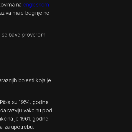
jtovima na
engleskom
zaziva male boginje ne
oje se bave proverom
aznijih bolesti koja je
Pibls su 1954. godine
 da razviju vakcinu pod
cina je 1961. godine
a za upotrebu.