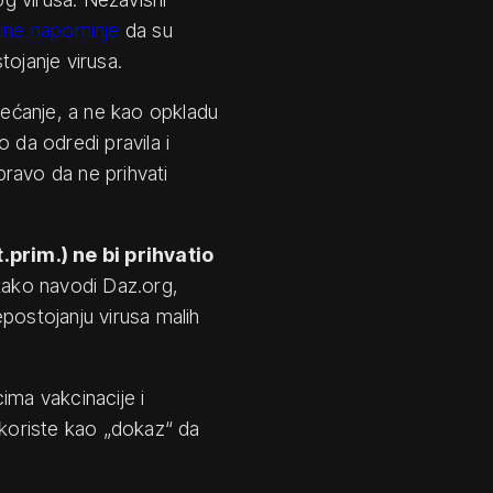
ine napominje
da su
tojanje virusa.
ećanje, a ne kao opkladu
 da odredi pravila i
 pravo da ne prihvati
prim.) ne bi prihvatio
 kako navodi Daz.org,
postojanju virusa malih
ima vakcinacije i
 koriste kao „dokaz“ da