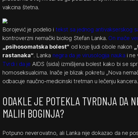
vakcina štetna.
Borojević je podelio i
tekst sa jednog antivakserskog s
kontroverzni nemački biolog Stefan Lanka.
On inače ve
„psihosomatska bolest“
od koje ljudi obole nakon
„
rastanaka“
. Lanka
negira da je virusologija nauka
i ne 
Tvrdi i da je
AIDS (sida) izmišljena bolest kako bi se spr
homoseksualcima. Inače je blizak pokretu „Nova nemač
odbacuje naučno-medicinski tretman u lečenju kancera
ODAKLE JE POTEKLA TVRDNJA DA NE
MALIH BOGINJA?
Potpuno neverovatno, ali Lanka nije dokazao da ne post