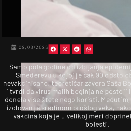
09/08/2023
Samo pola godine od izbijanja epidemij
Smederevu u kojoj je čak 90 odsto ob
nevakcinisano, teoretičar zavera Saša Bo
i tvrdi da virus malih boginja ne postoji
donela vise štete nego koristi. Međutim,
izolovan je sredinom prošlog veka, nako
vakcina koja je u velikoj meri doprine
bolesti.