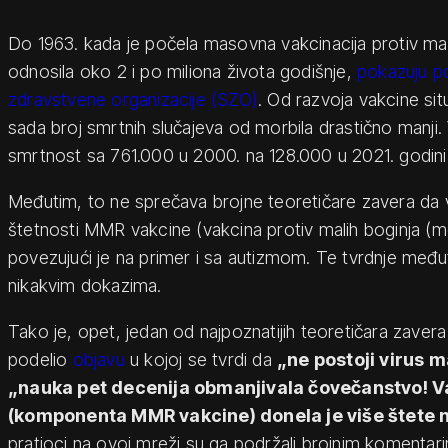
Do 1963. kada je počela masovna vakcinacija protiv mali
odnosila oko 2 i po miliona života godišnje,
pokazuju p
zdravstvene organizacije (SZO)
. Od razvoja vakcine sit
sada broj smrtnih slučajeva od morbila drastično manji. 
smrtnost sa 761.000 u 2000. na 128.000 u 2021. godini
Međutim, to ne sprečava brojne teoretičare zavera da 
štetnosti MMR vakcine (vakcina protiv malih boginja (mo
povezujući je na primer i sa autizmom. Te tvrdnje međ
nikakvim dokazima.
Tako je, opet, jedan od najpoznatijih teoretičara zaver
podelio
objavu
u kojoj se tvrdi da
„ne postoji virus m
„nauka pet decenija obmanjivala čovečanstvo! V
(komponenta MMR vakcine) donela je više štete n
pratioci na ovoj mreži su ga podržali brojnim komentar