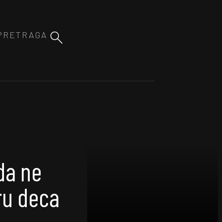
da ne
ru deca