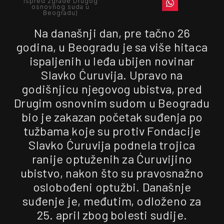
ispred zgrade Drugog
osnovnog suda u
Beogradu)
Na današnji dan, pre tačno 26
godina, u Beogradu je sa više hitaca
ispaljenih u leđa ubijen novinar
Slavko Ćuruvija. Upravo na
godišnjicu njegovog ubistva, pred
Drugim osnovnim sudom u Beogradu
bio je zakazan početak suđenja po
tužbama koje su protiv Fondacije
Slavko Ćuruvija podnela trojica
ranije optuženih za Ćuruvijino
ubistvo, nakon što su pravosnažno
oslobođeni optužbi. Današnje
suđenje je, međutim, odloženo za
25. april zbog bolesti sudije.