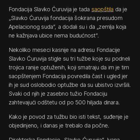
Fondacija Slavko Ćuruvija je tada
saopštila
da je
„Slavko Ćuruvija fondacija šokirana presudom
Apelacionog suda”, a dodali su i da „zemlja koja
ne kažnjava ubice nema budućnost”.
Nekoliko meseci kasnije na adresu Fondacije
Slavko Ćuruvija stigle su tri tužbe koje su podneli
trojica ranije optuženih, koji smatraju da im je tim
saopštenjem Fondacija povredila čast i ugled jer
ih je sud oslobodio optužbe da su ubistvo izvršili.
Svaki od njih je zasebno tužio Fondaciju
zahtevajući odštetu od po 500 hiljada dinara.
Kako je povod za tužbu bio isti tekst, suđenje je
objedinjeno, i danas je trebalo da počne.
Direktorka Fondacije „Slavko Ćuruvija”, Ivana