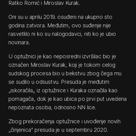
Ratko Romić i Miroslav Kurak.
Oni su u aprilu 2019. osuđeni na ukupno sto
godina zatvora. Međutim, ovo suđenje nije
rasvetlilo ni ko su nalogodavci, niti ko je ubio
novinara.
U optužnici je kao neposredni izvršilac bio je
označen Miroslav Kurak, koji je tokom celog
sudskog procesa bio u bekstvu zbog čega mu
se sudilo u odsustvu. Presuda je međutim
„iskoračila„ iz optužnice i Kuraka označila kao
pomagača, dok je kao ubica po prvi put uvedena
nepoznata osoba, odnosno NN lice.
Zbog prekoračenja optužnice i uvođenje novih
„činjenica” presuda je u septembru 2020.