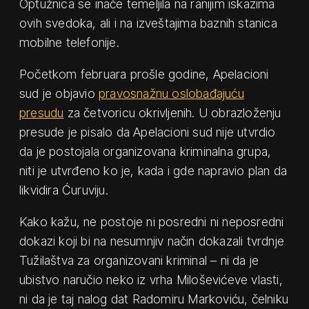
Optužnica se inače temeljila na ranijim iskazima
ovih svedoka, ali i na izveštajima baznih stanica
mobilne telefonije.
Početkom februara prošle godine, Apelacioni
sud je objavio
pravosnažnu oslobađajuću
presudu
za četvoricu okrivljenih. U obrazloženju
presude je pisalo da Apelacioni sud nije utvrdio
da je postojala organizovana kriminalna grupa,
niti je utvrđeno ko je, kada i gde napravio plan da
likvidira Ćuruviju.
Kako kažu, ne postoje ni posredni ni neposredni
dokazi koji bi na nesumnjiv način dokazali tvrdnje
Tužilaštva za organizovani kriminal – ni da je
ubistvo naručio neko iz vrha Miloševićeve vlasti,
ni da je taj nalog dat Radomiru Markoviću, čelniku