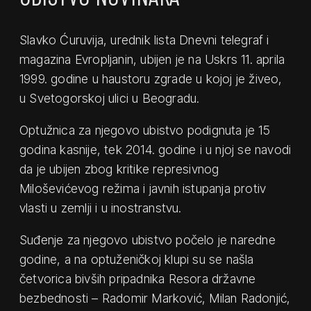
Slavko Ćuruvija, urednik lista Dnevni telegraf i
magazina Evropljanin, ubijen je na Uskrs 11. aprila
1999. godine u haustoru zgrade u kojoj je živeo,
u Svetogorskoj ulici u Beogradu.
Optužnica za njegovo ubistvo podignuta je 15
godina kasnije, tek 2014. godine i u njoj se navodi
da je ubijen zbog kritike represivnog
Miloševićevog režima i javnih istupanja protiv
vlasti u zemlji i u inostranstvu.
Suđenje za njegovo ubistvo počelo je naredne
godine, a na optuženičkoj klupi su se našla
četvorica bivših pripadnika Resora državne
bezbednosti – Radomir Marković, Milan Radonjić,