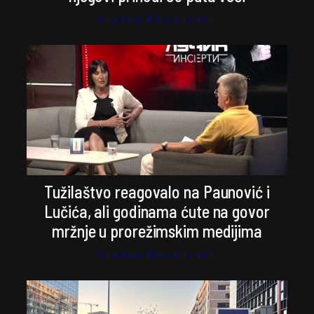
Stefan Kosanović
Tužilaštvo reagovalo na Paunović i
Lučića, ali godinama ćute na govor
mržnje u prorežimskim medijima
Stefan Kosanović