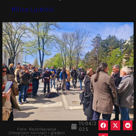
Milica Ljubičić
11/04/2
025
Foto: Raskrikavanje
(Okupljeni novinari i građani