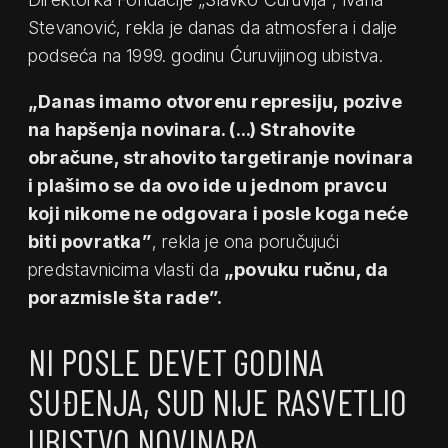
Stevanović, rekla je danas da atmosfera i dalje
podseća na 1999. godinu Ćuruvijinog ubistva.
„Danas imamo otvorenu represiju, pozive
na hapšenja novinara. (…) Strahovite
obračune, strahovito targetiranje novinara
i plašimo se da ovo ide u jednom pravcu
koji nikome ne odgovara i posle koga neće
biti povratka”
, rekla je ona poručujući
predstavnicima vlasti da
„povuku ručnu, da
porazmisle šta rade”.
NI POSLE DEVET GODINA
SUĐENJA, SUD NIJE RASVETLIO
UBISTVO NOVINARA