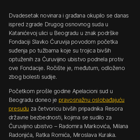
Dvadesetak novinara i građana okupilo se danas
ispred zgrade Drugog osnovnog suda u
Katanićevoj ulici u Beogradu u znak podrške
Fondaciji Slavko Ćuruvija povodom početka
suđenja po tužbama koje su trojica bivših
optuženih za Ćuruvijino ubistvo podnela protiv
ove Fondacije. Ročište je, međutum, odloženo
zbog bolesti sudije.
Početkom prošle godine Apelacioni sud u
Beogradu doneo je
pravosnažnu oslobađajuću
presudu
za četvoricu bivših pripadnika Resora
državne bezbednosti, kojima se sudilo za
Ćuruvijino ubistvo – Radomira Markovića, Milana
Radonjića, Ratka Romića, Miroslava Kuraka.