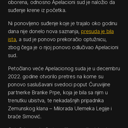
oborena, odnosno Apelacioni sud je naložio da
suđenje krene iz početka.
Ni ponovljeno suđenje koje je trajalo oko godinu
dana nije donelo nova saznanja,
presuda je bila
ista
, a sud je ponovo prekoračio optužnicu,
zbog čega je o njoj ponovo odlučivao Apelacioni
sud.
Petočlano veće Apelacionog suda je u decembru
2022. godine otvorilo pretres na kome su
ponovo saslušavani svedoci poput Ćuruvijine
partnerke Branke Prpe, koja je bila sa njim u
trenutku ubistva, te nekadašnjih pripadnika
Zemunskog klana – Milorada Ulemeka Legije i
braće Simović.