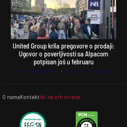
United Group krila pregovore o prodaji:
Ugovor o poverljivosti sa Alpacom
potpisan još u februaru
Vesna Radojević
i
Stefan Kosanović
O nama
Kontakt
Idi na vrh strane