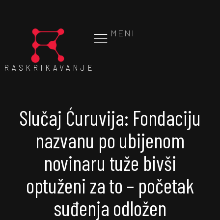
MENI
RASKRIKAVANJE
Slučaj Ćuruvija: Fondaciju
nazvanu po ubijenom
novinaru tuže bivši
optuženi za to – početak
suđenja odložen