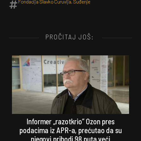
Fondacija Slavko Ćuruvija
,
Suđenje
PROČITAJ JOŠ:
Informer „razotkrio” Ozon pres
podacima iz APR-a, prećutao da su
njegovi prihodi 98 puta veći