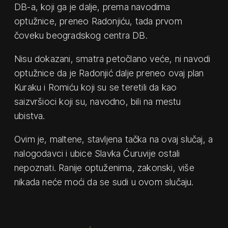
DB-a, koji ga je dalje, prema navodima
optužnice, preneo Radonjiću, tada prvom
čoveku beogradskog centra DB.
Nisu dokazani, smatra petočlano veće, ni navodi
optužnice da je Radonjić dalje preneo ovaj plan
Kuraku i Romiću koji su se teretili da kao
saizvršioci koji su, navodno, bili na mestu
ubistva.
Ovim je, maltene, stavljena tačka na ovaj slučaj, a
nalogodavci i ubice Slavka Ćuruvije ostali
nepoznati. Ranije optuženima, zakonski, više
nikada neće moći da se sudi u ovom slučaju.