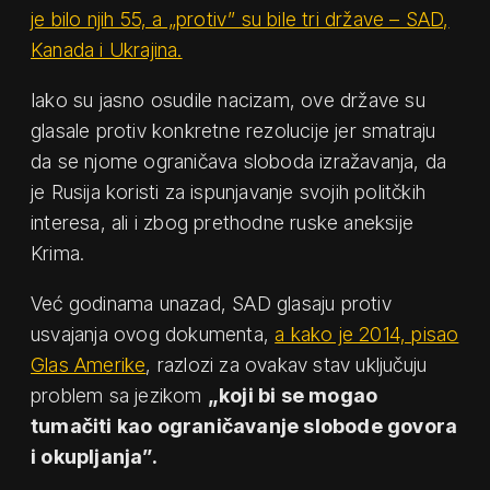
je bilo njih 55, a „protiv” su bile tri države – SAD,
Kanada i Ukrajina.
Iako su jasno osudile nacizam, ove države su
glasale protiv konkretne rezolucije jer smatraju
da se njome ograničava sloboda izražavanja, da
je Rusija koristi za ispunjavanje svojih politčkih
interesa, ali i zbog prethodne ruske aneksije
Krima.
Već godinama unazad, SAD glasaju protiv
usvajanja ovog dokumenta,
a kako je 2014, pisao
Glas Amerike
, razlozi za ovakav stav uključuju
problem sa jezikom
„koji bi se mogao
tumačiti kao ograničavanje slobode govora
i okupljanja”.