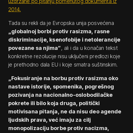
uzdržane po pitanju pomenutog dokumenta iz
2014.
Tada su rekli da je Evropska unija posvećena
„globalnoj borbi protiv rasizma, rasne
diskriminacije, ksenofobije i netolerancije
povezane sa njima”
, ali i da u konačan tekst
konkretne rezolucije nisu uključeni predlozi koje
je prethodno dala EU i koje smatra suštinskim.
„Fokusiranje na borbu protiv rasizma oko
nastave istorije, spomenika, pogrešnog
pozivanja na nacionalno-oslobodilačke
pokrete ili bilo koja druga, politički
motivisana pitanja, ne da nisu deo agende
ljudskih prava, već imaju za cilj
monopolizaciju borbe protiv nacizma,