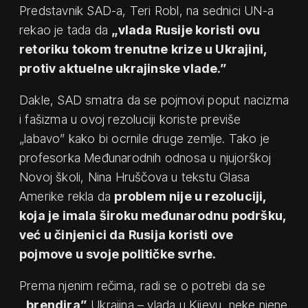
Predstavnik SAD-a, Teri Robl, na sednici UN-a
rekao je tada da
„vlada Rusije koristi ovu
retoriku tokom trenutne krize u Ukrajini,
protiv aktuelne ukrajinske vlade.”
Dakle, SAD smatra da se pojmovi poput nacizma
i fašizma u ovoj rezoluciji koriste previše
„labavo” kako bi ocrnile druge zemlje. Tako je
profesorka Međunarodnih odnosa u njujorškoj
Novoj školi, Nina Hruščova u tekstu Glasa
Amerike rekla da
problem nije u rezoluciji,
koja je imala široku međunarodnu podršku,
već u činjenici da Rusija koristi ove
pojmove u svoje političke svrhe.
Prema njenim rečima, radi se o potrebi da se
„brendira”
Ukrajina – vlada u Kijevu, neke njene