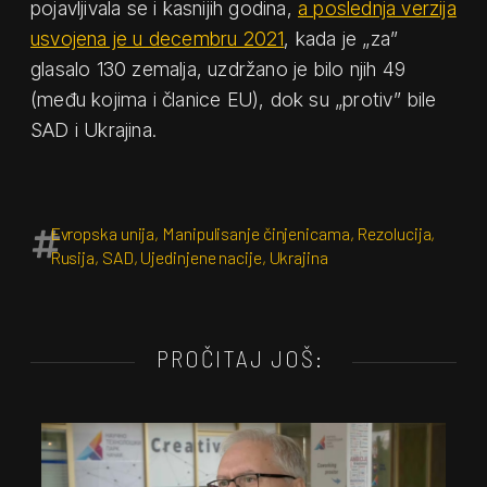
pojavljivala se i kasnijih godina,
a poslednja verzija
usvojena je u decembru 2021
, kada je „za”
glasalo 130 zemalja, uzdržano je bilo njih 49
(među kojima i članice EU), dok su „protiv” bile
SAD i Ukrajina.
Evropska unija
,
Manipulisanje činjenicama
,
Rezolucija
,
Rusija
,
SAD
,
Ujedinjene nacije
,
Ukrajina
PROČITAJ JOŠ: