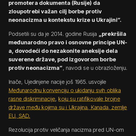
promotera dokumenta (Rusije) da
zloupotrebi važan cilj borbe protiv
neonacizma u kontekstu krize u Ukrajini”.
Podsetili su da je 2014. godine Rusija
„prekršila
međunarodno pravo i osnovne principe UN-
a, dovodeći do nezakonite aneksije dela
suverene države, pod izgovorom borbe
protiv neonacizma”
, navodi se u obrazloženju.
Inače, Ujedinjene nacije još 1965. usvojile
Međunarodnu konvenciju o ukidanju svih oblika
rasne diskriminacije
,
koju su ratifikovale brojne
države među kojima su i Ukrajina, Kanada, zemlje
EU, SAD.
Rezolucija protiv veličanja nacizma pred UN-om