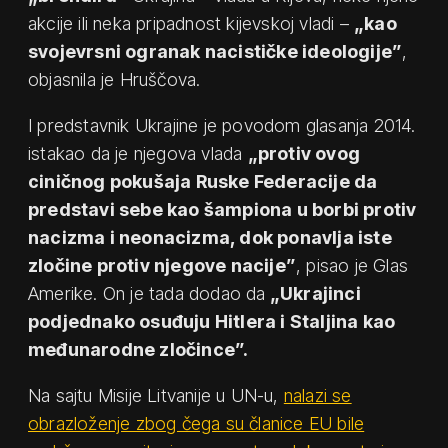
akcije ili neka pripadnost kijevskoj vladi –
„kao
svojevrsni ogranak nacističke ideologije”
,
objasnila je Hruščova.
I predstavnik Ukrajine je povodom glasanja 2014.
istakao da je njegova vlada
„protiv ovog
ciničnog pokušaja Ruske Federacije da
predstavi sebe kao šampiona u borbi protiv
nacizma i neonacizma, dok ponavlja iste
zločine protiv njegove nacije”
, pisao je Glas
Amerike. On je tada dodao da
„Ukrajinci
podjednako osuđuju Hitlera i Staljina kao
međunarodne zločince”.
Na sajtu Misije Litvanije u UN-u,
nalazi se
obrazloženje zbog čega su članice EU bile