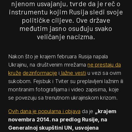
njenom usvajanju, tvrde da je reč o
instrumentu kojim Rusija sledi svoje
političke ciljeve. Ove države
međutim jasno osuđuju svako
veličanje nacizma.
Nakon što je krajem februara Rusija napala
Ukrajinu, na društvenim mrežama
ne prestaju da
kruže
dezinformacije
i
lažne vesti
u vezi sa ovim
sukobom. Fejsbuk i Tviter su preplavljeni lažnim ili
montiranim fotografijama i video zapisima, koje
se povezuju sa trenutnom ukrajinskom krizom.
Ovih dana je popularna i objava
da je
„krajem
novembra 2014. na predlog Rusije, na
Generalnoj skupštini UN, usvojena