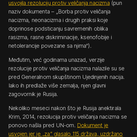
usvojila rezoluciju protiv veličanja nacizma
(pun
naziv dokumenta – „Borba protiv veličanja
nacizma, neonacizma i drugih praksi koje
doprinose podsticanju savremenih oblika
rasizma, rasne diskriminacije, ksenofobije i
netolerancije povezane sa njima“).
Međutim, već godinama unazad, verzije
rezolucije protiv veličanja nacizma nalazile su se
pred Generalnom skupštinom Ujedinjenih nacija.
Iako ih predlaže više zemalja, njen glavni
zagovornik je Rusija.
Nekoliko meseci nakon što je Rusija anektirala
Krim, 2014, rezolucija protiv veličanja nacizma se
ponovo našla pred UN-om.
Dokument je
usvojen jer je „za” glasalo 115 država, uzdržano