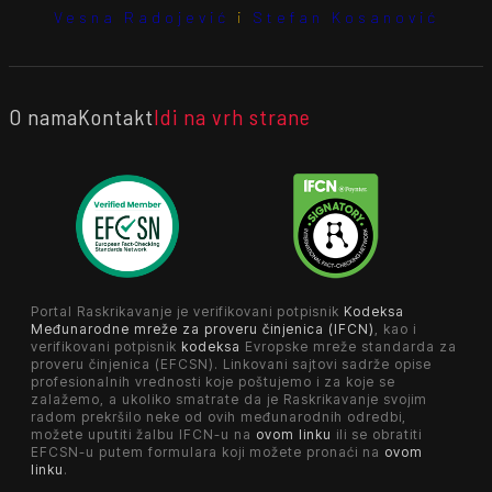
Vesna Radojević
i
Stefan Kosanović
O nama
Kontakt
Idi na vrh strane
Portal Raskrikavanje je verifikovani potpisnik
Kodeksa
Međunarodne mreže za proveru činjenica (IFCN)
, kao i
verifikovani potpisnik
kodeksa
Evropske mreže standarda za
proveru činjenica (EFCSN). Linkovani sajtovi sadrže opise
profesionalnih vrednosti koje poštujemo i za koje se
zalažemo, a ukoliko smatrate da je Raskrikavanje svojim
radom prekršilo neke od ovih međunarodnih odredbi,
možete uputiti žalbu IFCN-u na
ovom linku
ili se obratiti
EFCSN-u putem formulara koji možete pronaći na
ovom
linku
.