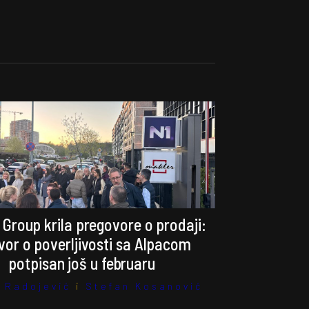
 Group krila pregovore o prodaji:
or o poverljivosti sa Alpacom
potpisan još u februaru
 Radojević
i
Stefan Kosanović