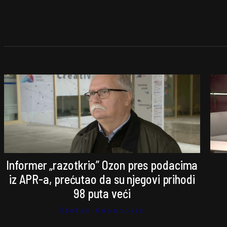
Informer „razotkrio” Ozon pres podacima
iz APR-a, prećutao da su njegovi prihodi
98 puta veći
Stefan Kosanović