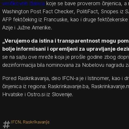
verifikovnih članica
koje se bave proverom činjenica, a 
Washington Post Fact Checker, PolitiFact, Snopes iz SA
AFP fektčeking iz Francuske, kao i druge fektčekerske o
Azije i Južne Amerike.
„Verujemo da istina i transparentnost mogu pom
bolje informisani i opremljeni za upravljanje de
se na sajtu ove mreže koja je prošle godine zbog dopri
dezinformacija bila nominovana za Nobelovu nagradu za
Pored Raskrikavanja, deo IFCN-a je i Istinomer, kao i dr
činjenica iz regiona: Raskrinkavanje.ba, Raskrinkavanje.
Hrvatske i Ostro.si iz Slovenije.
IFCN
,
Raskrikavanje