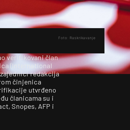
Foto: Raskrikavanje
o verifikovani član
ca (International
zajednici redakcija
erom činjenica
rifikacije utvrđeno
eđu članicama su i
ct, Snopes, AFP i