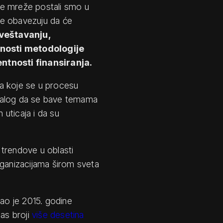
ne mreže postali smo u
ce obavezuju da će
zveštavanju,
tnosti metodologije
entnosti finansiranja.
a koje se u procesu
ostalog da se bave temama
 uticaja i da su
 trendove u oblasti
rganizacijama širom sveta
ao je 2015. godine
nas broji
više desetina