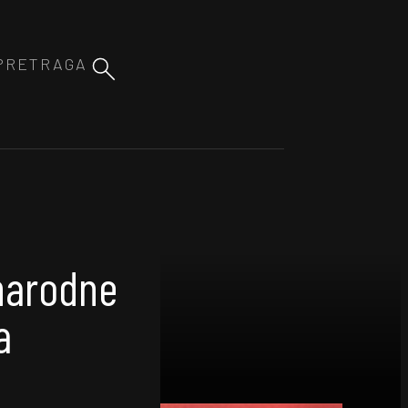
narodne
a