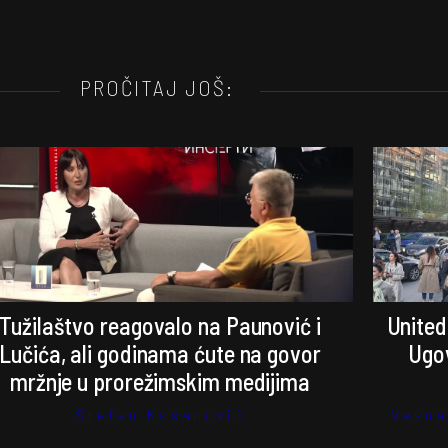
PROČITAJ JOŠ:
Tužilaštvo reagovalo na Paunović i
United
Lučića, ali godinama ćute na govor
Ugov
mržnje u prorežimskim medijima
Stefan Kosanović
Vesna