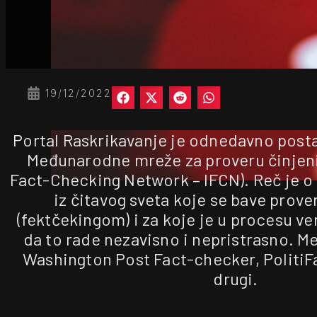
19/12/2022
Portal Raskrikavanje je odnedavno posta
Međunarodne mreže za proveru činjeni
Fact-Checking Network – IFCN). Reč je o 
iz čitavog sveta koje se bave prov
(fektčekingom) i za koje je u procesu ve
da to rade nezavisno i nepristrasno. M
Washington Post Fact-checker, PolitiFa
drugi.