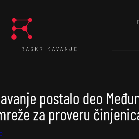
RASKRIKAVANJE
kavanje postalo deo Među
mreže za proveru činjenic
e