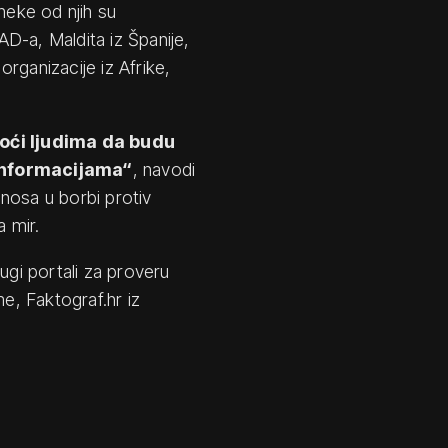
neke od njih su
D-a, Maldita iz Španije,
rganizacije iz Afrike,
oći ljudima da budu
zinformacijama“
, navodi
nosa u borbi protiv
 mir.
ugi portali za proveru
me, Faktograf.hr iz