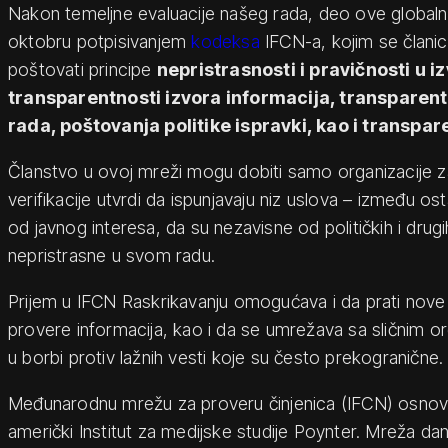
Nakon temeljne evaluacije našeg rada, deo ove global
oktobru potpisivanjem
kodeksa
IFCN-a, kojim se člani
poštovati principe
nepristrasnosti i pravičnosti u i
transparentnosti izvora informacija, transparen
rada, poštovanja politike ispravki, kao i transpar
Članstvo u ovoj mreži mogu dobiti samo organizacije z
verifikacije utvrdi da ispunjavaju niz uslova – između 
od javnog interesa, da su nezavisne od političkih i drugih
nepristrasne u svom radu.
Prijem u IFCN Raskrikavanju omogućava i da prati nove
provere informacija, kao i da se umrežava sa sličnim o
u borbi protiv lažnih vesti koje su često prekogranične.
Međunarodnu mrežu za proveru činjenica (IFCN) osnov
američki Institut za medijske studije Poynter. Mreža da