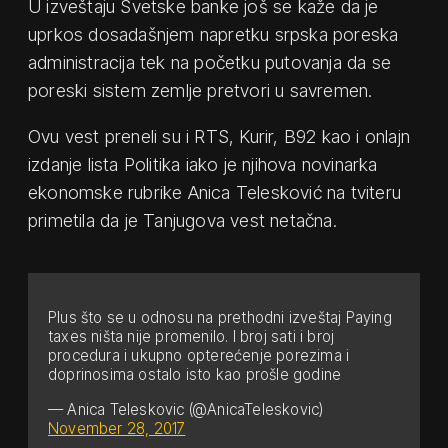
U izveštaju Svetske banke još se kaže da je
uprkos dosadašnjem napretku srpska poreska
administracija tek na početku putovanja da se
poreski sistem zemlje pretvori u savremen.
Ovu vest preneli su i RTS, Kurir, B92 kao i onlajn
izdanje lista Politika iako je njihova novinarka
ekonomske rubrike Anica Telesković na tviteru
primetila da je Tanjugova vest netačna.
Plus što se u odnosu na prethodni izveštaj Paying
taxes ništa nije promenilo. I broj sati i broj
procedura i ukupno opterećenje porezima i
doprinosima ostalo isto kao prošle godine
— Anica Teleskovic (@AnicaTeleskovic)
November 28, 2017