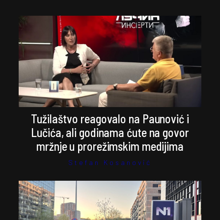
Tužilaštvo reagovalo na Paunović i
Lučića, ali godinama ćute na govor
mržnje u prorežimskim medijima
Stefan Kosanović