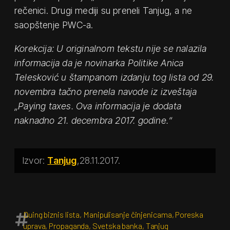
rečenici. Drugi mediji su preneli Tanjug, a ne
saopštenje PWC-a.
Korekcija: U originalnom tekstu nije se nalazila
informacija da je novinarka
Politike
Anica
Telesković u štampanom izdanju tog lista od 29.
novembra tačno prenela navode iz izveštaja
„Paying taxes. Ova informacija je dodata
naknadno 21. decembra 2017. godine.“
Tanjug
28.11.2017.
Duing biznis lista
,
Manipulisanje činjenicama
,
Poreska
uprava
,
Propaganda
,
Svetska banka
,
Tanjug