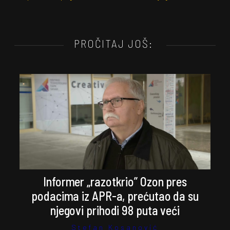
PROČITAJ JOŠ:
Informer „razotkrio” Ozon pres
podacima iz APR-a, prećutao da su
njegovi prihodi 98 puta veći
Stefan Kosanović