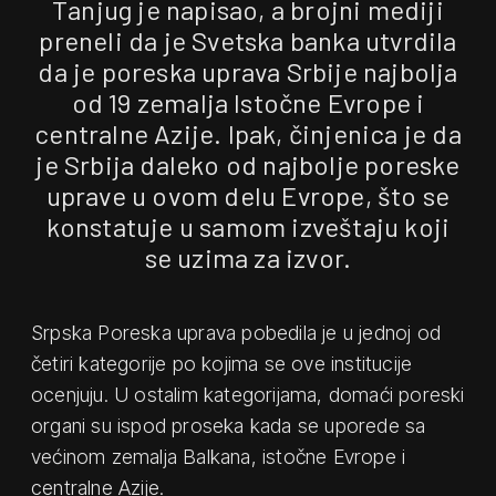
Tanjug je napisao, a brojni mediji
preneli da je Svetska banka utvrdila
da je poreska uprava Srbije najbolja
od 19 zemalja Istočne Evrope i
centralne Azije. Ipak, činjenica je da
je Srbija daleko od najbolje poreske
uprave u ovom delu Evrope, što se
konstatuje u samom izveštaju koji
se uzima za izvor.
Srpska Poreska uprava pobedila je u jednoj od
četiri kategorije po kojima se ove institucije
ocenjuju. U ostalim kategorijama, domaći poreski
organi su ispod proseka kada se uporede sa
većinom zemalja Balkana, istočne Evrope i
centralne Azije.