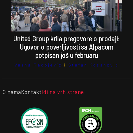
United Group krila pregovore o prodaji:
Ugovor o poverljivosti sa Alpacom
potpisan još u februaru
Vesna Radojević
i
Stefan Kosanović
O nama
Kontakt
Idi na vrh strane