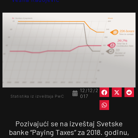
12/12/2
017
Statistika iz izveštaja PwC
Pozivajući se na izveštaj Svetske
banke “Paying Taxes” za 2018. godinu,