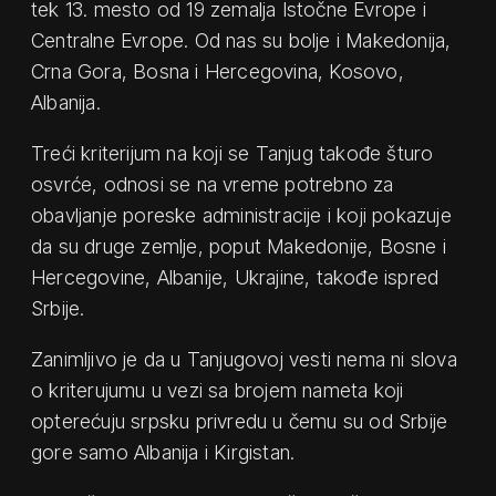
tek 13. mesto od 19 zemalja Istočne Evrope i
Centralne Evrope. Od nas su bolje i Makedonija,
Crna Gora, Bosna i Hercegovina, Kosovo,
Albanija.
Treći kriterijum na koji se Tanjug takođe šturo
osvrće, odnosi se na vreme potrebno za
obavljanje poreske administracije i koji pokazuje
da su druge zemlje, poput Makedonije, Bosne i
Hercegovine, Albanije, Ukrajine, takođe ispred
Srbije.
Zanimljivo je da u Tanjugovoj vesti nema ni slova
o kriterujumu u vezi sa brojem nameta koji
opterećuju srpsku privredu u čemu su od Srbije
gore samo Albanija i Kirgistan.