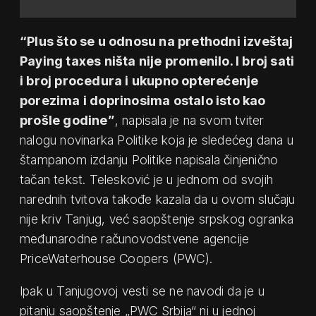
“Plus što se u odnosu na prethodni izveštaj
Paying taxes ništa nije promenilo. I broj sati
i broj procedura i ukupno opterećenje
porezima i doprinosima ostalo isto kao
prošle godine”
, napisala je na svom tviter
nalogu novinarka Politike koja je sledećeg dana u
štampanom izdanju Politike napisala činjenično
tačan tekst. Telesković je u jednom od svojih
narednih tvitova takođe kazala da u ovom slučaju
nije kriv Tanjug, već saopštenje srpskog ogranka
međunarodne računovodstvene agencije
PriceWaterhouse Coopers (PWC).
Ipak u Tanjugovoj vesti se ne navodi da je u
pitanju saopštenje „PWC Srbija“ ni u jednoj