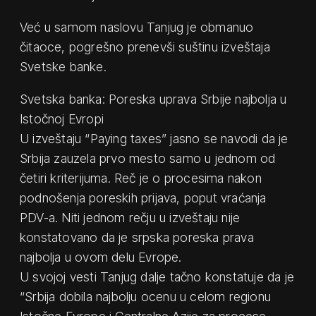
Već u samom naslovu Tanjug je obmanuo
čitaoce, pogrešno prenevši suštinu izveštaja
Svetske banke.
Svetska banka: Poreska uprava Srbije najbolja u
Istočnoj Evropi
U izveštaju “Paying taxes” jasno se navodi da je
Srbija zauzela prvo mesto samo u jednom od
četiri kriterijuma. Reč je o procesima nakon
podnošenja poreskih prijava, poput vraćanja
PDV-a. Niti jednom rečju u izveštaju nije
konstatovano da je srpska poreska prava
najbolja u ovom delu Evrope.
U svojoj vesti Tanjug dalje tačno konstatuje da je
“Srbija dobila najbolju ocenu u celom regionu