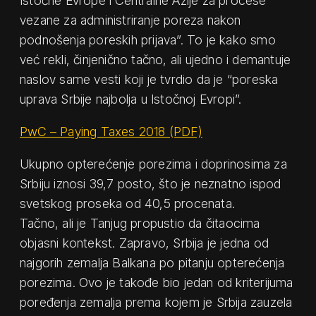
Istočne Evrope i Centralne Azije za procese
vezane za administriranje poreza nakon
podnošenja poreskih prijava”. To je kako smo
već rekli, činjenično tačno, ali ujedno i demantuje
naslov same vesti koji je tvrdio da je “poreska
uprava Srbije najbolja u Istočnoj Evropi”.
PwC – Paying Taxes 2018 (PDF)
Ukupno opterećenje porezima i doprinosima za
Srbiju iznosi 39,7 posto, što je neznatno ispod
svetskog proseka od 40,5 procenata.
Tačno, ali je Tanjug propustio da čitaocima
objasni kontekst. Zapravo, Srbija je jedna od
najgorih zemalja Balkana po pitanju opterećenja
porezima. Ovo je takođe bio jedan od kriterijuma
poređenja zemalja prema kojem je Srbija zauzela