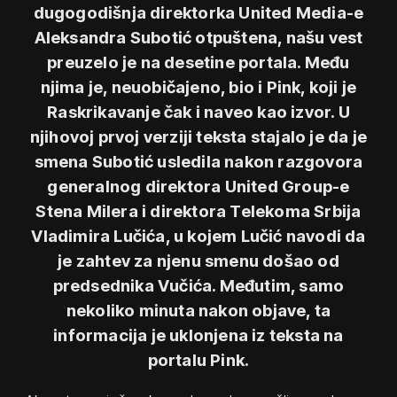
dugogodišnja direktorka United Media-e
Aleksandra Subotić otpuštena, našu vest
preuzelo je na desetine portala. Među
njima je, neuobičajeno, bio i Pink, koji je
Raskrikavanje čak i naveo kao izvor. U
njihovoj prvoj verziji teksta stajalo je da je
smena Subotić usledila nakon razgovora
generalnog direktora United Group-e
Stena Milera i direktora Telekoma Srbija
Vladimira Lučića, u kojem Lučić navodi da
je zahtev za njenu smenu došao od
predsednika Vučića. Međutim, samo
nekoliko minuta nakon objave, ta
informacija je uklonjena iz teksta na
portalu Pink.