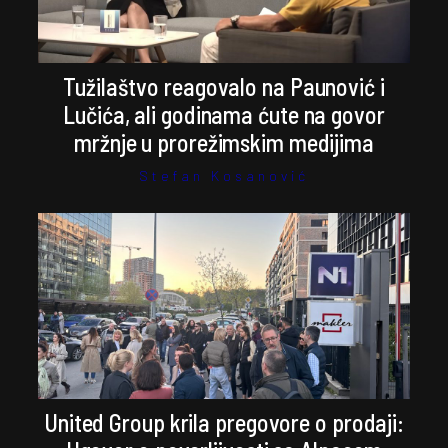
Tužilaštvo reagovalo na Paunović i
Lučića, ali godinama ćute na govor
mržnje u prorežimskim medijima
Stefan Kosanović
United Group krila pregovore o prodaji: