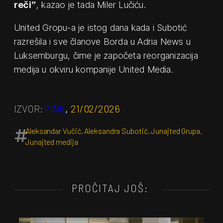
reči”
, kazao je tada Miler Lučiću.
United Gropu-a je istog dana kada i Subotić
razrešila i sve članove Borda u Adria News u
Luksemburgu, čime je započeta reorganizacija
medija u okviru kompanije United Media.
IZVOR:
PINK
,
21/02/2026
Aleksandar Vučić
,
Aleksandra Subotić
,
Junajted Grupa
,
Junajted medija
PROČITAJ JOŠ: