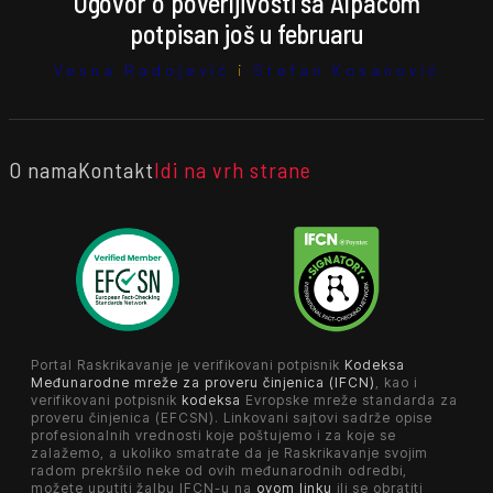
Ugovor o poverljivosti sa Alpacom
potpisan još u februaru
Vesna Radojević
i
Stefan Kosanović
O nama
Kontakt
Idi na vrh strane
Portal Raskrikavanje je verifikovani potpisnik
Kodeksa
Međunarodne mreže za proveru činjenica (IFCN)
, kao i
verifikovani potpisnik
kodeksa
Evropske mreže standarda za
proveru činjenica (EFCSN). Linkovani sajtovi sadrže opise
profesionalnih vrednosti koje poštujemo i za koje se
zalažemo, a ukoliko smatrate da je Raskrikavanje svojim
radom prekršilo neke od ovih međunarodnih odredbi,
možete uputiti žalbu IFCN-u na
ovom linku
ili se obratiti