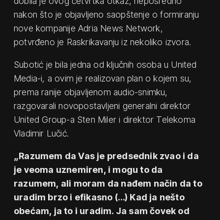
dobila je ovog četvrtka otkaz, neposredno
nakon što je objavljeno saopštenje o formiranju
nove kompanije Adria News Network,
potvrđeno je Raskrikavanju iz nekoliko izvora.
Subotić je bila jedna od ključnih osoba u United
Media-i, a ovim je realizovan plan o kojem su,
prema ranije objavljenom audio-snimku,
razgovarali novopostavljeni generalni direktor
United Group-a Sten Miler i direktor Telekoma
Vladimir Lučić.
„Razumem da Vas je predsednik zvao i da
je veoma uznemiren, i mogu to da
razumem, ali moram da nađem način da to
uradim brzo i efikasno (…) Kad ja nešto
obećam, ja to i uradim. Ja sam čovek od