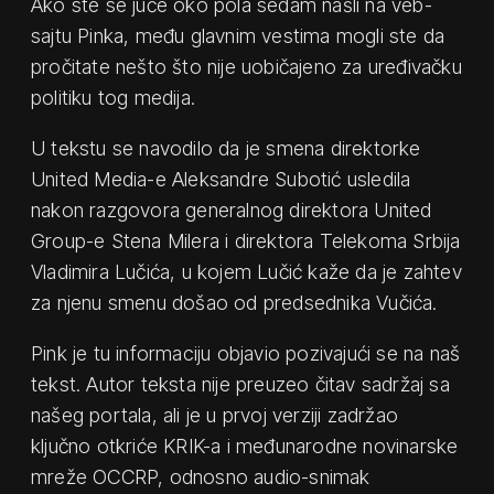
Ako ste se juče oko pola sedam našli na veb-
sajtu Pinka, među glavnim vestima mogli ste da
pročitate nešto što nije uobičajeno za uređivačku
politiku tog medija.
U tekstu se navodilo da je smena direktorke
United Media-e Aleksandre Subotić usledila
nakon razgovora generalnog direktora United
Group-e Stena Milera i direktora Telekoma Srbija
Vladimira Lučića, u kojem Lučić kaže da je zahtev
za njenu smenu došao od predsednika Vučića.
Pink je tu informaciju objavio pozivajući se na naš
tekst. Autor teksta nije preuzeo čitav sadržaj sa
našeg portala, ali je u prvoj verziji zadržao
ključno otkriće KRIK-a i međunarodne novinarske
mreže OCCRP, odnosno audio-snimak