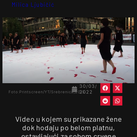
Milica Ljubičić
30/03/
2022
Foto:Printscreen/YT/Srebrenica_2015.
Video u kojem su prikazane žene
dok hodaju po belom platnu,
ostavljajući za sobom crvene