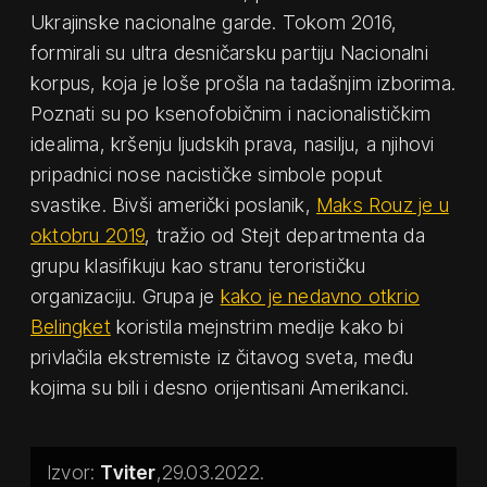
Ukrajinske nacionalne garde. Tokom 2016,
formirali su ultra desničarsku partiju Nacionalni
korpus, koja je loše prošla na tadašnjim izborima.
Poznati su po ksenofobičnim i nacionalističkim
idealima, kršenju ljudskih prava, nasilju, a njihovi
pripadnici nose nacističke simbole poput
svastike. Bivši američki poslanik,
Maks Rouz je u
oktobru 2019
, tražio od Stejt departmenta da
grupu klasifikuju kao stranu terorističku
organizaciju. Grupa je
kako je nedavno otkrio
Belingket
koristila mejnstrim medije kako bi
privlačila ekstremiste iz čitavog sveta, među
kojima su bili i desno orijentisani Amerikanci.
Tviter
29.03.2022.