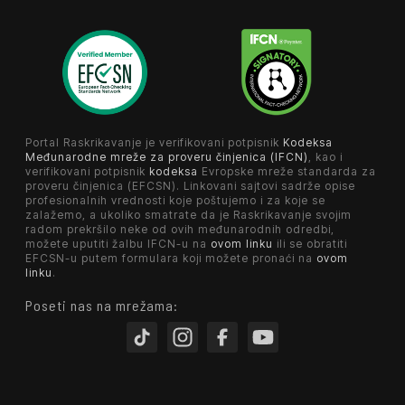
Portal Raskrikavanje je verifikovani potpisnik
Kodeksa
Međunarodne mreže za proveru činjenica (IFCN)
, kao i
verifikovani potpisnik
kodeksa
Evropske mreže standarda za
proveru činjenica (EFCSN). Linkovani sajtovi sadrže opise
profesionalnih vrednosti koje poštujemo i za koje se
zalažemo, a ukoliko smatrate da je Raskrikavanje svojim
radom prekršilo neke od ovih međunarodnih odredbi,
možete uputiti žalbu IFCN-u na
ovom linku
ili se obratiti
EFCSN-u putem formulara koji možete pronaći na
ovom
linku
.
Poseti nas na mrežama: