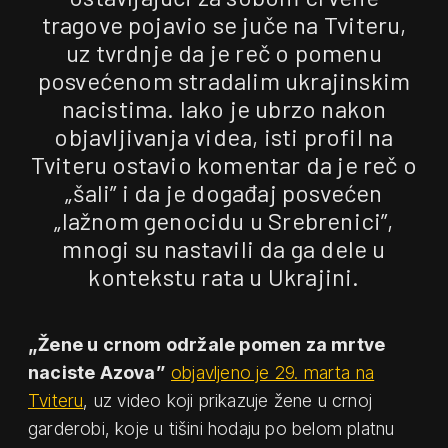
tragove pojavio se juče na Tviteru,
uz tvrdnje da je reč o pomenu
posvećenom stradalim ukrajinskim
nacistima. Iako je ubrzo nakon
objavljivanja videa, isti profil na
Tviteru ostavio komentar da je reč o
„šali” i da je događaj posvećen
„lažnom genocidu u Srebrenici”,
mnogi su nastavili da ga dele u
kontekstu rata u Ukrajini.
„Žene u crnom održale pomen za mrtve
naciste Azova”
objavljeno je 29. marta na
Tviteru
, uz video koji prikazuje žene u crnoj
garderobi, koje u tišini hodaju po belom platnu