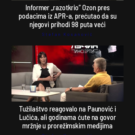
Informer „razotkrio” Ozon pres
podacima iz APR-a, prećutao da su
njegovi prihodi 98 puta veći
Stefan Kosanović
Tužilaštvo reagovalo na Paunović i
Lučića, ali godinama ćute na govor
mržnje u prorežimskim medijima