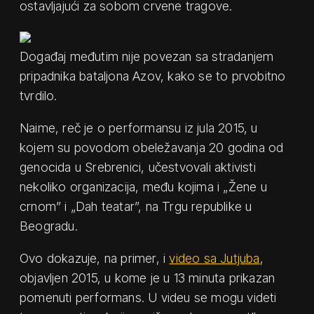
ostavljajući za sobom crvene tragove.
Događaj međutim nije povezan sa stradanjem
pripadnika bataljona Azov, kako se to prvobitno
tvrdilo.
Naime, reč je o performansu iz jula 2015, u
kojem su povodom obeležavanja 20 godina od
genocida u Srebrenici, učestvovali aktivisti
nekoliko organizacija, među kojima i „Žene u
crnom” i „Dah teatar”, na Trgu republike u
Beogradu.
Ovo dokazuje, na primer, i
video sa Jutjuba
,
objavljen 2015, u kome je u 13 minuta prikazan
pomenuti performans. U videu se mogu videti