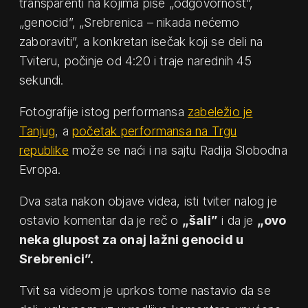
transparenti na kojima piše „odgovornost”,
„genocid”, „Srebrenica – nikada nećemo
zaboraviti”, a konkretan isečak koji se deli na
Tviteru, počinje od 4:20 i traje narednih 45
sekundi.
Fotografije istog performansa
zabeležio je
Tanjug
, a
početak performansa na Trgu
republike
može se naći i na sajtu Radija Slobodna
Evropa.
Dva sata nakon objave videa, isti tviter nalog je
ostavio komentar da je reč o
„šali”
i da je
„ovo
neka glupost za onaj lažni genocid u
Srebrenici”.
Tvit sa videom je uprkos tome nastavio da se