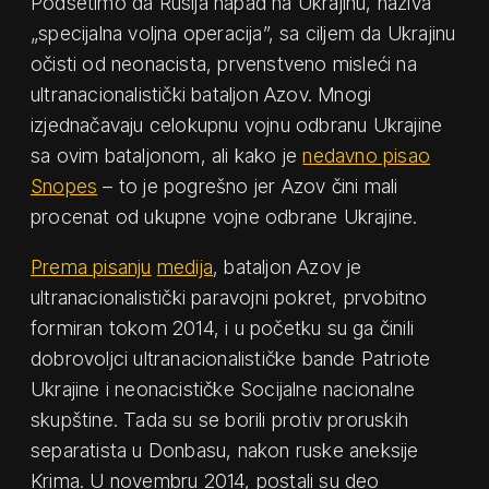
Podsetimo da Rusija napad na Ukrajinu, naziva
„specijalna voljna operacija”, sa ciljem da Ukrajinu
očisti od neonacista, prvenstveno misleći na
ultranacionalistički bataljon Azov. Mnogi
izjednačavaju celokupnu vojnu odbranu Ukrajine
sa ovim bataljonom, ali kako je
nedavno pisao
Snopes
– to je pogrešno jer Azov čini mali
procenat od ukupne vojne odbrane Ukrajine.
Prema pisanju
medija
, bataljon Azov je
ultranacionalistički paravojni pokret, prvobitno
formiran tokom 2014, i u početku su ga činili
dobrovoljci ultranacionalističke bande Patriote
Ukrajine i neonacističke Socijalne nacionalne
skupštine. Tada su se borili protiv proruskih
separatista u Donbasu, nakon ruske aneksije
Krima. U novembru 2014, postali su deo