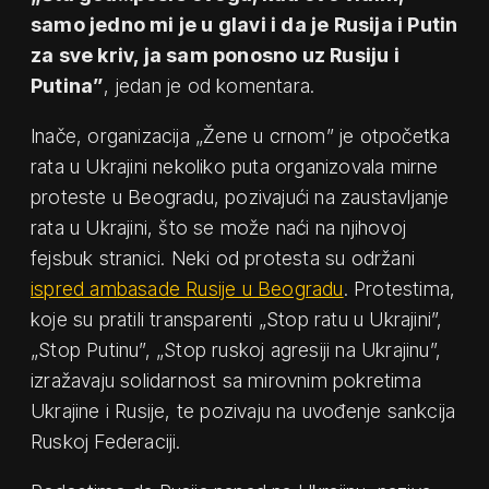
samo jedno mi je u glavi i da je Rusija i Putin
za sve kriv, ja sam ponosno uz Rusiju i
Putina”
, jedan je od komentara.
Inače, organizacija „Žene u crnom” je otpočetka
rata u Ukrajini nekoliko puta organizovala mirne
proteste u Beogradu, pozivajući na zaustavljanje
rata u Ukrajini, što se može naći na njihovoj
fejsbuk stranici. Neki od protesta su održani
ispred ambasade Rusije u Beogradu
. Protestima,
koje su pratili transparenti „Stop ratu u Ukrajini”,
„Stop Putinu”, „Stop ruskoj agresiji na Ukrajinu”,
izražavaju solidarnost sa mirovnim pokretima
Ukrajine i Rusije, te pozivaju na uvođenje sankcija
Ruskoj Federaciji.