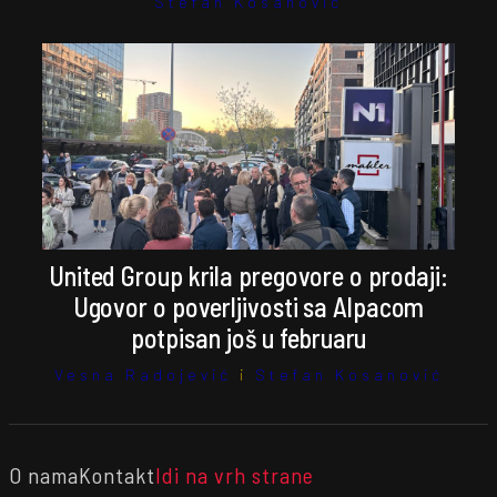
Stefan Kosanović
United Group krila pregovore o prodaji:
Ugovor o poverljivosti sa Alpacom
potpisan još u februaru
Vesna Radojević
i
Stefan Kosanović
O nama
Kontakt
Idi na vrh strane