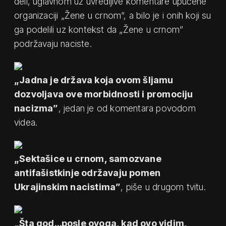
deli, uglavnom uz uvredljive komentare upućene
organizaciji „Žene u crnom”, a bilo je i onih koji su
ga podelili uz kontekst da „Žene u crnom”
podržavaju naciste.
„Jadna je država koja ovom šljamu
dozvoljava ove morbidnosti i promociju
nacizma”
, jedan je od komentara povodom
videa.
„Sektašice u crnom, samozvane
antifašistkinje održavaju pomen
Ukrajinskim nacistima”
, piše u drugom tvitu.
„Šta god…posle ovoga, kad ovo vidim,