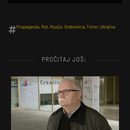
Propaganda
,
Rat
,
Rusija
,
Srebrenica
,
Tviter
,
Ukrajina
PROČITAJ JOŠ: