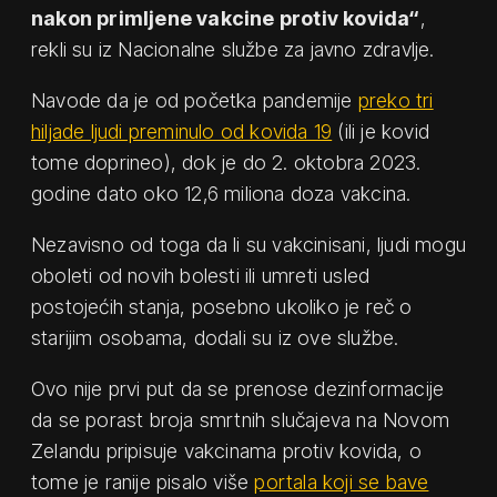
nakon primljene vakcine protiv kovida“
,
rekli su iz Nacionalne službe za javno zdravlje.
Navode da je od početka pandemije
preko tri
hiljade ljudi preminulo od kovida 19
(ili je kovid
tome doprineo), dok je do 2. oktobra 2023.
godine dato oko 12,6 miliona doza vakcina.
Nezavisno od toga da li su vakcinisani, ljudi mogu
oboleti od novih bolesti ili umreti usled
postojećih stanja, posebno ukoliko je reč o
starijim osobama, dodali su iz ove službe.
Ovo nije prvi put da se prenose dezinformacije
da se porast broja smrtnih slučajeva na Novom
Zelandu pripisuje vakcinama protiv kovida, o
tome je ranije pisalo više
portala koji se bave