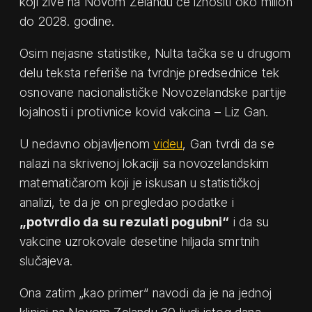
koji žive na Novom Zelandu će iznositi oko milion
do 2028. godine.
Osim nejasne statistike, Nulta tačka se u drugom
delu teksta referiše na tvrdnje predsednice tek
osnovane nacionalističke Novozelandske partije
lojalnosti i protivnice kovid vakcina – Liz Gan.
U nedavno objavljenom
videu
, Gan tvrdi da se
nalazi na skrivenoj lokaciji sa novozelandskim
matematičarom koji je iskusan u statističkoj
analizi, te da je on pregledao podatke i
„potvrdio da su rezulati pogubni“
i da su
vakcine uzrokovale desetine hiljada smrtnih
slučajeva.
Ona zatim „kao primer“ navodi da je na jednoj