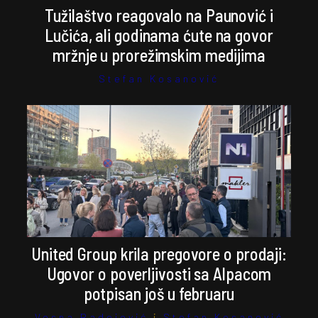
Tužilaštvo reagovalo na Paunović i
Lučića, ali godinama ćute na govor
mržnje u prorežimskim medijima
Stefan Kosanović
United Group krila pregovore o prodaji:
Ugovor o poverljivosti sa Alpacom
potpisan još u februaru
Vesna Radojević
i
Stefan Kosanović