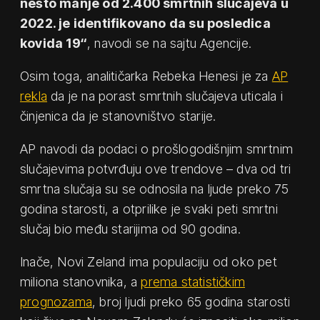
nešto manje od 2.400 smrtnih slučajeva u
2022. je identifikovano da su posledica
kovida 19“
, navodi se na sajtu Agencije.
Osim toga, analitičarka Rebeka Henesi je za
AP
rekla
da je na porast smrtnih slučajeva uticala i
činjenica da je stanovništvo starije.
AP navodi da podaci o prošlogodišnjim smrtnim
slučajevima potvrđuju ove trendove – dva od tri
smrtna slučaja su se odnosila na ljude preko 75
godina starosti, a otprilike je svaki peti smrtni
slučaj bio među starijima od 90 godina.
Inače, Novi Zeland ima populaciju od oko pet
miliona stanovnika, a
prema statističkim
prognozama
, broj ljudi preko 65 godina starosti