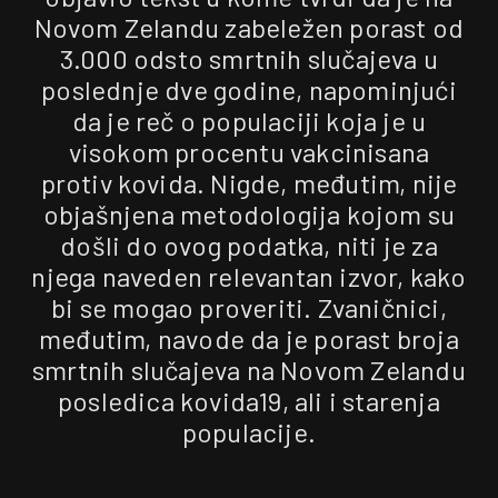
Novom Zelandu zabeležen porast od
3.000 odsto smrtnih slučajeva u
poslednje dve godine, napominjući
da je reč o populaciji koja je u
visokom procentu vakcinisana
protiv kovida. Nigde, međutim, nije
objašnjena metodologija kojom su
došli do ovog podatka, niti je za
njega naveden relevantan izvor, kako
bi se mogao proveriti. Zvaničnici,
međutim, navode da je porast broja
smrtnih slučajeva na Novom Zelandu
posledica kovida19, ali i starenja
populacije.