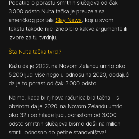
Podatke o porastu smrtnih slučajeva od čak
3.000 odsto Nulta tačka je preuzela sa
američkog portala
Slay News
, koji u svom
tekstu takođe nije izneo bilo kakve argumente ili
izvore za tu tvrdnju.
Šta Nulta tačka tvrdi?
Kažu da je 2022. na Novom Zelandu umrlo oko
5.200 ljudi više nego u odnosu na 2020, dodajući
da je to porast od čak 3.000 odsto.
Naime, kada bi njihova računica bila tačna – s
obzirom da je 2020. na Novom Zelandu umrlo
oko 32 i po hiljade ljudi, porastom od 3.000
odsto smrtnih slučajeva bismo došli na milion
smrti, odnosno do petine stanovništva!