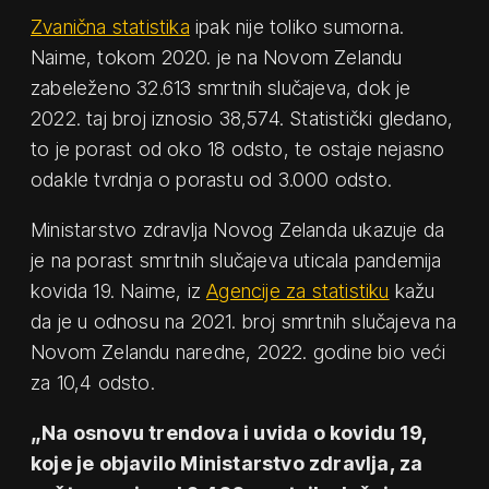
Zvanična statistika
ipak nije toliko sumorna.
Naime, tokom 2020. je na Novom Zelandu
zabeleženo 32.613 smrtnih slučajeva, dok je
2022. taj broj iznosio 38,574. Statistički gledano,
to je porast od oko 18 odsto, te ostaje nejasno
odakle tvrdnja o porastu od 3.000 odsto.
Ministarstvo zdravlja Novog Zelanda ukazuje da
je na porast smrtnih slučajeva uticala pandemija
kovida 19. Naime, iz
Agencije za statistiku
kažu
da je u odnosu na 2021. broj smrtnih slučajeva na
Novom Zelandu naredne, 2022. godine bio veći
za 10,4 odsto.
„Na osnovu trendova i uvida o kovidu 19,
koje je objavilo Ministarstvo zdravlja, za