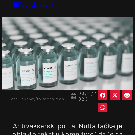
Milica Ljubičić
03/11/2
023
Foto: Pixabay/torstensimon
Antivakserski portal Nulta tačka je
objavio tekst u kome tvrdi da je na