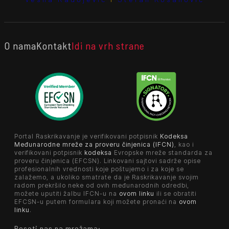
O nama
Kontakt
Idi na vrh strane
Portal Raskrikavanje je verifikovani potpisnik
Kodeksa
Međunarodne mreže za proveru činjenica (IFCN)
, kao i
verifikovani potpisnik
kodeksa
Evropske mreže standarda za
proveru činjenica (EFCSN). Linkovani sajtovi sadrže opise
profesionalnih vrednosti koje poštujemo i za koje se
zalažemo, a ukoliko smatrate da je Raskrikavanje svojim
radom prekršilo neke od ovih međunarodnih odredbi,
možete uputiti žalbu IFCN-u na
ovom linku
ili se obratiti
EFCSN-u putem formulara koji možete pronaći na
ovom
linku
.
Poseti nas na mrežama: