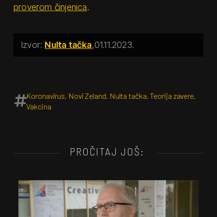
proverom činjenica
.
Nulta tačka
01.11.2023.
Koronavirus
,
Novi Zeland
,
Nulta tačka
,
Teorija zavere
,
Vakcina
PROČITAJ JOŠ: