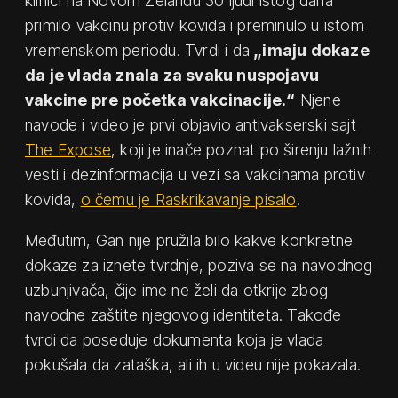
klinici na Novom Zelandu 30 ljudi istog dana
primilo vakcinu protiv kovida i preminulo u istom
vremenskom periodu. Tvrdi i da
„imaju dokaze
da je vlada znala za svaku nuspojavu
vakcine pre početka vakcinacije.“
Njene
navode i video je prvi objavio antivakserski sajt
The Expose
, koji je inače poznat po širenju lažnih
vesti i dezinformacija u vezi sa vakcinama protiv
kovida,
o čemu je Raskrikavanje pisalo
.
Međutim, Gan nije pružila bilo kakve konkretne
dokaze za iznete tvrdnje, poziva se na navodnog
uzbunjivača, čije ime ne želi da otkrije zbog
navodne zaštite njegovog identiteta. Takođe
tvrdi da poseduje dokumenta koja je vlada
pokušala da zataška, ali ih u videu nije pokazala.