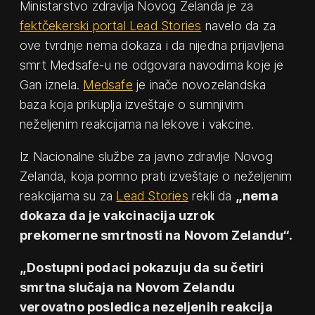
Ministarstvo zdravlja Novog Zelanda je za
fektčekerski portal Lead Stories
navelo da za
ove tvrdnje nema dokaza i da nijedna prijavljena
smrt Medsafe-u ne odgovara navodima koje je
Gan iznela.
Medsafe
je inače novozelandska
baza koja prikuplja izveštaje o sumnjivim
neželjenim reakcijama na lekove i vakcine.
Iz Nacionalne službe za javno zdravlje Novog
Zelanda, koja pomno prati izveštaje o neželjenim
reakcijama su za
Lead Stories
rekli da
„nema
dokaza da je vakcinacija uzrok
prekomerne smrtnosti na Novom Zelandu“.
„Dostupni podaci pokazuju da su četiri
smrtna slučaja na Novom Zelandu
verovatno posledica nezeljenih reakcija