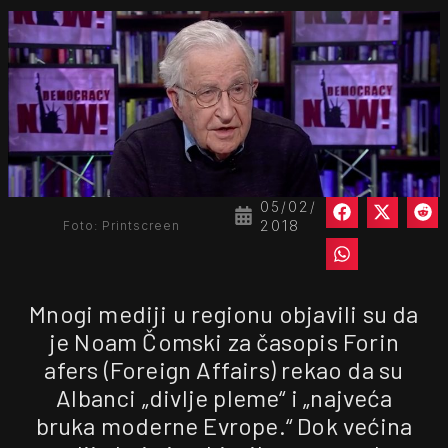
05/02/
2018
Foto: Printscreen
Mnogi mediji u regionu objavili su da
je Noam Čomski za časopis Forin
afers (Foreign Affairs) rekao da su
Albanci „divlje pleme“ i „najveća
bruka moderne Evrope.“ Dok većina