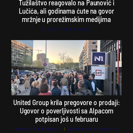
Tužilaštvo reagovalo na Paunović i
Lučića, ali godinama ćute na govor
mržnje u prorežimskim medijima
Stefan Kosanović
United Group krila pregovore o prodaji:
Ugovor o poverljivosti sa Alpacom
potpisan još u februaru
Vesna Radojević
i
Stefan Kosanović