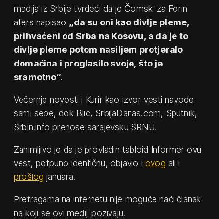
medija iz Srbije tvrdeći da je Čomski za Forin
afers napisao
„da su oni kao divlje pleme,
prihvaćeni od Srba na Kosovu, a da je to
divlje pleme potom nasiljem protjeralo
domaćina i proglasilo svoje, što je
sramotno“.
Večernje novosti i Kurir kao izvor vesti navode
sami sebe, dok Blic, SrbijaDanas.com, Sputnik,
Srbin.info prenose sarajevsku SRNU.
Zanimljivo je da je provladin tabloid Informer ovu
vest, potpuno identičnu, objavio i
ovog
ali i
prošlog
januara.
Pretragama na internetu nije moguće naći članak
na koji se ovi mediji pozivaju.