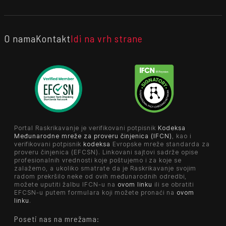
O nama
Kontakt
Idi na vrh strane
Portal Raskrikavanje je verifikovani potpisnik
Kodeksa
Međunarodne mreže za proveru činjenica (IFCN)
, kao i
verifikovani potpisnik
kodeksa
Evropske mreže standarda za
proveru činjenica (EFCSN). Linkovani sajtovi sadrže opise
profesionalnih vrednosti koje poštujemo i za koje se
zalažemo, a ukoliko smatrate da je Raskrikavanje svojim
radom prekršilo neke od ovih međunarodnih odredbi,
možete uputiti žalbu IFCN-u na
ovom linku
ili se obratiti
EFCSN-u putem formulara koji možete pronaći na
ovom
linku
.
Poseti nas na mrežama: