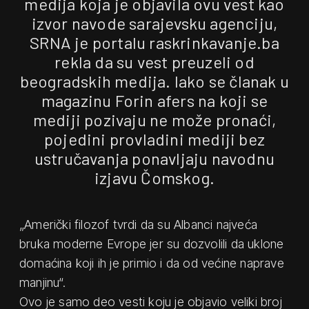
medija koja je objavila ovu vest kao
izvor navode sarajevsku agenciju,
SRNA je portalu raskrinkavanje.ba
rekla da su vest preuzeli od
beogradskih medija. Iako se članak u
magazinu Forin afers na koji se
mediji pozivaju ne može pronaći,
pojedini provladini mediji bez
ustručavanja ponavljaju navodnu
izjavu Čomskog.
„Američki filozof tvrdi da su Albanci najveća
bruka moderne Evrope jer su dozvolili da uklone
domaćina koji ih je primio i da od većine naprave
manjinu“.
Ovo je samo deo vesti koju je objavio veliki broj