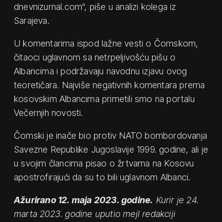
dnevnizurnal.com“, piše u analizi kolega iz
Sarajeva.
U komentarima ispod lažne vesti o Čomskom,
čitaoci uglavnom sa netrpeljivošću pišu o
Albancima i podržavaju navodnu izjavu ovog
teoretičara. Najviše negativnih komentara prema
kosovskim Albancima primetili smo na portalu
Večernjih novosti.
Čomski je inače bio protiv NATO bombordovanja
Savezne Republike Jugoslavije 1999. godine, ali je
u svojim člancima pisao o žrtvama na Kosovu
apostrofirajući da su to bili uglavnom Albanci.
Ažurirano 12. maja 2023. godine.
Kurir je 24.
marta 2023. godine uputio mejl redakciji