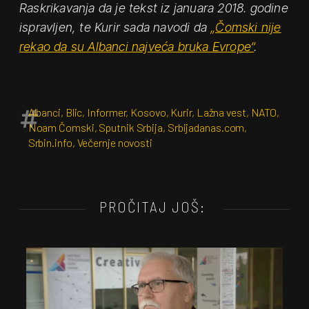
Raskrikavanja da je tekst iz januara 2018. godine
ispravljen, te Kurir sada navodi da
„Čomski nije
rekao da su Albanci najveća bruka Evrope“
.
Albanci
,
Blic
,
Informer
,
Kosovo
,
Kurir
,
Lažna vest
,
NATO
,
Noam Čomski
,
Sputnik Srbija
,
Srbijadanas.com
,
Srbin.info
,
Večernje novosti
PROČITAJ JOŠ: