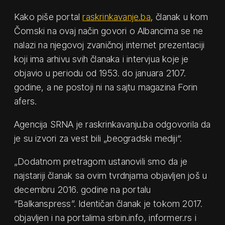
Kako piše portal
raskrinkavanje.ba
, članak u kom
Čomski na ovaj način govori o Albancima se ne
nalazi na njegovoj zvaničnoj internet prezentaciji
koji ima arhivu svih članaka i intervjua koje je
objavio u periodu od 1953. do januara 2107.
godine, a ne postoji ni na sajtu magazina Forin
afers.
Agencija SRNA je raskrinkavanju.ba odgovorila da
je su izvori za vest bili „beogradski mediji“.
„Dodatnom pretragom ustanovili smo da je
najstariji članak sa ovim tvrdnjama objavljen još u
decembru 2016. godine na portalu
“Balkanspress”. Identičan članak je tokom 2017.
objavljen i na portalima srbin.info, informer.rs i