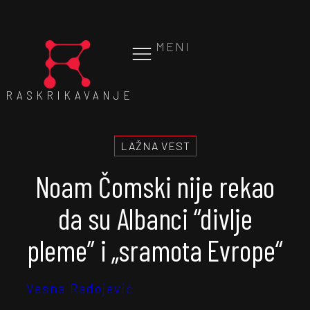
MENI
RASKRIKAVANJE
LAŽNA VEST
Noam Čomski nije rekao
da su Albanci “divlje
pleme” i „sramota Evrope“
Vesna Radojević