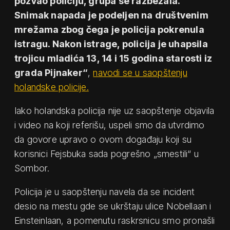
pozvao policiju, grupa se razbežala.
Snimak napada je podeljen na društvenim
mrežama zbog čega je policija pokrenula
istragu. Nakon istrage, policija je uhapsila
trojicu mladića 13, 14 i 15 godina starosti iz
grada Pijnaker“
,
navodi se u saopštenju
holandske policije.
Iako holandska policija nije uz saopštenje objavila
i video na koji referišu, uspeli smo da utvrdimo
da govore upravo o ovom događaju koji su
korisnici Fejsbuka sada pogrešno „smestili“ u
Sombor.
Policija je u saopštenju navela da se incident
desio na mestu gde se ukrštaju ulice Nobellaan i
Einsteinlaan, a pomenutu raskrsnicu smo pronašli