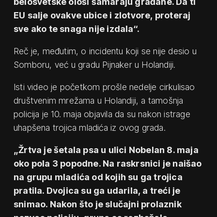
belosvetske ološi šamaraju građane. Da ti
EU salje ovakve ubice i zlotvore, proteraj
sve ako te snaga nije izdala“.
Reč je, međutim, o incidentu koji se nije desio u
Somboru, već u gradu Pijnaker u Holandiji.
Isti video je početkom prošle nedelje cirkulisao
društvenim mrežama u Holandiji, a tamošnja
policija je 10. maja objavila da su nakon istrage
uhapšena trojica mladića iz ovog grada.
„Žrtva je šetala psa u ulici Nobelan 8. maja
oko pola 3 popodne. Na raskrsnici je naišao
na grupu mladića od kojih su ga trojica
pratila. Dvojica su ga udarila, a treći je
snimao. Nakon što je slučajni prolaznik