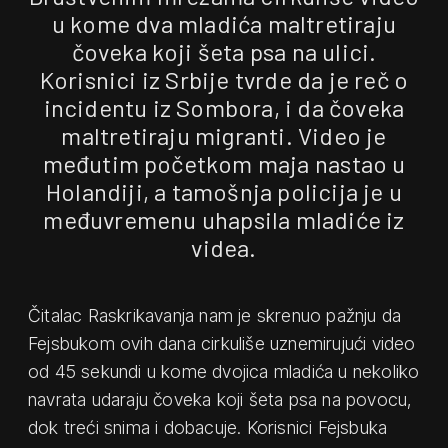
u kome dva mladića maltretiraju
čoveka koji šeta psa na ulici.
Korisnici iz Srbije tvrde da je reč o
incidentu iz Sombora, i da čoveka
maltretiraju migranti. Video je
međutim početkom maja nastao u
Holandiji, a tamošnja policija je u
međuvremenu uhapsila mladiće iz
videa.
Čitalac Raskrikavanja nam je skrenuo pažnju da
Fejsbukom ovih dana cirkuliše uznemirujući video
od 45 sekundi u kome dvojica mladića u nekoliko
navrata udaraju čoveka koji šeta psa na povocu,
dok treći snima i dobacuje. Korisnici Fejsbuka