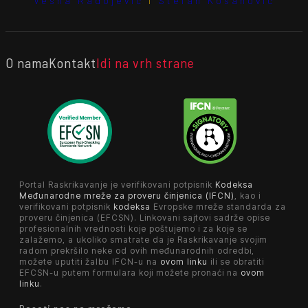
Vesna Radojević
i
Stefan Kosanović
O nama
Kontakt
Idi na vrh strane
Portal Raskrikavanje je verifikovani potpisnik
Kodeksa
Međunarodne mreže za proveru činjenica (IFCN)
, kao i
verifikovani potpisnik
kodeksa
Evropske mreže standarda za
proveru činjenica (EFCSN). Linkovani sajtovi sadrže opise
profesionalnih vrednosti koje poštujemo i za koje se
zalažemo, a ukoliko smatrate da je Raskrikavanje svojim
radom prekršilo neke od ovih međunarodnih odredbi,
možete uputiti žalbu IFCN-u na
ovom linku
ili se obratiti
EFCSN-u putem formulara koji možete pronaći na
ovom
linku
.