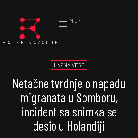
MENI
RASKRIKAVANJE
LAŽNA VEST
Netačne tvrdnje o napadu
migranata u Somboru,
incident sa snimka se
desio u Holandiji