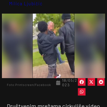
Milica Ljubičić
18/05/2
023
Foto:Printscreen/Facebook
Društvenim mrežama cirkuliše video