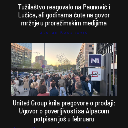
Tužilaštvo reagovalo na Paunović i
Lučića, ali godinama ćute na govor
mržnje u prorežimskim medijima
Stefan Kosanović
United Group krila pregovore o prodaji:
Ugovor o poverljivosti sa Alpacom
potpisan još u februaru