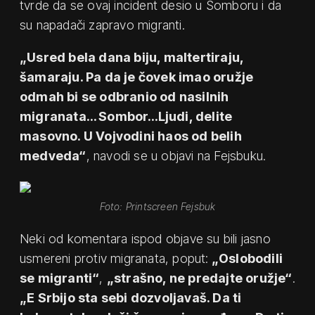
tvrde da se ovaj incident desio u Somboru i da
su napadači zapravo migranti.
„Usred bela dana biju, maltertiraju,
šamaraju. Pa da je čovek imao oružje
odmah bi se odbranio od nasilnih
migranata… Sombor…Ljudi, delite
masovno. U Vojvodini haos od belih
medveda“
, navodi se u objavi na Fejsbuku.
Foto: Printscreen Fejsbuk
Neki od komentara ispod objave su bili jasno
usmereni protiv migranata, poput:
„Oslobodili
se migranti“
,
„strašno, ne predajte oružje“
.
„E Srbijo sta sebi dozvoljavaš. Da ti