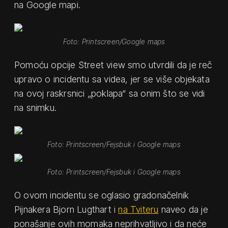
na Google mapi.
Foto: Printscreen/Google maps
Pomoću opcije Street view smo utvrdili da je reč
upravo o incidentu sa videa, jer se više objekata
na ovoj raskrsnici „poklapa“ sa onim što se vidi
na snimku.
Foto: Printscreen/Fejsbuk i Google maps
Foto: Printscreen/Fejsbuk i Google maps
O ovom incidentu se oglasio gradonačelnik
Pijnakera Bjorn Lugthart i
na Tviteru
naveo da je
ponašanje ovih momaka neprihvatljivo i da neće