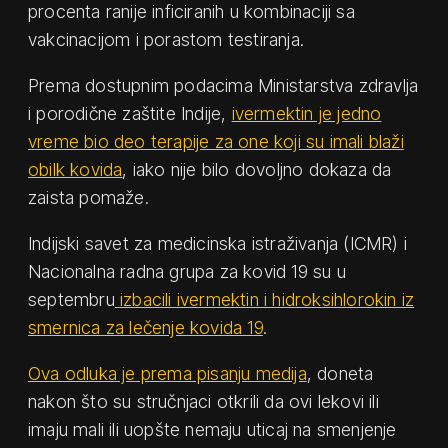
procenta ranije inficiranih u kombinaciji sa
vakcinacijom i porastom testiranja.
Prema dostupnim podacima Ministarstva zdravlja
i porodične zaštite Indije,
ivermektin je jedno
vreme bio deo terapije za one koji su imali blaži
obilk kovida
, iako nije bilo dovoljno dokaza da
zaista pomaže.
Indijski savet za medicinska istraživanja (ICMR) i
Nacionalna radna grupa za kovid 19 su u
septembru
izbacili ivermektin i hidroksihlorokin iz
smernica za lečenje kovida 19
.
Ova odluka je prema pisanju medija
, doneta
nakon što su stručnjaci otkrili da ovi lekovi ili
imaju mali ili uopšte nemaju uticaj na smenjenje