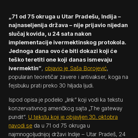
„71 od 75 okruga u Utar Pradešu, Indija –
najnaseljenija država – nije prijavio nijedan
slučaj kovida, u 24 sata nakon
implementacije ivermektinskog protokola.
Jednoga dana ovo će biti dokazi koji će
teško teretiti one koji danas ismevaju
ivermektin”
,
objavio je Saša Borojević
,
popularan teoretičar zavere i antivakser, koga na
fejsbuku prati preko 30 hiljada ljudi.
Ispod opisa je podelio „link” koji vodi ka tekstu
konzervativnog američkog sajta „The gateway
pundit”.
U tekstu koji je objavljen 30. oktobra
navodi se
da u 71 od 75 okruga u
najmnogoljudnijoj državi Indije – Utar Pradeš, 24