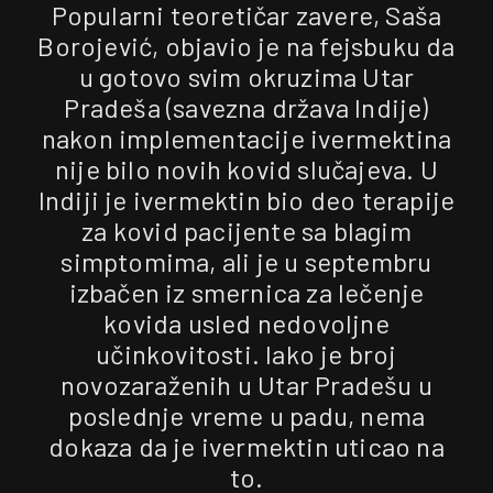
Popularni teoretičar zavere, Saša
Borojević, objavio je na fejsbuku da
u gotovo svim okruzima Utar
Pradeša (savezna država Indije)
nakon implementacije ivermektina
nije bilo novih kovid slučajeva. U
Indiji je ivermektin bio deo terapije
za kovid pacijente sa blagim
simptomima, ali je u septembru
izbačen iz smernica za lečenje
kovida usled nedovoljne
učinkovitosti. Iako je broj
novozaraženih u Utar Pradešu u
poslednje vreme u padu, nema
dokaza da je ivermektin uticao na
to.