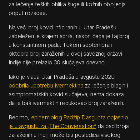
za lečenje teških oblika šuge ili kožnih oboljenja
poput rozacee.
Najveći broj kovid inficiranih u Utar Pradešu
zabeležen je krajem aprila, nakon čega je taj broj
u konstantnom padu. Tokom septembra i
oktobra broj zaraženih u ovoj saveznoj državi
Indije nije prelazio 30 slučajeva dnevno.
Iako je vlada Utar Pradeša u avgustu 2020.
odobrila upotrebu ivermektina
za lečenje blagih i
asimptomatskih kovid slučajeva, nema dokaza
da je baš ivermektin redukovao broj zaraženih.
Recimo,
epidemiolog Radžip Dasgupta objasnio
je u avgustu za „The Conversation”
da pad broja
zaraženih u Indiji može biti posledica visokog