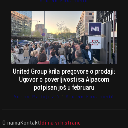
Stefan Kosanović
United Group krila pregovore o prodaji:
Ugovor o poverljivosti sa Alpacom
potpisan još u februaru
Vesna Radojević
i
Stefan Kosanović
O nama
Kontakt
Idi na vrh strane