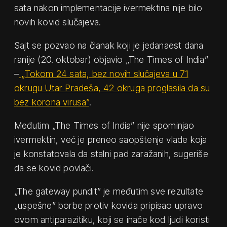
sata nakon implementacije ivermektina nije bilo
novih kovid slučajeva.
Sajt se pozvao na članak koji je jedanaest dana
ranije (20. oktobar) objavio „The Times of India”
–
„Tokom 24 sata, bez novih slučajeva u 71
okrugu Utar Pradeša, 42 okruga proglasila da su
bez korona virusa”
.
Međutim „The Times of India” nije spominjao
ivermektin, već je preneo saopštenje vlade koja
je konstatovala da stalni pad zaražanih, sugeriše
da se kovid povlači.
„The gateway pundit” je međutim sve rezultate
„uspešne” borbe protiv kovida pripisao upravo
ovom antiparazitiku, koji se inače kod ljudi koristi