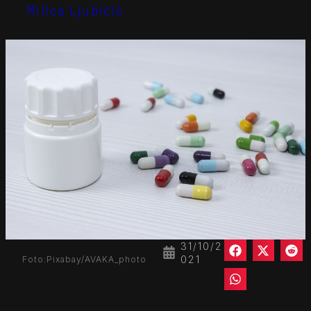
Milica Ljubičić
31/10/2
021
Foto:Pixabay/AVAKA_photo