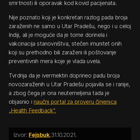
smrtnosti ili oporavak kod kovid pacijenata.
Nije poznato koji je konkretan razlog pada broja
zaraženih ne samo u Utar Pradešu, nego i u celoj
Indiji, ali je moguće da je tome dorinela i
vakcinacija stanovništva, stečen imunitet onih
koji su prethodno bili zaraženi ili poštovanje
preventivnih mera koje je vlada uvela.
Tvrdnja da je ivermektin doprineo padu broja
novozaraženih u Utar Pradešu pojavila se i ranije,
a zbog čega je ona neutemeljena tada je
objasnio i
naučni portal za proveru činjenica
„Health Feedback”.
Fejsbuk
31.10.2021.