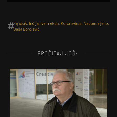
Fejsbuk
,
Inđija
,
Ivermektin
,
Koronavirus
,
Neutemeljeno
,
Saša Borojević
PROČITAJ JOŠ: