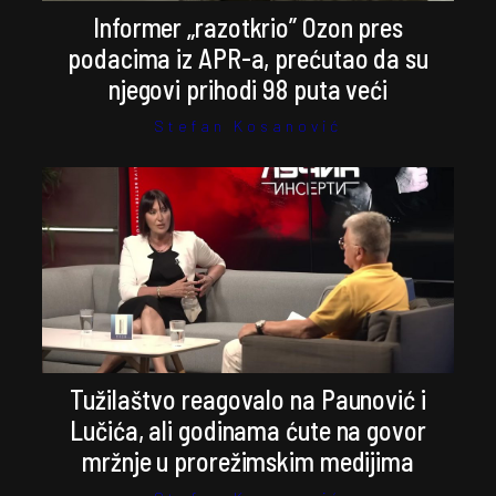
Informer „razotkrio” Ozon pres
podacima iz APR-a, prećutao da su
njegovi prihodi 98 puta veći
Stefan Kosanović
Tužilaštvo reagovalo na Paunović i
Lučića, ali godinama ćute na govor
mržnje u prorežimskim medijima