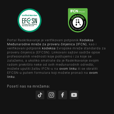
Portal Raskrikavanje je verifikovani potpisnik
Kodeksa
Međunarodne mreže za proveru činjenica (IFCN)
, kao i
verifikovani potpisnik
kodeksa
Evropske mreže standarda za
proveru činjenica (EFCSN). Linkovani sajtovi sadrže opise
profesionalnih vrednosti koje poštujemo i za koje se
zalažemo, a ukoliko smatrate da je Raskrikavanje svojim
radom prekršilo neke od ovih međunarodnih odredbi,
možete uputiti žalbu IFCN-u na
ovom linku
ili se obratiti
EFCSN-u putem formulara koji možete pronaći na
ovom
linku
.
Poseti nas na mrežama: