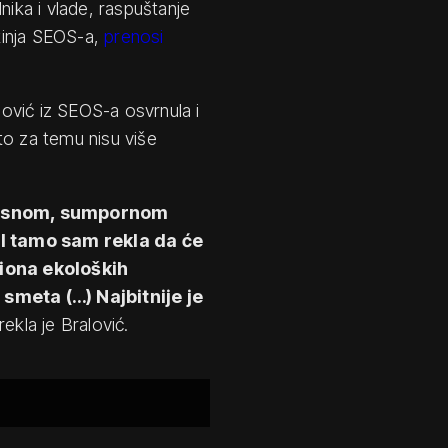
ka i vlade, raspuštanje
tkinja SEOS-a,
prenosi
lović iz SEOS-a osvrnula i
to za temu nisu više
aresnom, sumpornom
 I tamo sam rekla da će
liona ekoloških
 smeta (…) Najbitnije je
 rekla je Bralović.