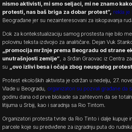
nismo aktivisti, mi smo seljaci, mi ne znamo kako
protesti, nas baš briga za dobar protest”,
rekla je
Beograđane jer su nezainteresovani za iskopavanja ruda 
Dok za kontekstualizaciju samog prostesta nije bilo me
polovinu teksta izdvojio za analitičare. Dejan Vuk Stan
„promocija mržnje prema Beogradu od strane ek
unutrašnjosti zemlje”
, a Srđan Graovac iz Centra za
su
„ovo izlivi besa i očaja zbog neuspelog protest
Protest ekoloških aktivista je održan u nedelju, 27. no
Vlade u Beogradu,
organizatori su pozvali građane da 
godinu dana od prve blokade sa zahtevom da se totaln
litijuma u Srbiji, kao i saradnja sa Rio Tintom.
Organizatori protesta tvrde da Rio Tinto i dalje kupuje 
parcele koje su predviđene za izgradnju puta do rudnika