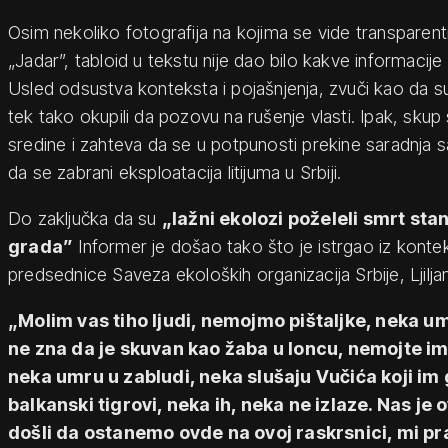
Osim nekoliko fotografija na kojima se vide transparenti
„Jadar”, tabloid u tekstu nije dao bilo kakve informacije
Usled odsustva konteksta i pojašnjenja, zvuči kao da s
tek tako okupili da pozovu na rušenje vlasti. Ipak, skup 
sredine i zahteva da se u potpunosti prekine saradnja 
da se zabrani eksploatacija litijuma u Srbiji.
Do zaključka da su
„lažni ekolozi poželeli smrt st
grada”
Informer je došao tako što je istrgao iz kont
predsednice Saveza ekoloških organizacija Srbije, Ljilja
„Molim vas tiho ljudi, nemojmo pištaljke, neka u
ne zna da je skuvan kao žaba u loncu, nemojte im 
neka umru u zabludi, neka slušaju Vučića koji im
balkanski tigrovi, neka ih, neka ne izlaze. Nas je
došli da ostanemo ovde na ovoj raskrsnici, mi p