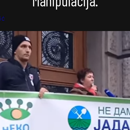
Manipulacija.
ić