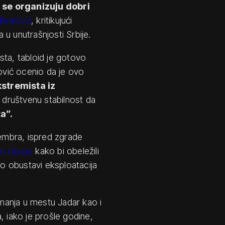
 se organizuju dobri
 Bralović
, kritikujući
u unutrašnjosti Srbije.
sta, tabloid je gotovo
ković ocenio da je ovo
stremista iz
 društvenu stabilnost da
a”.
vembra, ispred zgrade
se okupe
kako bi obeležili
o obustavi eksploatacija
imanja u mestu Jadar kao i
, iako je prošle godine,