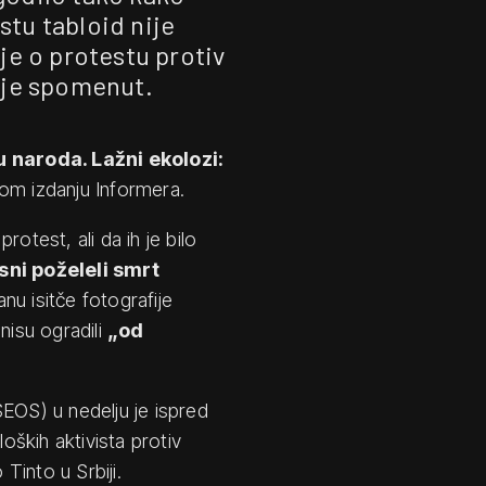
stu tabloid nije
 je o protestu protiv
nije spomenut.
 naroda. Lažni ekolozi:
om izdanju Informera.
protest, ali da ih je bilo
sni poželeli smrt
u isitče fotografije
 nisu ogradili
„od
EOS) u nedelju je ispred
ških aktivista protiv
Tinto u Srbiji.