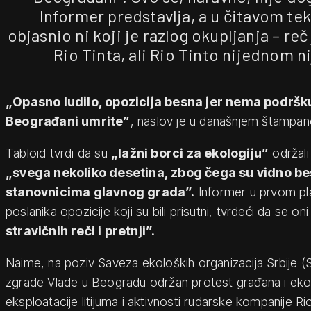
Informer predstavlja, a u čitavom tek
objasnio ni koji je razlog okupljanja – reč
Rio Tinta, ali Rio Tinto nijednom 
„Opasno ludilo, opozicija besna jer nema podršku
Beograđani umrite”
, naslov je u današnjem štampan
Tabloid tvrdi da su
„lažni borci za ekologiju”
održali 
„svega nekoliko desetina, zbog čega su vidno be
stanovnicima glavnog grada”.
Informer u prvom plan
poslanika opozicije koji su bili prisutni, tvrdeći da se oni
stravičnih reči i pretnji”.
Naime, na poziv Saveza ekoloških organizacija Srbije (S
zgrade Vlade u Beogradu održan protest građana i ekolo
eksploatacije litijuma i aktivnosti rudarske kompanije Rio 