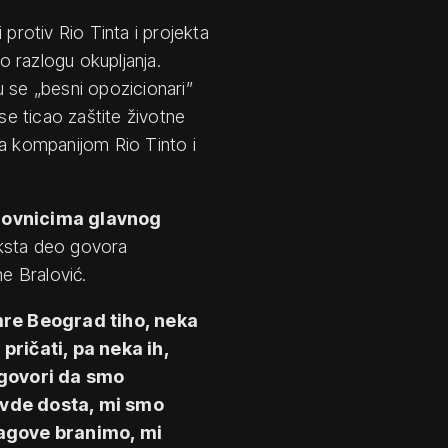
 protiv Rio Tinta i projekta
 o razlogu okupljanja.
u se „besni opozicionari”
se ticao zaštite životne
sa kompanijom Rio Tinto i
anovnicima glavnog
eksta deo govora
ne Bralović.
mre Beograd tiho, neka
pričati, pa neka ih,
 govori da smo
 ovde dosta, mi smo
ragove branimo, mi