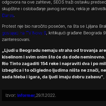
odgovora na ove zahteve, SEOS traži ostavku predsedni
skupštine i oslobađanje javnog servisa, rekla je aktivis
Danas
.
Protest nije bio naročito posećen, na šta se Ljiljana Bra
gostujući na TV Nova S
, kritikujući građane Beograda š
zainteresovani.
„Ljudi u Beogradu nemaju straha od trovanja 
kiselinom i svim onim što će da dođe neminovno.
Rio Tinto zagaditi 154 reke i napraviti dva i po mi
izbeglica i to očigledno ljudima ništa ne znači, ne
sada hleba i igara, da ljudi imaju dobru zabavu”
,
Informer
29.11.2022.