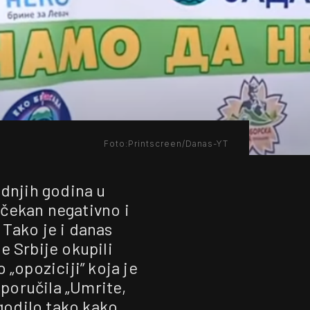
Foto:Printscreen/Danas-YT
ednjih godina u
čekan negativno i
 Tako je i danas
e Srbije okupili
o „opoziciji” koja je
 poručila „Umrite,
godilo tako kako