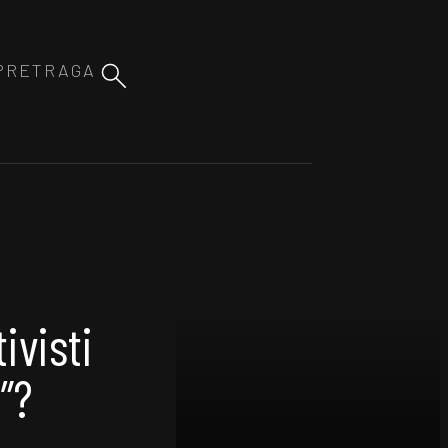
ivisti
”?