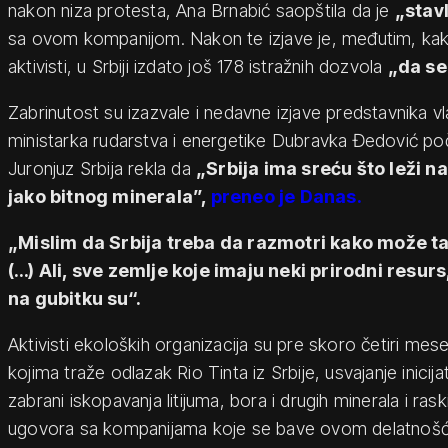
nakon niza protesta, Ana Brnabić saopštila da je
„stav
sa ovom kompanijom. Nakon te izjave je, međutim, kako
aktivisti, u Srbiji izdato još 178 istražnih dozvola
„da se
Zabrinutost su izazvale i nedavne izjave predstavnika v
ministarka rudarstva i energetike Dubravka Đedović 
Juronjuz Srbija rekla da
„Srbija ima sreću što leži 
jako bitnog minerala”,
preneo je Danas.
„Mislim da Srbija treba da razmotri kako može taj 
(…) Ali, sve zemlje koje imaju neki prirodni resurs
na gubitku su“.
Aktivisti ekoloških organizacija su pre skoro četiri mes
kojima traže odlazak Rio Tinta iz Srbije, usvajanje inicija
zabrani iskopavanja litijuma, bora i drugih minerala i ras
ugovora sa kompanijama koje se bave ovom delatnošć