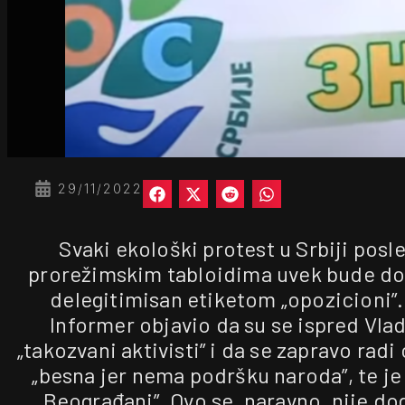
29/11/2022
Svaki ekološki protest u Srbiji posl
prorežimskim tabloidima uvek bude do
delegitimisan etiketom „opozicioni”.
Informer objavio da su se ispred Vlad
„takozvani aktivisti” i da se zapravo radi 
„besna jer nema podršku naroda”, te je
Beograđani”. Ovo se, naravno, nije do