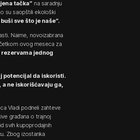
ljena tačka”
na saradnju
 su saopštili ekološki
 buši sve što je naše”.
lasti. Naime, novoizabrana
početkom ovog meseca za
na rezervama jednog
potencijal da iskoristi.
, a ne iskorišćavaju ga,
eca Vladi podneli zahteve
tive građana o trajnoj
kid svih kupoprodajnih
u. Zbog izostanka