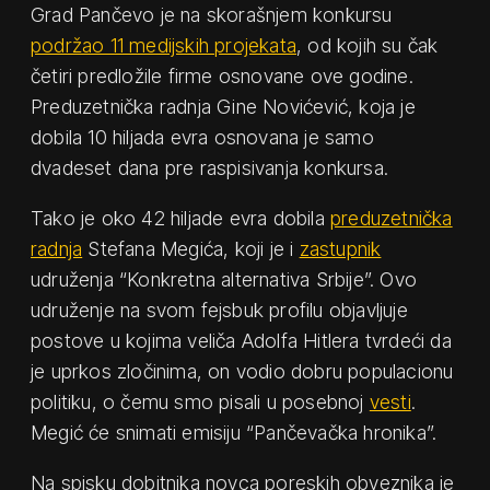
Grad Pančevo je na skorašnjem konkursu
podržao 11 medijskih projekata
, od kojih su čak
četiri predložile firme osnovane ove godine.
Preduzetnička radnja Gine Novićević, koja je
dobila 10 hiljada evra osnovana je samo
dvadeset dana pre raspisivanja konkursa.
Tako je oko 42 hiljade evra dobila
preduzetnička
radnja
Stefana Megića, koji je i
zastupnik
udruženja “Konkretna alternativa Srbije”. Ovo
udruženje na svom fejsbuk profilu objavljuje
postove u kojima veliča Adolfa Hitlera tvrdeći da
je uprkos zločinima, on vodio dobru populacionu
politiku, o čemu smo pisali u posebnoj
vesti
.
Megić će snimati emisiju “Pančevačka hronika”.
Na spisku dobitnika novca poreskih obveznika je