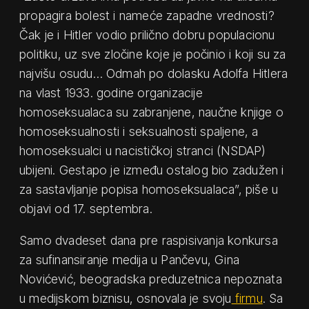
propagira bolest i nameće zapadne vrednosti?
Čak je i Hitler vodio prilično dobru populacionu
politiku, uz sve zločine koje je počinio i koji su za
najvišu osudu… Odmah po dolasku Adolfa Hitlera
na vlast 1933. godine organizacije
homoseksualaca su zabranjene, naučne knjige o
homoseksualnosti i seksualnosti spaljene, a
homoseksualci u nacističkoj stranci (NSDAP)
ubijeni. Gestapo je između ostalog bio zadužen i
za sastavljanje popisa homoseksualaca”, piše u
objavi od 17. septembra.
Samo dvadeset dana pre raspisivanja konkursa
za sufinansiranje medija u Pančevu, Gina
Novićević, beogradska preduzetnica nepoznata
u medijskom biznisu, osnovala je svoju
firmu
. Sa