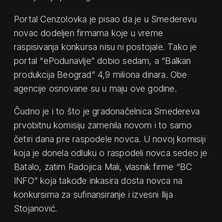
Portal Cenzolovka je pisao da je u Smederevu
novac dodeljen firmama koje u vreme
raspisivanja konkursa nisu ni postojale. Tako je
portal “ePodunavlje” dobio sedam, a “Balkan
produkcija Beograd” 4,9 miliona dinara. Obe
agencije osnovane su u maju ove godine.
Čudno je i to što je gradonačelnica Smedereva
prvobitnu komisiju zamenila novom i to samo
četiri dana pre raspodele novca. U novoj komisiji
koja je donela odluku o raspodeli novca sedeo je
Batalo, zatim Radojica Mali, vlasnik firme “BC
INFO” koja takođe inkasira dosta novca na
konkursima za sufinansiranje i izvesni Ilija
Stojanović.