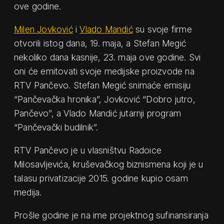
ove godine.
Milen Jovković
i
Vlado Mandić
su svoje firme
otvorili istog dana, 19. maja, a Stefan Megić
nekoliko dana kasnije, 23. maja ove godine. Svi
oni će emitovati svoje medijske proizvode na
RTV Pančevo. Stefan Megić snimaće emisiju
“Pančevačka hronika”, Jovković “Dobro jutro,
Pančevo”, a Vlado Mandić jutarnji program
“Pančevački budilnik”.
RTV Pančevo je u vlasništvu Radoice
Milosavljevića, kruševačkog biznismena koji je u
talasu privatizacije 2015. godine kupio osam
medija.
Prošle godine je na ime projektnog sufinansiranja