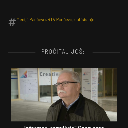
Mediji
,
Pančevo
,
RTV Pančevo
,
sufisiranje
PROČITAJ JOŠ: