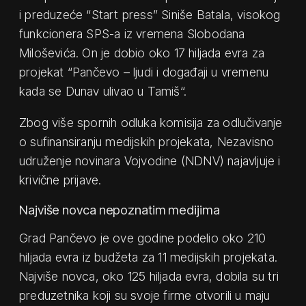
i preduzeće “Start press” Siniše Batala, visokog
funkcionera SPS-a iz vremena Slobodana
Miloševića. On je dobio oko 17 hiljada evra za
projekat “Pančevo – ljudi i događaji u vremenu
kada se Dunav ulivao u Tamiš“.
Zbog više spornih odluka komisija za odlučivanje
o sufinansiranju medijskih projekata, Nezavisno
udruženje novinara Vojvodine (NDNV) najavljuje i
krivične prijave.
Najviše novca nepoznatim medijima
Grad Pančevo je ove godine podelio oko 210
hiljada evra iz budžeta za 11 medijskih projekata.
Najviše novca, oko 125 hiljada evra, dobila su tri
preduzetnika koji su svoje firme otvorili u maju