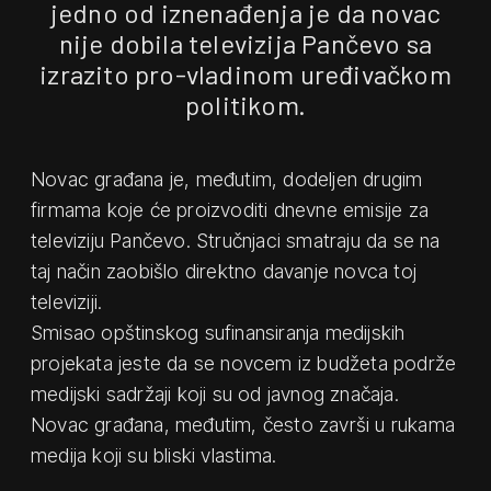
jedno od iznenađenja je da novac
nije dobila televizija Pančevo sa
izrazito pro-vladinom uređivačkom
politikom.
Novac građana je, međutim, dodeljen drugim
firmama koje će proizvoditi dnevne emisije za
televiziju Pančevo. Stručnjaci smatraju da se na
taj način zaobišlo direktno davanje novca toj
televiziji.
Smisao opštinskog sufinansiranja medijskih
projekata jeste da se novcem iz budžeta podrže
medijski sadržaji koji su od javnog značaja.
Novac građana, međutim, često završi u rukama
medija koji su bliski vlastima.