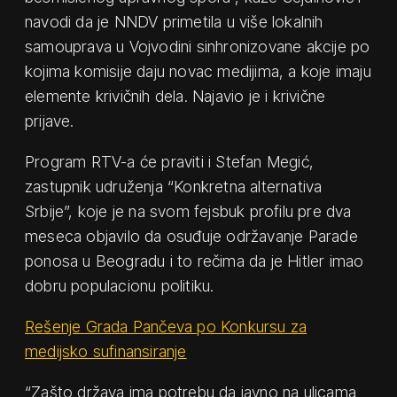
navodi da je NNDV primetila u više lokalnih
samouprava u Vojvodini sinhronizovane akcije po
kojima komisije daju novac medijima, a koje imaju
elemente krivičnih dela. Najavio je i krivične
prijave.
Program RTV-a će praviti i Stefan Megić,
zastupnik udruženja “Konkretna alternativa
Srbije”, koje je na svom fejsbuk profilu pre dva
meseca objavilo da osuđuje održavanje Parade
ponosa u Beogradu i to rečima da je Hitler imao
dobru populacionu politiku.
Rešenje Grada Pančeva po Konkursu za
medijsko sufinansiranje
“Zašto država ima potrebu da javno na ulicama