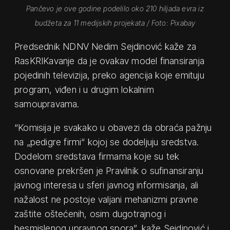
Pančevo je ove godine podelilo oko 210 hiljada evra iz
budžeta za 11 medijskih projekata / Foto: Pixabay
Predsednik NDNV Nedim Sejdinović kaže za
RasKRIKavanje da je ovakav model finansiranja
pojedinih televizija, preko agencija koje emituju
program, viđen i u drugim lokalnim
samoupravama.
“Komisija je svakako u obavezi da obraća pažnju
na „pedigre firmi“ kojoj se dodeljuju sredstva.
Dodelom sredstava firmama koje su tek
osnovane prekršen je Pravilnik o sufinansiranju
javnog interesa u sferi javnog informisanja, ali
nažalost ne postoje valjani mehanizmi pravne
zaštite oštećenih, osim dugotrajnog i
besmislenog upravnog spora”, kaže Sejdinović i