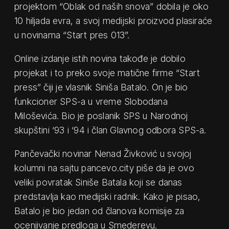
projektom “Oblak od naših snova” dobila je oko
10 hiljada evra, a svoj medijski proizvod plasiraće
u novinama “Start pres 013”.
Online izdanje istih novina takođe je dobilo
projekat i to preko svoje matične firme “Start
press” čiji je vlasnik Siniša Batalo. On je bio
funkcioner SPS-a u vreme Slobodana
Miloševića. Bio je poslanik SPS u Narodnoj
skupštini ‘93 i ‘94 i član Glavnog odbora SPS-a.
Pančevački novinar Nenad Živković u svojoj
kolumni na sajtu pancevo.city piše da je ovo
veliki povratak Siniše Batala koji se danas
predstavlja kao medijski radnik. Kako je pisao,
Batalo je bio jedan od članova komisije za
ocenjivanje predloga u Smederevu.