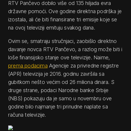
RTV Pančevo dobilo više od 135 hiljada evra
državne pomoći. Ove godine direktna podrška je
izostala, ali će biti finansirane tri emisije koje se
na ovoj televiziji emituju svakog dana.
Ovim se, smatraju stručnjaci, zaobišlo direktno
davanje novca RTV Pančevo, a razlog može biti i
loše finansijsko stanje ove televizije. Naime,
prema podacima
Agencije za privredne registre
(APR) televizija je 2016. godinu završila sa
gubitkom nešto većim od 26 miliona dinara. S
druge strane, podaci Narodne banke Srbije
(NBS) pokazuju da je samo u novembru ove
godine bilo najmanje tri prinudne naplate sa
računa televizije.