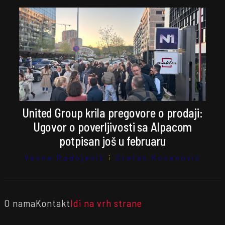
United Group krila pregovore o prodaji:
Ugovor o poverljivosti sa Alpacom
potpisan još u februaru
Vesna Radojević
i
Stefan Kosanović
O nama
Kontakt
Idi na vrh strane