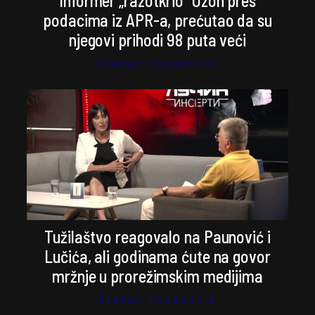
Informer „razotkrio” Ozon pres
podacima iz APR-a, prećutao da su
njegovi prihodi 98 puta veći
Stefan Kosanović
Tužilaštvo reagovalo na Paunović i
Lučića, ali godinama ćute na govor
mržnje u prorežimskim medijima
Stefan Kosanović