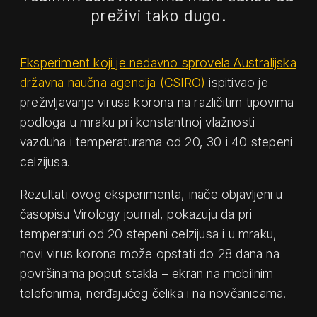
preživi tako dugo.
Eksperiment koji je nedavno sprovela Australijska
državna naučna agencija (CSIRO)
ispitivao je
preživljavanje virusa korona na različitim tipovima
podloga u mraku pri konstantnoj vlažnosti
vazduha i temperaturama od 20, 30 i 40 stepeni
celzijusa.
Rezultati ovog eksperimenta, inače objavljeni u
časopisu Virology journal, pokazuju da pri
temperaturi od 20 stepeni celzijusa i u mraku,
novi virus korona može opstati do 28 dana na
površinama poput stakla – ekran na mobilnim
telefonima, nerđajućeg čelika i na novčanicama.