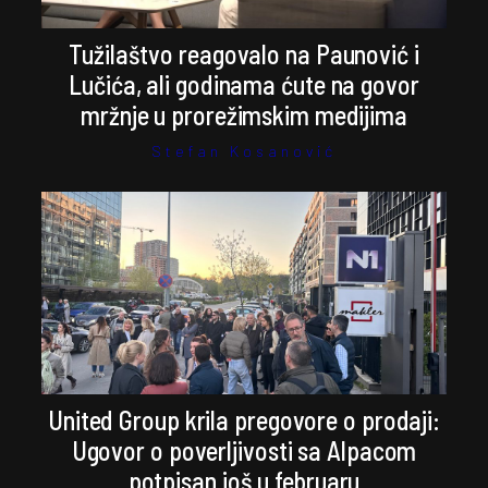
Tužilaštvo reagovalo na Paunović i
Lučića, ali godinama ćute na govor
mržnje u prorežimskim medijima
Stefan Kosanović
United Group krila pregovore o prodaji:
Ugovor o poverljivosti sa Alpacom
potpisan još u februaru