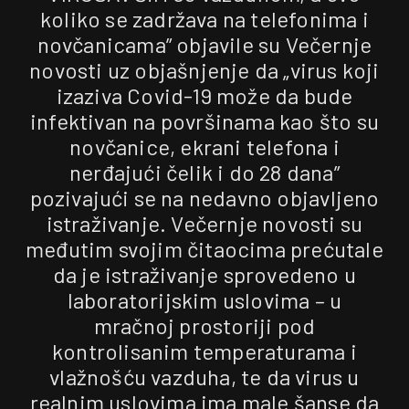
koliko se zadržava na telefonima i
novčanicama” objavile su Večernje
novosti uz objašnjenje da „virus koji
izaziva Covid-19 može da bude
infektivan na površinama kao što su
novčanice, ekrani telefona i
nerđajući čelik i do 28 dana”
pozivajući se na nedavno objavljeno
istraživanje. Večernje novosti su
međutim svojim čitaocima prećutale
da je istraživanje sprovedeno u
laboratorijskim uslovima – u
mračnoj prostoriji pod
kontrolisanim temperaturama i
vlažnošću vazduha, te da virus u
realnim uslovima ima male šanse da