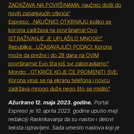
ZADRŽAVA NA POVRŠINAMA: naučnici došli do
novih zapanjujućih otkrića”
Espreso: „NAUČNICI OTKRIVAJU koliko se
korona zadržava na površinama! Ovo
ISTRAŽIVANJE JE UPLAŠILO MNOGE!”
Republika: „UŽASAVAJUĆI PODACI: Korona
može da preživi i do 28 dana na OVIM
površinama! Evo šta još svi zaboravljamo”
Mondo: „OTKRIĆE KOJE ĆE PROMENITI SVE:
Korona virus se na ekranu telefona i novcu
zadržava mnogo duže nego što se mislilo”
Ažurirano 12. maja 2023. godine.
Portal
Espreso je 10. aprila 2023. godine uputio mejl
redakciji Raskrikavanja da su naslov i delovi
teksta ispravljeni. Sada umesto naslova koji je