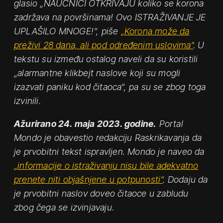
glasio „NAUČNICI OTKRIVAJU koliko se korona
zadržava na površinama! Ovo ISTRAŽIVANJE JE
UPLAŠILO MNOGE!“, piše
„Korona može da
preživi 28 dana, ali pod određenim uslovima“
. U
tekstu su između ostalog naveli da su koristili
„alarmantne klikbejt naslove koji su mogli
izazvati paniku kod čitaoca“, pa su se zbog toga
izvinili.
Ažurirano 24. maja 2023. godine.
Portal
Mondo je obavestio redakciju Raskrikavanja da
je prvobitni tekst ispravljen. Mondo je naveo da
„informacije o istraživanju nisu bile adekvatno
prenete niti objašnjene u potpunosti“
. Dodaju da
je prvobitni naslov doveo čitaoce u zabludu
zbog čega se izvinjavaju.