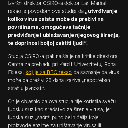
Izvršni direktor CSIRO-a doktor Lari Maršal
rekao je povodom ove studije da
„utvrđivanje
koliko virus zaista može da preživi na
površinama, omogućava tačnije
predviđanje i ublažavanje njegovog širenja,
te doprinosi boljoj zaštiti ljudi”.
Studija CSIRO-a ipak naišla je na kritike direktora
Centra za prehladu pri Kardif Univerzitetu, Rona
Eklesa,
koji je za BBC rekao
da saznanje da virus
može da preživi 28 dana izaziva „nepotreban
strah u javnosti”.
On je objasnio da ova studija nije koristila svežu
ljudsku sluz kao sredstvo za širenje virusa, jer
ljudska sluz „sadrži puno belih ćelija koje
proizvode enzime za uništavanje virusa ili