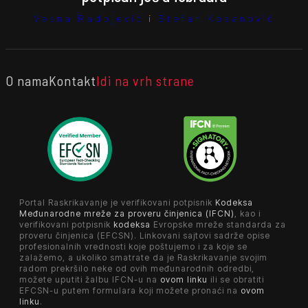
Vesna Radojević
i
Stefan Kosanović
O nama
Kontakt
Idi na vrh strane
Portal Raskrikavanje je verifikovani potpisnik
Kodeksa
Međunarodne mreže za proveru činjenica (IFCN)
, kao i
verifikovani potpisnik
kodeksa
Evropske mreže standarda za
proveru činjenica (EFCSN). Linkovani sajtovi sadrže opise
profesionalnih vrednosti koje poštujemo i za koje se
zalažemo, a ukoliko smatrate da je Raskrikavanje svojim
radom prekršilo neke od ovih međunarodnih odredbi,
možete uputiti žalbu IFCN-u na
ovom linku
ili se obratiti
EFCSN-u putem formulara koji možete pronaći na
ovom
linku
.