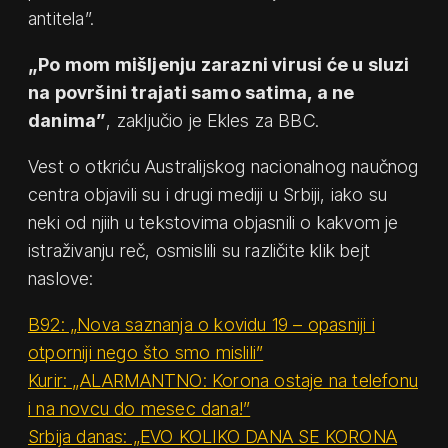
antitela”.
„Po mom mišljenju zarazni virusi će u sluzi
na površini trajati samo satima, a ne
danima”
, zaključio je Ekles za BBC.
Vest o otkriću Australijskog nacionalnog naučnog
centra objavili su i drugi mediji u Srbiji, iako su
neki od njiih u tekstovima objasnili o kakvom je
istraživanju reč, osmislili su različite klik bejt
naslove:
B92: „Nova saznanja o kovidu 19 – opasniji i
otporniji nego što smo mislili”
Kurir: „ALARMANTNO: Korona ostaje na telefonu
i na novcu do mesec dana!”
Srbija danas: „EVO KOLIKO DANA SE KORONA