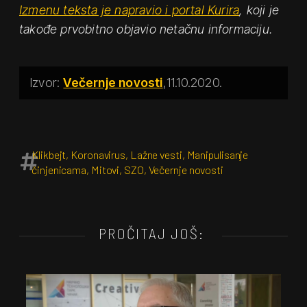
Izmenu teksta je napravio i portal Kurira
, koji je
takođe prvobitno objavio netačnu informaciju.
Večernje novosti
11.10.2020.
Klikbejt
,
Koronavirus
,
Lažne vesti
,
Manipulisanje
činjenicama
,
Mitovi
,
SZO
,
Večernje novosti
PROČITAJ JOŠ: