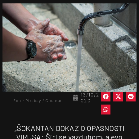
13/10/2
020
Foto: Pixabay / Couleur
„ŠOKANTAN DOKAZ O OPASNOSTI
VIRUSA: Širi se vazduhom, a evo