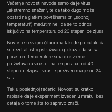
Večernje novosti navode samo da je virus
„ekstremno snažan”, te da tako dugo može
opstati na glatkim površinama pri „sobnoj
temperaturi”, međutim ne i da se to odnosi
isključivo na temperaturu od 20 stepeni celzijusa.
Novosti su svojim čitaocima takođe prećutale da
su rezultati istog istraživanja pokazali da se sa
porastom temperature smanjuje vreme
preživljavanja virusa – na temperaturi od 40
stepeni celzijusa, virus je preživeo manje od 24
sata.
Tek u poslednjoj rečenici Novosti su kratko
napisale da je eksperiment izveden u mraku, bez
detalja o tome šta to zapravo znači.