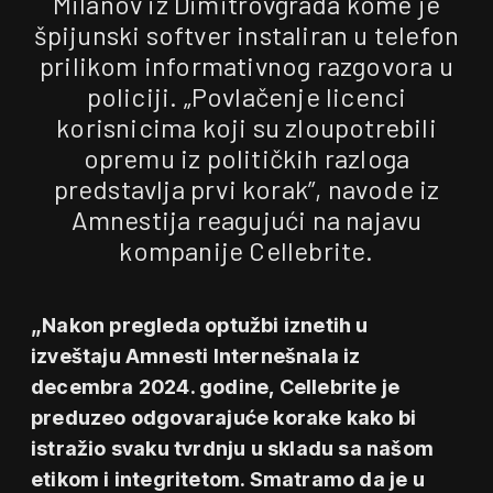
Milanov iz Dimitrovgrada kome je
špijunski softver instaliran u telefon
prilikom informativnog razgovora u
policiji. „Povlačenje licenci
korisnicima koji su zloupotrebili
opremu iz političkih razloga
predstavlja prvi korak”, navode iz
Amnestija reagujući na najavu
kompanije Cellebrite.
„Nakon pregleda optužbi iznetih u
izveštaju Amnesti Internešnala iz
decembra 2024. godine, Cellebrite je
preduzeo odgovarajuće korake kako bi
istražio svaku tvrdnju u skladu sa našom
etikom i integritetom. Smatramo da je u