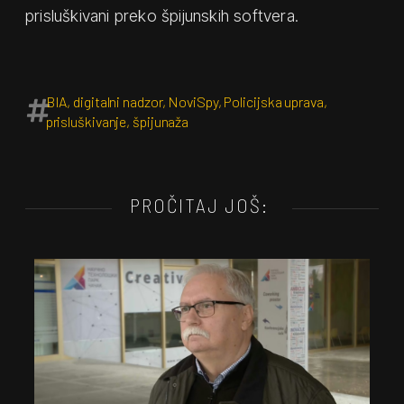
prisluškivani preko špijunskih softvera.
BIA
,
digitalni nadzor
,
NoviSpy
,
Policijska uprava
,
prisluškivanje
,
špijunaža
PROČITAJ JOŠ: