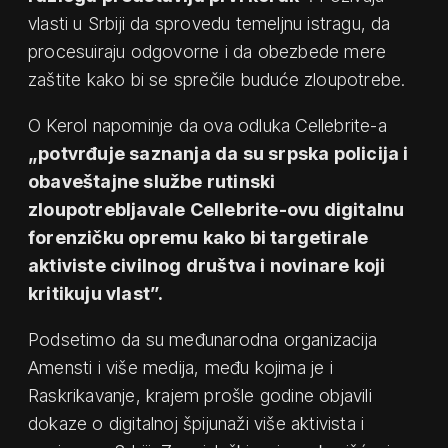
vlasti u Srbiji da sprovedu temeljnu istragu, da
procesuiraju odgovorne i da obezbede mere
zaštite kako bi se sprečile buduće zloupotrebe.
O Kerol napominje da ova odluka Cellebrite-a
„potvrđuje saznanja da su srpska policija i
obaveštajne službe rutinski
zloupotrebljavale Cellebrite-ovu digitalnu
forenzičku opremu kako bi targetirale
aktiviste civilnog društva i novinare koji
kritikuju vlast”.
Podsetimo da su međunarodna organizacija
Amensti i više medija, među kojima je i
Raskrikavanje, krajem prošle godine objavili
dokaze o digitalnoj špijunaži više aktivista i