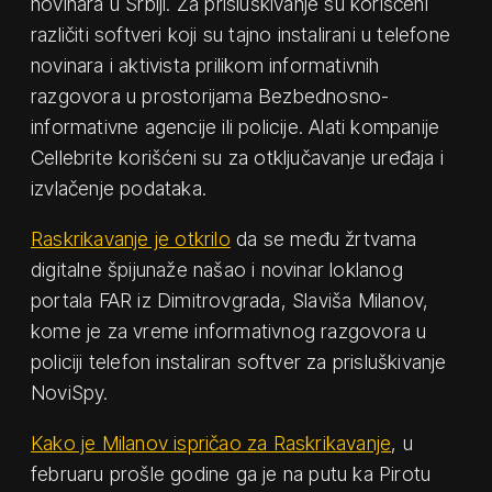
novinara u Srbiji. Za prisluškivanje su korišćeni
različiti softveri koji su tajno instalirani u telefone
novinara i aktivista prilikom informativnih
razgovora u prostorijama Bezbednosno-
informativne agencije ili policije. Alati kompanije
Cellebrite korišćeni su za otključavanje uređaja i
izvlačenje podataka.
Raskrikavanje je otkrilo
da se među žrtvama
digitalne špijunaže našao i novinar loklanog
portala FAR iz Dimitrovgrada, Slaviša Milanov,
kome je za vreme informativnog razgovora u
policiji telefon instaliran softver za prisluškivanje
NoviSpy.
Kako je Milanov ispričao za Raskrikavanje
, u
februaru prošle godine ga je na putu ka Pirotu