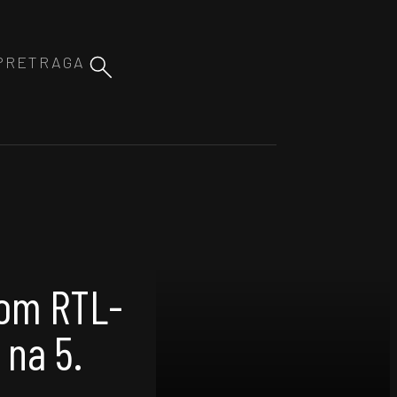
eom RTL-
 na 5.