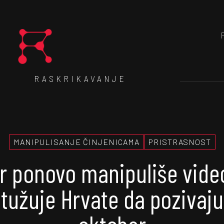
RASKRIKAVANJE
MANIPULISANJE ČINJENICAMA
PRISTRASNOST
r ponovo manipuliše vid
ptužuje Hrvate da pozivaju