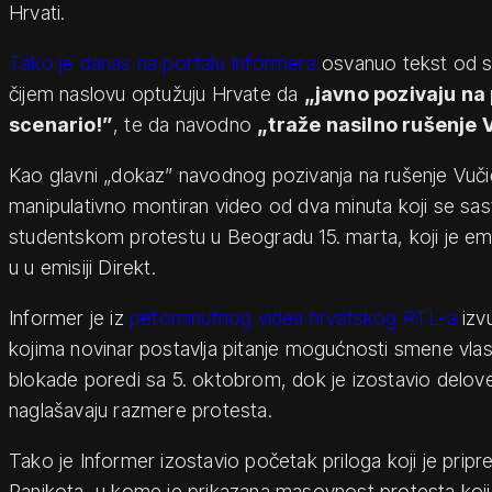
Hrvati.
Tako je danas na portalu Informera
osvanuo tekst od s
čijem naslovu optužuju Hrvate da
„javno pozivaju na
scenario!”
, te da navodno
„traže nasilno rušenje 
Kao glavni „dokaz” navodnog pozivanja na rušenje Vučić
manipulativno montiran video od dva minuta koji se sast
studentskom protestu u Beogradu 15. marta, koji je e
u u emisiji Direkt.
Informer je iz
petominutnog videa hrvatskog RTL-a
izv
kojima novinar postavlja pitanje mogućnosti smene vlasti
blokade poredi sa 5. oktobrom, dok je izostavio delove 
naglašavaju razmere protesta.
Tako je Informer izostavio početak priloga koji je prip
Panjkota, u kome je prikazana masovnost protesta koji