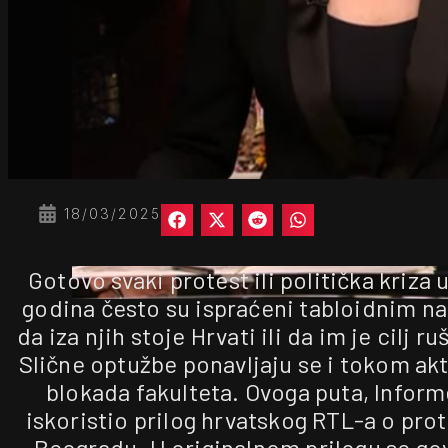
18/03/2025
Gotovo svaki protest ili politička kriza 
godina često su ispraćeni tabloidnim na
da iza njih stoje Hrvati ili da im je cilj ru
Slične optužbe ponavljaju se i tokom ak
blokada fakulteta. Ovoga puta, Inform
iskoristio prilog hrvatskog RTL-a o pro
Beogradu. U originalnom prilogu se go