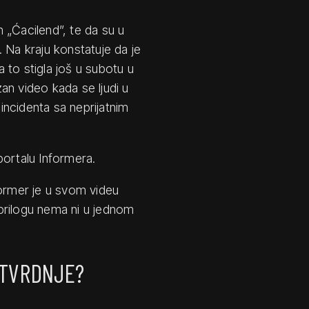
 „Ćacilend”, te da su u
i. Na kraju konstatuje da je
 to stigla još u subotu u
an video kada se ljudi u
 incidenta sa neprijatnim
portalu Informera.
former je u svom videu
prilogu nema ni u jednom
 TVRDNJE?