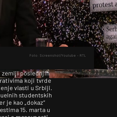
Foto: Screenshot/Youtube - RTL
u zemlji poslednjih
rativima koji tvrde
šenje vlasti u Srbiji.
tuelnih studentskih
er je kao „dokaz”
testima 15. marta u
vori o masovnosti