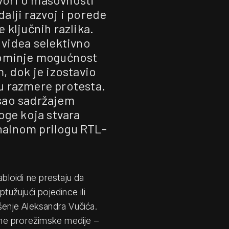
dalji razvoj i porede
 ključnih razlika.
 videa selektivno
pominje mogućnost
, dok je izostavio
ju razmere protesta.
isao sadržajem
ge koja stvara
inalnom prilogu RTL-
abloidi ne prestaju da
tužujući pojedince ili
šenje Aleksandra Vučića.
dine prorežimske medije –