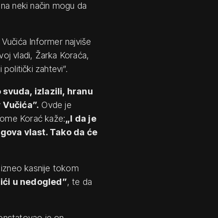
 na neki način mogu da
Vučića Informer najviše
oj vladi, Žarka Koraća,
olitički zahtevi”.
 svuda, izlazili, hranu
v Vučića”.
Ovde je
 kome Korać kaže:
„I da je
gova vlast. Tako da će
 izneo kasnije tokom
 ići u nedogled”
, te da
onstatovao je on.