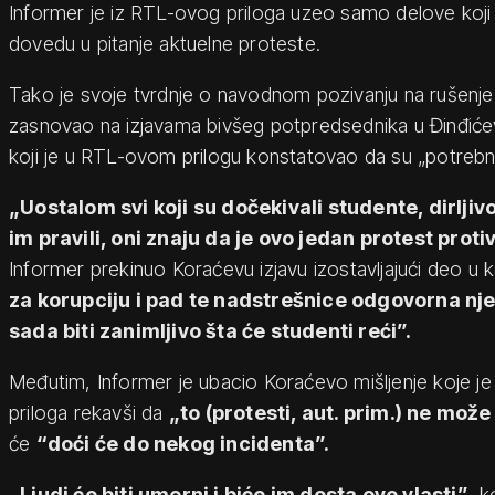
Informer je iz RTL-ovog priloga uzeo samo delove koji
dovedu u pitanje aktuelne proteste.
Tako je svoje tvrdnje o navodnom pozivanju na rušenje 
zasnovao na izjavama bivšeg potpredsednika u Đinđićev
koji je u RTL-ovom prilogu konstatovao da su „potrebni p
„Uostalom svi koji su dočekivali studente, dirljivo
im pravili, oni znaju da je ovo jedan protest proti
Informer prekinuo Koraćevu izjavu izostavljajući deo u
za korupciju i pad te nadstrešnice odgovorna nje
sada biti zanimljivo šta će studenti reći”.
Međutim, Informer je ubacio Koraćevo mišljenje koje je
priloga rekavši da
„to (protesti, aut. prim.) ne može
će
“doći će do nekog incidenta”.
„Ljudi će biti umorni i biće im dosta ove vlasti”
, k