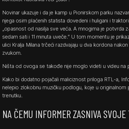
Novinar ukazuje i da je kamp u Pionirskom parku nazvan
njega osim plaćenih statista dovedeni i huligani i traktor
„opasnost od nasilja sve veća. A mnogima je potvrda za
sedam sati i 11 minuta uveče.” U tom momentu je prikaz
ulici Kralja Milana trčeći razdvajaju u dva kordona nakon
zvukom.
Ništa od ovoga se takođe nije moglo videti u videu na 
Kako bi dodatno pojačali maliciznost priloga RTL-a, In
nelepio zlokobnu muzičku podlogu, koje u originalnom 
trenutku.
NA ČEMU INFORMER ZASNIVA SVOJE