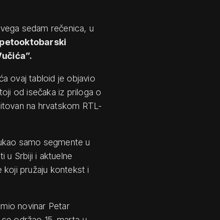
vega sedam rečenica, u
 petooktobarski
Vučića”.
a ovaj tabloid je objavio
oji od isečaka iz priloga o
mitovan na hrvatskom RTL-
ukao samo segmente u
 u Srbiji i aktuelne
koji pružaju kontekst i
remio novinar Petar
 se održao 15. marta u