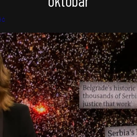
oktobar
ić