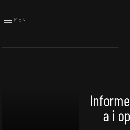
MENI
Informe
a i o