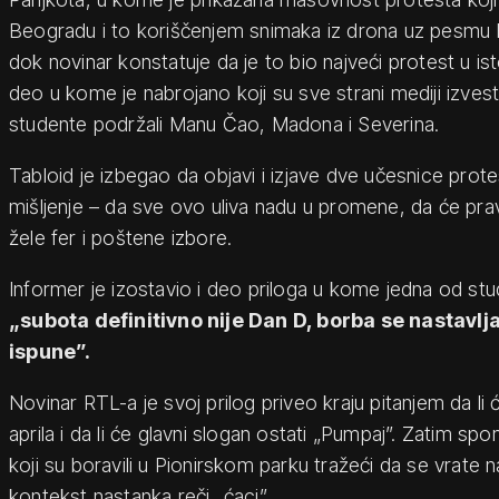
Beogradu i to koriščenjem snimaka iz drona uz pesmu 
dok novinar konstatuje da je to bio najveći protest u istori
deo u kome je nabrojano koji su sve strani mediji izvesti
studente podržali Manu Čao, Madona i Severina.
Tabloid je izbegao da objavi i izjave dve učesnice prote
mišljenje – da sve ovo uliva nadu u promene, da će pravd
žele fer i poštene izbore.
Informer je izostavio i deo priloga u kome jedna od st
„subota definitivno nije Dan D, borba se nastavlj
ispune”.
Novinar RTL-a je svoj prilog priveo kraju pitanjem da li će
aprila i da li će glavni slogan ostati „Pumpaj”. Zatim sp
koji su boravili u Pionirskom parku tražeći da se vrate na 
kontekst nastanka reči „ćaci”.