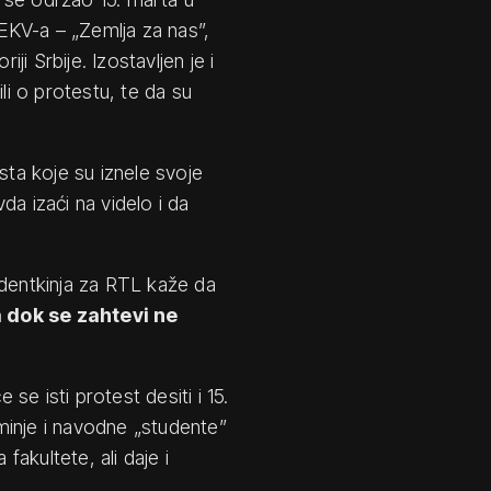
EKV-a – „Zemlja za nas”,
ji Srbije. Izostavljen je i
li o protestu, te da su
sta koje su iznele svoje
a izaći na videlo i da
udentkinja za RTL kaže da
a dok se zahtevi ne
 se isti protest desiti i 15.
ominje i navodne „studente”
fakultete, ali daje i