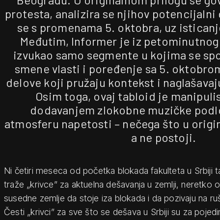
protesta, analizira se njihov potencijalni 
se s promenama 5. oktobra, uz isticanje
Međutim, Informer je iz petominutnog
izvukao samo segmente u kojima se s
smene vlasti i poređenje sa 5. oktobrom
delove koji pružaju kontekst i naglašava
Osim toga, ovaj tabloid je manipul
dodavanjem zlokobne muzičke podlo
atmosferu napetosti – nečega što u orig
a ne postoji.
Ni četiri meseca od početka blokada fakulteta u Srbiji t
traže „krivce” za aktuelna dešavanja u zemlji, neretko op
susedne zemlje da stoje iza blokada i da pozivaju na ru
Česti „krivci” za sve što se dešava u Srbiji su za poje