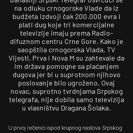
na odluku crnogorske Vlade da iz
budžeta izdvoji čak 200.000 evra i
plati dug koje tri komercijalne
televizije imaju prema Radio-
difuznom centru Crne Gore. Kako je
saopštila crnogorska Vlada, TV
Vijesti, Prva i Nova M su zahtevale da
im država pomogne sa plaćanjem
dugova jer bi u suprotnom njihovo
poslovanje bilo ugroženo. Ovaj
novac, suprotno tvrdnjama Srpskog
telegrafa, nije dobila samo televizija
u vlasništvu Dragana Šolaka.
U prvoj rečenici ispod krupnog naslova Srpskog