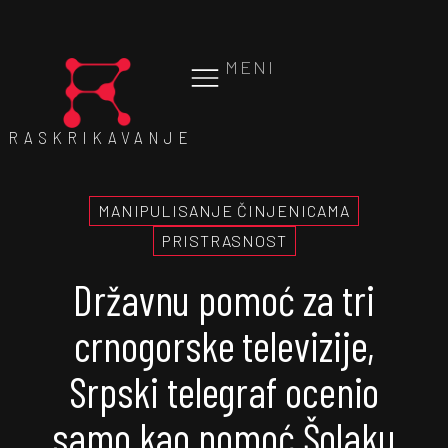
MENI
RASKRIKAVANJE
MANIPULISANJE ČINJENICAMA
PRISTRASNOST
Državnu pomoć za tri
crnogorske televizije,
Srpski telegraf ocenio
samo kao pomoć Šolaku