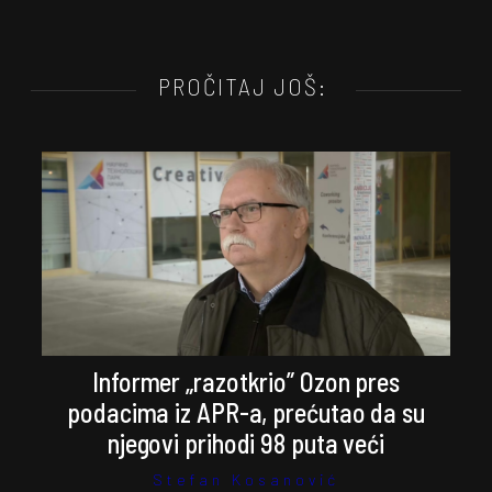
PROČITAJ JOŠ:
Informer „razotkrio” Ozon pres
podacima iz APR-a, prećutao da su
njegovi prihodi 98 puta veći
Stefan Kosanović