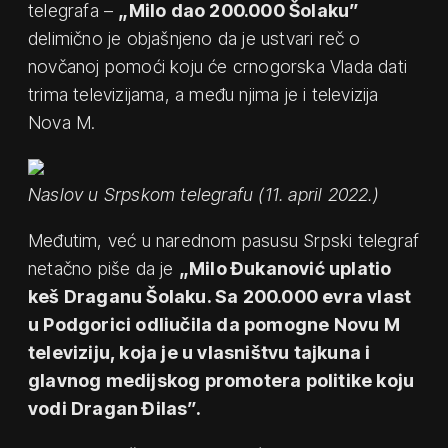
telegrafa –
„Milo dao 200.000 Šolaku”
delimično je objašnjeno da je ustvari reč o
novčanoj pomoći koju će crnogorska Vlada dati
trima televizijama, a među njima je i televizija
Nova M.
Naslov u Srpskom telegrafu (11. april 2022.)
Međutim, već u narednom pasusu Srpski telegraf
netačno piše da je
„Milo Đukanović uplatio
keš Draganu Šolaku. Sa 200.000 evra vlast
u Podgorici odliučila da pomogne Novu M
televiziju, koja je u vlasništvu tajkuna i
glavnog medijskog promotera politike koju
vodi Dragan Đilas”.