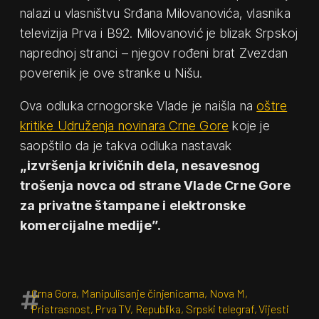
nalazi u vlasništvu Srđana Milovanovića, vlasnika
televizija Prva i B92. Milovanović je blizak Srpskoj
naprednoj stranci – njegov rođeni brat Zvezdan
poverenik je ove stranke u Nišu.
Ova odluka crnogorske Vlade je naišla na
oštre
kritike Udruženja novinara Crne Gore
koje je
saopštilo da je takva odluka nastavak
„izvršenja krivičnih dela, nesavesnog
trošenja novca od strane Vlade Crne Gore
za privatne štampane i elektronske
komercijalne medije”.
Crna Gora
,
Manipulisanje činjenicama
,
Nova M
,
Pristrasnost
,
Prva TV
,
Republika
,
Srpski telegraf
,
Vijesti