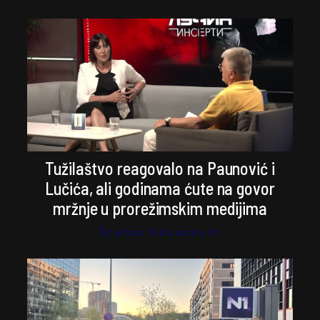
Tužilaštvo reagovalo na Paunović i
Lučića, ali godinama ćute na govor
mržnje u prorežimskim medijima
Stefan Kosanović