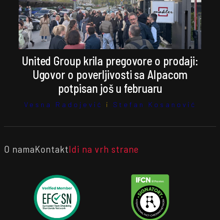
United Group krila pregovore o prodaji:
Ugovor o poverljivosti sa Alpacom
potpisan još u februaru
Vesna Radojević
i
Stefan Kosanović
O nama
Kontakt
Idi na vrh strane