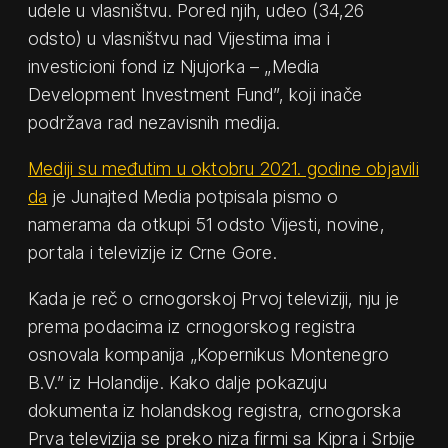
udele u vlasništvu. Pored njih, udeo (34,26
odsto) u vlasništvu nad Vijestima ima i
investicioni fond iz Njujorka – „Media
Development Investment Fund”, koji inače
podržava rad nezavisnih medija.
Mediji su međutim u oktobru 2021. godine objavili
da
je Junajted Media potpisala pismo o
namerama da otkupi 51 odsto Vijesti, novine,
portala i televizije iz Crne Gore.
Kada je reč o crnogorskoj Prvoj televiziji, nju je
prema podacima iz crnogorskog registra
osnovala kompanija „Kopernikus Montenegro
B.V.” iz Holandije. Kako dalje pokazuju
dokumenta iz holandskog registra, crnogorska
Prva televizija se preko niza firmi sa Kipra i Srbije