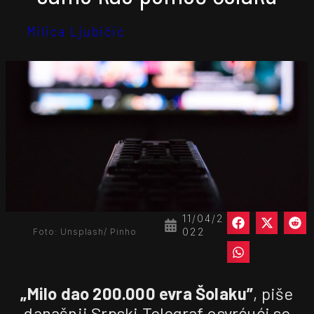
Milica Ljubičić
11/04/2
022
Foto: Unsplash/ Pinho
„Milo dao 200.000 evra Šolaku”
, piše
današnji Srpski Telegraf osvrćući se