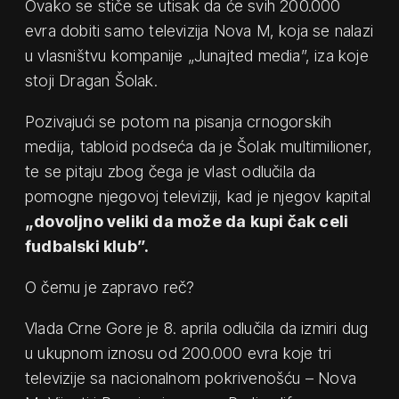
Ovako se stiče se utisak da će svih 200.000
evra dobiti samo televizija Nova M, koja se nalazi
u vlasništvu kompanije „Junajted media”, iza koje
stoji Dragan Šolak.
Pozivajući se potom na pisanja crnogorskih
medija, tabloid podseća da je Šolak multimilioner,
te se pitaju zbog čega je vlast odlučila da
pomogne njegovoj televiziji, kad je njegov kapital
„dovoljno veliki da može da kupi čak celi
fudbalski klub”.
O čemu je zapravo reč?
Vlada Crne Gore je 8. aprila odlučila da izmiri dug
u ukupnom iznosu od 200.000 evra koje tri
televizije sa nacionalnom pokrivenošću – Nova