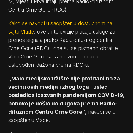
M, Vijesti i Prva imaju prema Radio-difuznom
Centru Crne Gore (RDC).
Kako se navodi u saopštenju dostupnom na
sajtu Vlade
, ove tri televizije plaćaju usluge za
prenos signala preko Radio-difuznog centra
Crne Gore (RDC) i one su se pismeno obratile
Vladi Crne Gore sa zahtevom da budu
oslobođeni dažbina prema RDC-u.
„Malo medijsko tržište nije profitabilno za
većinu ovih medija i zbog toga i usled
posledica izazvanih pandemijom COVID-19,
ponovo je došlo do dugova prema Radio-
difuznom Centru Crne Gore”
, navodi se u
saopštenju Vlade.