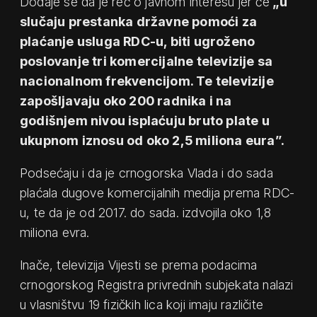
Dodaje se da je reč o javnom interesu jer će
„u
slučaju prestanka državne pomoći za
plaćanje usluga RDC-u, biti ugroženo
poslovanje tri komercijalne televizije sa
nacionalnom frekvencijom. Te televizije
zapošljavaju oko 200 radnika i na
godišnjem nivou isplaćuju bruto plate u
ukupnom iznosu od oko 2,5 miliona eura”.
Podsećaju i da je crnogorska Vlada i do sada
plaćala dugove komercijalnih medija prema RDC-
u, te da je od 2017. do sada. izdvojila oko 1,8
miliona evra.
Inače, televizija Vijesti se prema podacima
crnogorskog Registra privrednih subjekata nalazi
u vlasništvu 19 fizičkih lica koji imaju različite