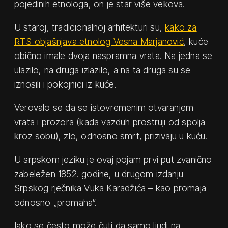
pojedinih etnologa, on je star više vekova.
U staroj, tradicionalnoj arhitekturi su,
kako za
RTS objašnjava etnolog Vesna Marjanović
, kuće
obično imale dvoja naspramna vrata. Na jedna se
ulazilo, na druga izlazilo, a na ta druga su se
iznosili i pokojnici iz kuće.
Verovalo se da se istovremenim otvaranjem
vrata i prozora (kada vazduh prostruji od spolja
kroz sobu), zlo, odnosno smrt, prizivaju u kuću.
U srpskom jeziku je ovaj pojam prvi put zvanično
zabeležen 1852. godine, u drugom izdanju
Srpskog rječnika Vuka Karadžića – kao promaja
odnosno „promaha“.
Iako se često može čuti da samo ljudi na