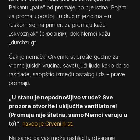
Balkanu „pate“ od promaje, to nije istina. Pojam
za promaju postoji i u drugim jezicima – u
ruskom se, na primer, za promaju kaže
„skvoznjak“ (cквозняк), dok Nemci kažu
„durchzug“.
Čak je nemački Crveni krst prošle godine za
vreme julskih vrućina, savetujući ljude kako da se
rashlade, saopštio između ostalog i da – prave
promaju.
„U stanu je nepodnošljivo vruće? Sve
prozore otvorite i uključite ventilatore!
(Promaja nije štetna, samo Nemci veruju u
to)“
,
naveo je Crveni krst.
Ne samo da vas može rashladiti, otvaranje