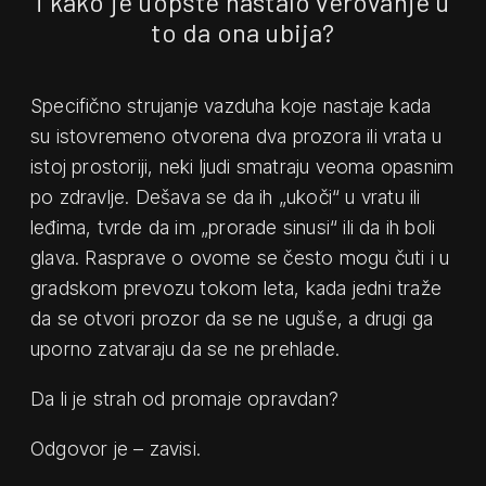
i kako je uopšte nastalo verovanje u
to da ona ubija?
Specifično strujanje vazduha koje nastaje kada
su istovremeno otvorena dva prozora ili vrata u
istoj prostoriji, neki ljudi smatraju veoma opasnim
po zdravlje. Dešava se da ih „ukoči“ u vratu ili
leđima, tvrde da im „prorade sinusi“ ili da ih boli
glava. Rasprave o ovome se često mogu čuti i u
gradskom prevozu tokom leta, kada jedni traže
da se otvori prozor da se ne uguše, a drugi ga
uporno zatvaraju da se ne prehlade.
Da li je strah od promaje opravdan?
Odgovor je – zavisi.