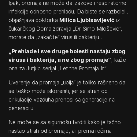
Ipak, promaja ne može da izazove i respiratorne
infekcije odnosno prehladu. Da biste se razboleli,
objašnjava doktorka
Milica Ljubisavljević
iz
čukaričkog Doma zdravlja „Dr Simo Milošević“,
morate da „zakačite“ virus ili bakteriju .
„Prehlade i sve druge bolesti nastaju zbog
virusa i bakterija, a ne zbog promaje“
, kaže
ona za Jutjub serijal „Let the Promaja In“.
Uverenje da promaja „ubija“ je toliko rašireno da
se teško može iskoreniti, jer se strah od
cirkulacije vazduha prenosi sa generacije na
generaciju.
Ne može se sa sigurnošu tvrditi kako je tačno
nastao strah od promaje, ali prema rečima