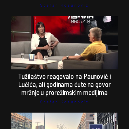
Stefan Kosanović
Tužilaštvo reagovalo na Paunović i
Lučića, ali godinama ćute na govor
mržnje u prorežimskim medijima
Stefan Kosanović