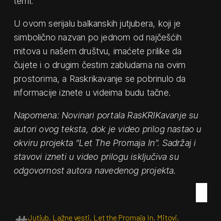
temi.
U ovom serijalu balkanskih jutjubera, koji je
simbolično nazvan po jednom od najčešćih
mitova u našem društvu, imaćete prilike da
čujete i o drugim čestim zabludama na ovim
prostorima, a Raskrikavanje se pobrinulo da
informacije iznete u videima budu tačne.
Napomena: Novinari portala RasKRIKavanje su
autori ovog teksta, dok je video prilog nastao u
okviru projekta “Let The Promaja In”. Sadržaj i
stavovi izneti u video prilogu isključiva su
odgovornost autora navedenog projekta.
Jutjub
,
Lažne vesti
,
Let the Promaja In
,
Mitovi
,