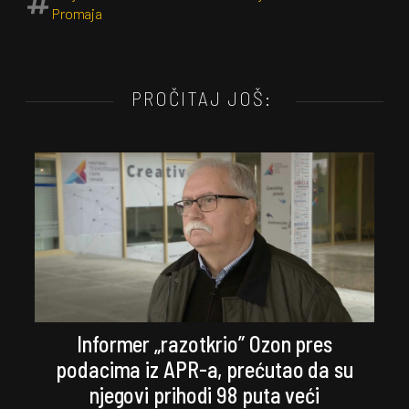
Promaja
PROČITAJ JOŠ:
Informer „razotkrio” Ozon pres
podacima iz APR-a, prećutao da su
njegovi prihodi 98 puta veći