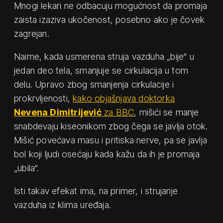
Mnogi lekari ne odbacuju mogućnost da promaja
zaista izaziva ukočenost, posebno ako je čovek
zagrejan.
Naime, kada usmerena struja vazduha „bije“ u
jedan deo tela, smanjuje se cirkulacija u tom
delu. Upravo zbog smanjenja cirkulacije i
prokrvljenosti,
kako objašnjava doktorka
Nevena Dimitrijević
za BBC
, mišići se manje
snabdevaju kiseonikom zbog čega se javlja otok.
Mišić povećava masu i pritiska nerve, pa se javlja
bol koji ljudi osećaju kada kažu da ih je promaja
„ubila“.
Isti takav efekat ima, na primer, i strujanje
vazduha iz klima uređaja.