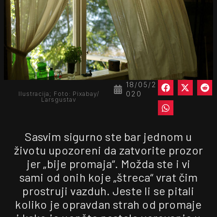
18/05/2
020
Ilustracija; Foto: Pixabay/
Larsgustav
Sasvim sigurno ste bar jednom u
životu upozoreni da zatvorite prozor
jer „bije promaja“. Možda ste i vi
sami od onih koje „štreca“ vrat čim
prostruji vazduh. Jeste li se pitali
koliko je opravdan strah od promaje