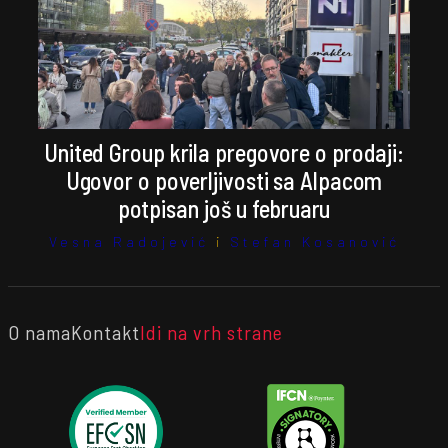
United Group krila pregovore o prodaji:
Ugovor o poverljivosti sa Alpacom
potpisan još u februaru
Vesna Radojević
i
Stefan Kosanović
O nama
Kontakt
Idi na vrh strane