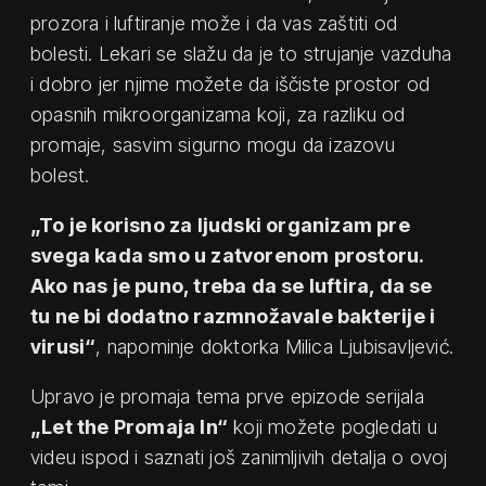
prozora i luftiranje može i da vas zaštiti od
bolesti. Lekari se slažu da je to strujanje vazduha
i dobro jer njime možete da iščiste prostor od
opasnih mikroorganizama koji, za razliku od
promaje, sasvim sigurno mogu da izazovu
bolest.
„To je korisno za ljudski organizam pre
svega kada smo u zatvorenom prostoru.
Ako nas je puno, treba da se luftira, da se
tu ne bi dodatno razmnožavale bakterije i
virusi“
, napominje doktorka Milica Ljubisavljević.
Upravo je promaja tema prve epizode serijala
„Let the Promaja In“
koji možete pogledati u
videu ispod i saznati još zanimljivih detalja o ovoj