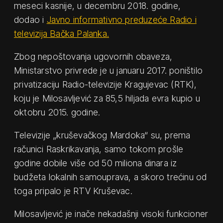
meseci kasnije, u decembru 2018. godine,
dodao i
Javno informativno preduzeće Radio i
televizija Bačka Palanka.
Zbog nepoštovanja ugovornih obaveza,
Ministarstvo privrede je u januaru 2017. poništilo
privatizaciju Radio-televizije Kragujevac (RTK),
koju je Milosavljević za 85,5 hiljada evra kupio u
oktobru 2015. godine.
Televizije „kruševačkog Mardoka“ su, prema
računici Raskrikavanja, samo tokom prošle
godine dobile više od 50 miliona dinara iz
budžeta lokalnih samouprava, a skoro trećinu od
toga pripalo je RTV Kruševac.
Milosavljević je inače nekadašnji visoki funkcioner