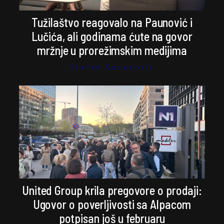
Tužilaštvo reagovalo na Paunović i
Lučića, ali godinama ćute na govor
mržnje u prorežimskim medijima
Stefan Kosanović
United Group krila pregovore o prodaji:
Ugovor o poverljivosti sa Alpacom
potpisan još u februaru