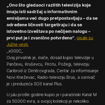
„Ono što gledaoci razlitih televizija koje
imaju isti sadržaj u informativnim
emisijama već dugo pretpostavljaju – da se
određene ličnosti targetiraju i da se
istovetno izveštava po nečijem nalogu –
prvi put je i zvanično potvrđeno“
,
pisale su
Južne vesti.
_x000C_
Ovaj privatnik je, inače, dosad kupio televizije u
Pančevu, Kruševcu, Pirotu, Požegi, televiziju
Caribrod iz Dimitrovgrada, Centar za informisanje
Novi Kneževac, Radio-televiziju Brus, a osnivač
je i preduzeća SOS kanal Plus.
U julu prošle godine kupio je i paraćinski Kanal M
za 50.000 evra, a svojoj kolekciji je nekoliko