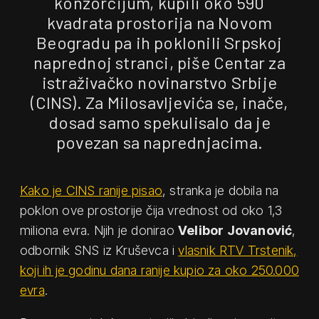
konzorcijum, kupili oko 590
kvadrata prostorija na Novom
Beogradu pa ih poklonili Srpskoj
naprednoj stranci, piše Centar za
istraživačko novinarstvo Srbije
(CINS). Za Milosavljevića se, inače,
dosad samo spekulisalo da je
povezan sa naprednjacima.
Kako je CINS ranije pisao
, stranka je dobila na
poklon ove prostorije čija vrednost od oko 1,3
miliona evra. Njih je donirao
Velibor Jovanović
,
odbornik SNS iz Kruševca i
vlasnik RTV Trstenik,
koji ih je godinu dana ranije kupio za oko 250.000
evra
.