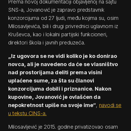
Prema novoj dokumentaciji objavljenoj na sajtu
SNS-a, Jovanović je zapravo predstavnik
konzorcijuma od 27 ljudi, među kojima su, osim
Milosavljevića, bili i drugi privrednici uglavnom iz
Kruševca, kao i lokalni partijski funkcioneri,
direktori škola i javnih preduzeća.
„Iz ugovora se ne vidi koliko je ko donirao
novca, ali je navedeno da će se vlasništvo
nad prostorijama deliti prema visini
uplaćene sume, za šta su članovi
konzorcijuma dobili i priznanice. Nakon
kupovine, Jovanović je ovlašćen da
nepokretnost upiše na svoje ime“
,
navodi se
u tekstu CINS-a.
Milosavljević je 2015. godine privatizovao osam