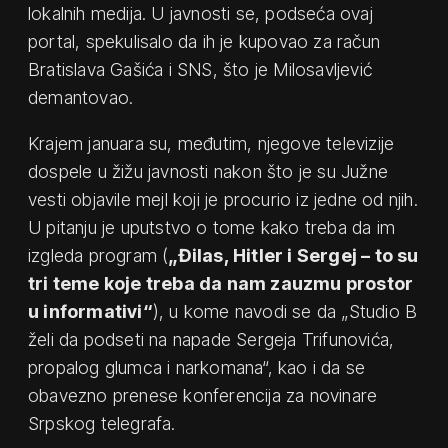
lokalnih medija. U javnosti se, podseća ovaj
portal, spekulisalo da ih je kupovao za račun
Bratislava Gašića i SNS, što je Milosavljević
demantovao.
Krajem januara su, međutim, njegove televizije
dospele u žižu javnosti nakon što je su Južne
vesti objavile mejl koji je procurio iz jedne od njih.
U pitanju je uputstvo o tome kako treba da im
izgleda program (
„Đilas, Hitler i Sergej – to su
tri teme koje treba da nam zauzmu prostor
u informativi“
), u kome navodi se da „Studio B
želi da podseti na napade Sergeja Trifunovića,
propalog glumca i narkomana“, kao i da se
obavezno prenese konferencija za novinare
Srpskog telegrafa.