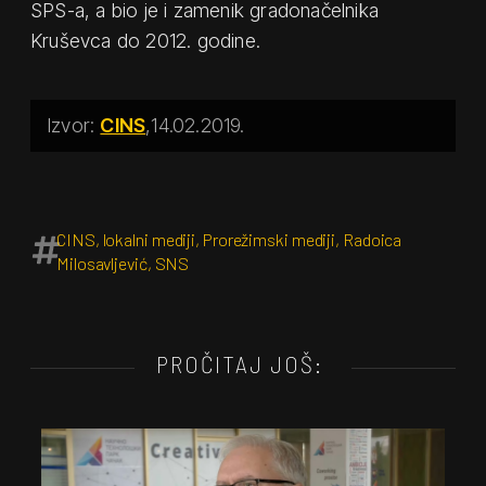
SPS-a, a bio je i zamenik gradonačelnika
Kruševca do 2012. godine.
CINS
14.02.2019.
CINS
,
lokalni mediji
,
Prorežimski mediji
,
Radoica
Milosavljević
,
SNS
PROČITAJ JOŠ: