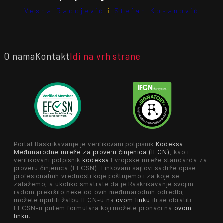
Vesna Radojević
i
Stefan Kosanović
O nama
Kontakt
Idi na vrh strane
Portal Raskrikavanje je verifikovani potpisnik
Kodeksa
Međunarodne mreže za proveru činjenica (IFCN)
, kao i
verifikovani potpisnik
kodeksa
Evropske mreže standarda za
proveru činjenica (EFCSN). Linkovani sajtovi sadrže opise
profesionalnih vrednosti koje poštujemo i za koje se
zalažemo, a ukoliko smatrate da je Raskrikavanje svojim
radom prekršilo neke od ovih međunarodnih odredbi,
možete uputiti žalbu IFCN-u na
ovom linku
ili se obratiti
EFCSN-u putem formulara koji možete pronaći na
ovom
linku
.