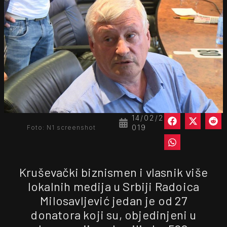
14/02/2
019
Foto: N1 screenshot
Kruševački biznismen i vlasnik više
lokalnih medija u Srbiji Radoica
Milosavljević jedan je od 27
donatora koji su, objedinjeni u