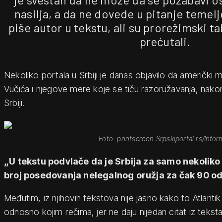
nasilja, a da ne dovede u pitanje temelj
piše autor u tekstu, ali su prorežimski ta
prećutali.
Nekoliko portala u Srbiji je danas objavilo da američki m
Vučića i njegove mere koje se tiču razoružavanja, nak
Srbiji.
Foto: printscreen Srpskiportal.rs/Infor
„U tekstu podvlače da je Srbija za samo nekolik
broj posedovanja nelegalnog oružja za čak 90 o
Međutim, iz njihovih tekstova nije jasno kako to Atlantik
odnosno kojim rečima, jer ne daju nijedan citat iz teks