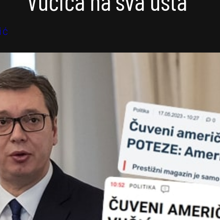
Vučića na sva usta“
ić