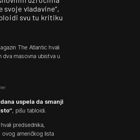
e svoje vladavine“,
bloidi svu tu kritiku
agazin The Atlantic hvali
on dva masovna ubistva u
mer
o dana uspela da smanji
dsto“
, pišu tabloidi.
 hvali predsednika,
ta ovog američkog lista