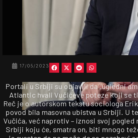
17/05/2023
Portali u Srbiji su objavili da „ugledni 
Atlantic hvali Vučićeve poteze koji se t
Reč je o autorskom tekstu sociologa Erika
povod bila masovna ubistva u Srbiji. U t
Vučića, već naprotiv – iznosi svoj pogled n
Srbiji koju će, smatra on, biti mnogo tež
je svestan da ne može da se pozabavi 