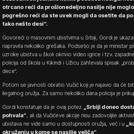
otrcano reći da prošlonedeljno nasilje nije moglo
pogrešno reći da ste uvek mogli da osetite da pos
tako nešto desi“.
Govoreći o masovnim ubistvima u Srbiji, Gordi je ukaza
napravila nekoliko grešaka. Podsetio je da je ministar 
uzroke ubistva u školi okrivio video igrice i tzv. zapadne
policija od škola u Kikindi i Užicu zahtevala spisak „pro
dece“.
Potom se javnosti obratio Vučić koji je najavio da će b
ilegalnog oružja. Za samo nekoliko dana policija je prik
Gordi konstatuje da je ovaj potez
„Srbiji doneo dos
pohvala“
, ali da Vučićeve akcije nisu zadovoljile aktiv
ubistava ne vide samo u dostupnosti oružja, već i u
„k
okruženju u kome se nasilje veliča“
.