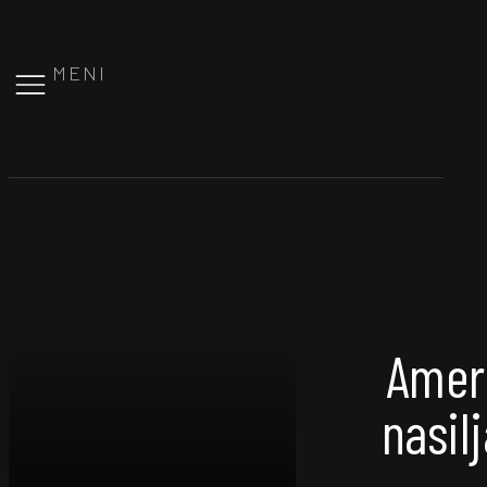
MENI
Ameri
nasilj