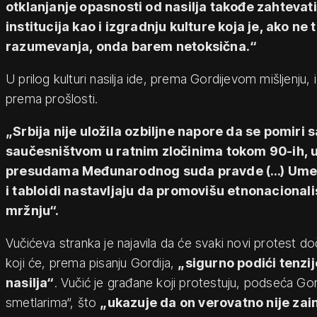
otklanjanje opasnosti od nasilja takođe zahtevat
institucija kao i izgradnju kulture koja je, ako ne
razumevanja, onda barem netoksična.“
U prilog kulturi nasilja ide, prema Gordijevom mišljenju,
prema prošlosti.
„Srbija nije uložila ozbiljne napore da se pomiri 
saučesništvom u ratnim zločinima tokom 90-ih, 
presudama Međunarodnog suda pravde (…) Umesto
i tabloidi nastavljaju da promovišu etnonacionali
mržnju“.
Vučićeva stranka je najavila da će svaki novi protest 
koji će, prema pisanju Gordija,
„sigurno podići tenzij
nasilja“
. Vučić je građane koji protestuju, podseća Go
smetlarima“, što
„ukazuje da on verovatno nije zai