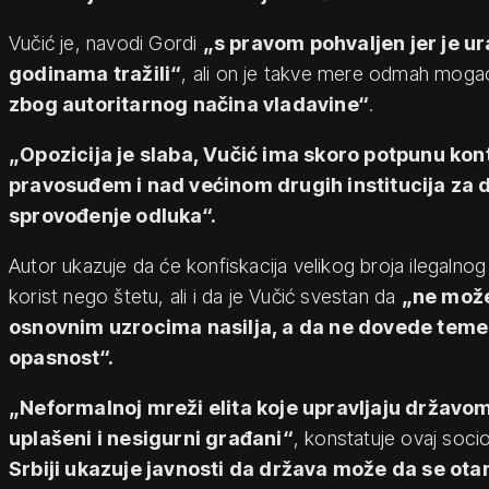
Vučić je, navodi Gordi
„s pravom pohvaljen jer je ur
godinama tražili“
, ali on je takve mere odmah mog
zbog autoritarnog načina vladavine“
.
„Opozicija je slaba, Vučić ima skoro potpunu ko
pravosuđem i nad većinom drugih institucija za 
sprovođenje odluka“.
Autor ukazuje da će konfiskacija velikog broja ilegalnog 
korist nego štetu, ali i da je Vučić svestan da
„ne može
osnovnim uzrocima nasilja, a da ne dovede temel
opasnost“.
„Neformalnoj mreži elita koje upravljaju državom
uplašeni i nesigurni građani“
, konstatuje ovaj soci
Srbiji ukazuje javnosti da država može da se otara