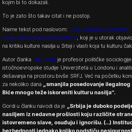
kojim bi to dokazali.
To je zato što takav citat i ne postoji.
Naime tekst pod naslovom:
„Šta Sjedinjene Američke 
Srbije nakon masovnih ubistava“
, koji je u utorak objavi
na kritiku kulture nasilja u Srbiji i vlasti koja tu kulturu č
Autor članka
Erik Gordi
je profesor političke sociologije
istočnoevropske studije Univerziteta u Londonu i analitiča
dešavanja na prostoru bivše SRFJ. Već na početku konst
za nekoliko dana
„smanjila posedovanje ilegalnog 
Biće mnogo teže iskoreniti kulturu nasilja“.
Gordi u članku navodi da je
„Srbija je duboko podel
nasiljem iz nedavne prošlosti koju različite stran
istovremeno slave, osuđuju i ignorišu. (…) Instituc
bezbednosti jednako koliko podstiču nesigurnost.