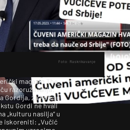
Foto: Raskrikavanje
američki magazin The
iču razoružavanja.
 Gordija, za koji su
ekstu Gordi ne hvali
a „kulturu nasilja“ u
e iskoreniti: „Vučić
osnovnim uzrocima