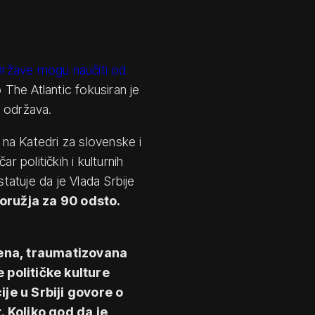
Države mogu naučiti od
o The Atlantic fokusiran je
ak održava.
 na Katedri za slovenske i
r političkih i kulturnih
atuje da je Vlada Srbije
oružja za 90 odsto.
jena, traumatizovana
e političke kulture
ije u Srbiji govore o
 Koliko god da je