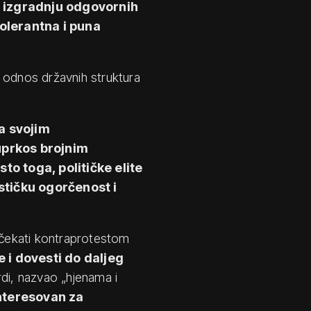
i izgradnju odgovornih
 tolerantna i puna
 i odnos državnih struktura
sa svojim
uprkos brojnim
 toga, političke elite
stičku ogorčenost i
dočekati kontraprotestom
e i dovesti do daljeg
rdi, nazvao „hjenama i
nteresovan za