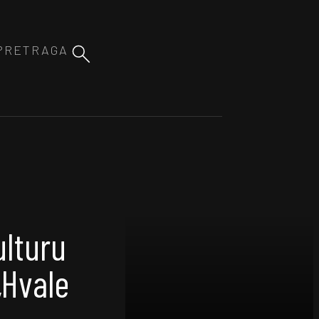
ulturu
 „Hvale