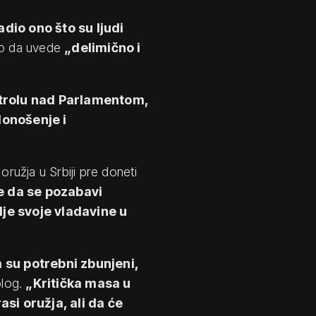
adio ono što su ljudi
ao da uvede
„delimično i
ntrolu nad Parlamentom,
donošenje i
oružja u Srbiji pre doneti
 da se pozabavi
je svoje vladavine u
 su potrebni zbunjeni,
olog.
„Kritička masa u
si oružja, ali da će