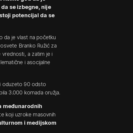
 da se izbegne, nije
toji potencijal da se
o da je vlast na početku
prosvete Branko Ružić za
 vrednosti, a zatim je i
blematične i asocijalne
iti oduzeto 90 odsto
upila 3.000 komada oružja.
ta međunarodnih
iste koji uzroke masovnih
ulturnom i medijskom