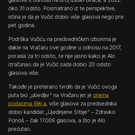
oko 31 odsto. Posmatrano iz te perspektive,
istina je da je Vučić dobio više glasova nego pre
pet godina.
Podrška Vučiću na predsedničkim izborima je
dakle na Vračaru ove godine u odnosu na 2017,
porasla za tri odsto, te nije jasno kako je Alo
izračunao da je Vučić sada dobio 20 odsto
glasova više.
Takođe je preterano tvrditi da je Vučić ovoga
puta bio „ubedljiv” na Vračaru jer je
prema
podacima RIK-a
, više glasova za predsednika
dobio kandidat „Ujedinjene Srbije” – Zdravko
Ponoš – čak 17.009 glasova, a što je Alo
prećutao.