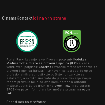
O nama
Kontakt
Idi na vrh strane
Portal Raskrikavanje je verifikovani potpisnik
Kodeksa
Međunarodne mreže za proveru činjenica (IFCN)
, kao i
verifikovani potpisnik
kodeksa
Evropske mreže standarda za
proveru činjenica (EFCSN). Linkovani sajtovi sadrže opise
profesionalnih vrednosti koje poštujemo i za koje se
zalažemo, a ukoliko smatrate da je Raskrikavanje svojim
radom prekršilo neke od ovih međunarodnih odredbi,
možete uputiti žalbu IFCN-u na
ovom linku
ili se obratiti
EFCSN-u putem formulara koji možete pronaći na
ovom
linku
.
Poseti nas na mrežama: