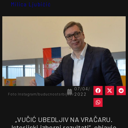
Milica Ljubičić
07/04/
2022
Foto:Instagram/buducnostsrbijeav
„VUČIĆ UBEDLJIV NA VRAČARU.
Istorijski izborni rezultati”, objavio