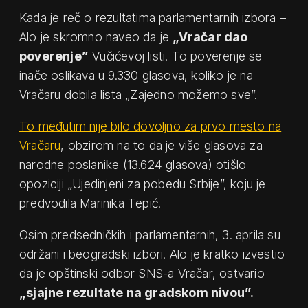
Kada je reč o rezultatima parlamentarnih izbora –
Alo je skromno naveo da je
„Vračar dao
poverenje”
Vučićevoj listi. To poverenje se
inače oslikava u 9.330 glasova, koliko je na
Vračaru dobila lista „Zajedno možemo sve”.
To međutim nije bilo dovoljno za prvo mesto na
Vračaru
, obzirom na to da je više glasova za
narodne poslanike (13.624 glasova) otišlo
opoziciji „Ujedinjeni za pobedu Srbije”, koju je
predvodila Marinika Tepić.
Osim predsedničkih i parlamentarnih, 3. aprila su
održani i beogradski izbori. Alo je kratko izvestio
da je opštinski odbor SNS-a Vračar, ostvario
„sjajne rezultate na gradskom nivou”.