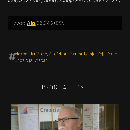
Isečak iz štampanog izdanja Aloa (6. april 2022.)
Alo
06.04.2022.
Aleksandar Vučić
,
Alo
,
izbori
,
Manipulisanje činjenicama
,
Opozicija
,
Vračar
PROČITAJ JOŠ: