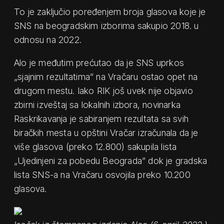
To je zaključio poređenjem broja glasova koje je
SNS na beogradskim izborima sakupio 2018. u
odnosu na 2022.
Alo je međutim prećutao da je SNS uprkos
„sjajnim rezultatima” na Vračaru ostao opet na
drugom mestu. Iako RIK još uvek nije objavio
zbirni izveštaj sa lokalnih izbora, novinarka
Raskrikavanja je sabiranjem rezultata sa svih
biračkih mesta u opštini Vračar izračunala da je
više glasova (preko 12.800) sakupila lista
„Ujedinjeni za pobedu Beograda” dok je gradska
lista SNS-a na Vračaru osvojila preko 10.200
glasova.