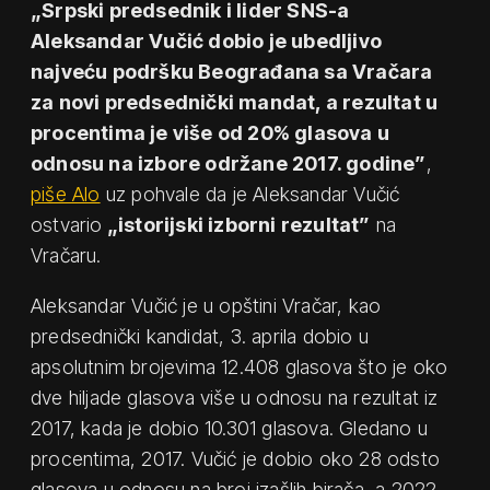
„Srpski predsednik i lider SNS-a
Aleksandar Vučić dobio je ubedljivo
najveću podršku Beograđana sa Vračara
za novi predsednički mandat, a rezultat u
procentima je više od 20% glasova u
odnosu na izbore održane 2017. godine”
,
piše Alo
uz pohvale da je Aleksandar Vučić
ostvario
„istorijski izborni rezultat”
na
Vračaru.
Aleksandar Vučić je u opštini Vračar, kao
predsednički kandidat, 3. aprila dobio u
apsolutnim brojevima 12.408 glasova što je oko
dve hiljade glasova više u odnosu na rezultat iz
2017, kada je dobio 10.301 glasova. Gledano u
procentima, 2017. Vučić je dobio oko 28 odsto
glasova u odnosu na broj izašlih birača, a 2022.