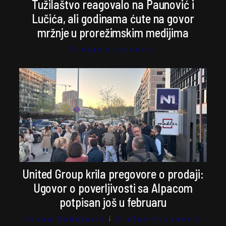
Tužilaštvo reagovalo na Paunović i
Lučića, ali godinama ćute na govor
mržnje u prorežimskim medijima
Stefan Kosanović
United Group krila pregovore o prodaji:
Ugovor o poverljivosti sa Alpacom
potpisan još u februaru
Vesna Radojević
i
Stefan Kosanović