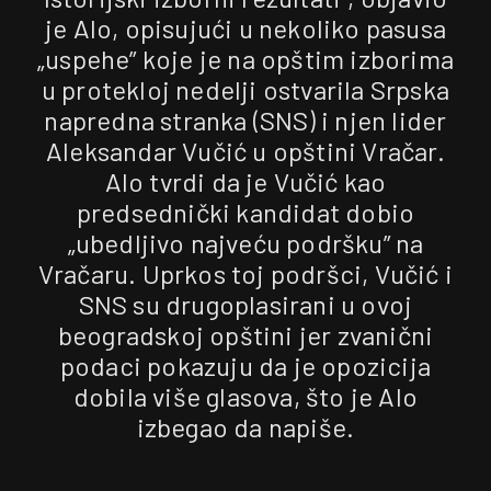
je Alo, opisujući u nekoliko pasusa
„uspehe” koje je na opštim izborima
u protekloj nedelji ostvarila Srpska
napredna stranka (SNS) i njen lider
Aleksandar Vučić u opštini Vračar.
Alo tvrdi da je Vučić kao
predsednički kandidat dobio
„ubedljivo najveću podršku” na
Vračaru. Uprkos toj podršci, Vučić i
SNS su drugoplasirani u ovoj
beogradskoj opštini jer zvanični
podaci pokazuju da je opozicija
dobila više glasova, što je Alo
izbegao da napiše.