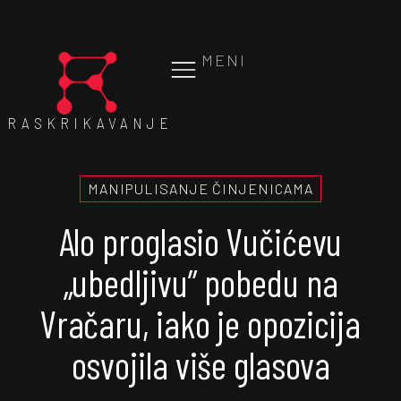
MENI
RASKRIKAVANJE
MANIPULISANJE ČINJENICAMA
Alo proglasio Vučićevu
„ubedljivu” pobedu na
Vračaru, iako je opozicija
osvojila više glasova