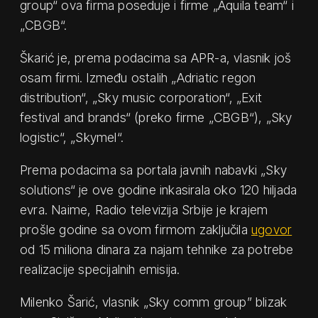
group“ ova firma poseduje i firme „Aquila team“ i
„CBGB“.
Škarić je, prema podacima sa APR-a, vlasnik još
osam firmi. Između ostalih „Adriatic regon
distribution“, „Sky music corporation“, „Exit
festival and brands“ (preko firme „CBGB“), „Sky
logistic“, „Skymel“.
Prema podacima sa portala javnih nabavki „Sky
solutions“ je ove godine inkasirala oko 120 hiljada
evra. Naime, Radio televizija Srbije je krajem
prošle godine sa ovom firmom zaključila
ugovor
od 15 miliona dinara za najam tehnike za potrebe
realizacije specijalnih emisija.
Milenko Šarić, vlasnik „Sky comm group” blizak