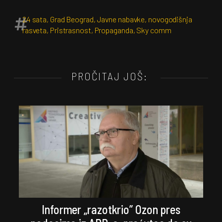
24 sata
,
Grad Beograd
,
Javne nabavke
,
novogodišnja
rasveta
,
Pristrasnost
,
Propaganda
,
Sky comm
PROČITAJ JOŠ:
Informer „razotkrio” Ozon pres