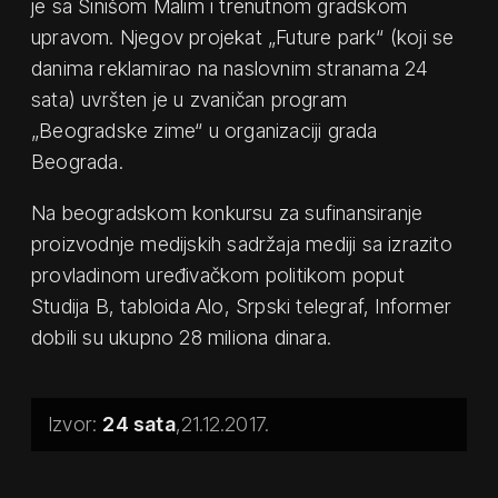
je sa Sinišom Malim i trenutnom gradskom
upravom. Njegov projekat „Future park“ (koji se
danima reklamirao na naslovnim stranama 24
sata) uvršten je u zvaničan program
„Beogradske zime“ u organizaciji grada
Beograda.
Na beogradskom konkursu za sufinansiranje
proizvodnje medijskih sadržaja mediji sa izrazito
provladinom uređivačkom politikom poput
Studija B, tabloida Alo, Srpski telegraf, Informer
dobili su ukupno 28 miliona dinara.
24 sata
21.12.2017.