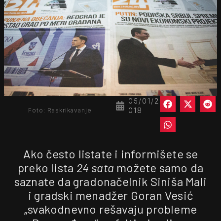
05/01/2
018
Foto: Raskrikavanje
Ako često listate i informišete se
preko lista
24 sata
možete samo da
saznate da gradonačelnik Siniša Mali
i gradski menadžer Goran Vesić
„svakodnevno rešavaju probleme