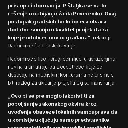
pristupu informacija. Pištaljka se na to
rešenje o odbijanju žalila Povereniku. Ovaj
postupak gradskih funkcionera otvara
dodatnu sumnju u kvalitet projekata za
koje je odobren novac građana“
, rekao je
Radomirović za Raskrikavanje.
Radomirović kao i drugi čelni ljudi u udruženjima
novinara smatraju da zloupotrebe koje se
dešavaju na medijskim konkursima ne bi smele
biti razlog za ukidanje projektnog sufinansiranja.
„Ovo bi se pre moglo iskoristiti za
poboljšanje zakonskog okvira kroz
uvođenje obaveze lokalnih samouprava da
u komisije uključuju samo predstavnike
reprezentativnih novinarskih i medijskih