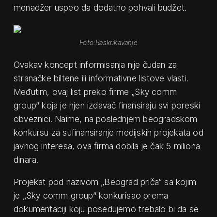
menadžer uspeo da dodatno pohvali budžet.
Foto:Raskrikavanje
Ovakav koncept informisanja nije čudan za
stranačke biltene ili informativne listove vlasti.
Međutim, ovaj list preko firme „Sky comm
group“ koja je njen izdavač finansiraju svi poreski
obveznici. Naime, na poslednjem beogradskom
konkursu za sufinansiranje medijskih projekata od
javnog interesa, ova firma dobila je čak 5 miliona
dinara.
Projekat pod nazivom „Beograd priča“ sa kojim
je „Sky comm group“ konkurisao prema
dokumentaciji koju posedujemo trebalo bi da se