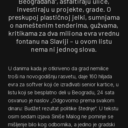
Beograđana“, asfaltiraju ulice,
investiraju u projekte, grade. O
preskupoj plastičnoj jelki, sumnjama
o nameštenim tenderima, gužvama,
kritikama za dva miliona evra vrednu
fontanu na Slaviji – u ovom listu
nema ni jednog slova.
U danima kada je otkriveno da grad nemilice
troši na novogodišnju rasvetu, daje 160 hiljada
evra za softver koji će izrađivati senior kartice, u
listu koji se besplatno deli u Beogradu, 24 sata
osvanuo je naslov „Odgovorno prema svakom
dinaru: Budžet rezultat politike štednje“. U tekstu
osim sedam izjava Siniše Malog ne pominje se
mišljenje bilo kog odbornika, a jedino je gradski