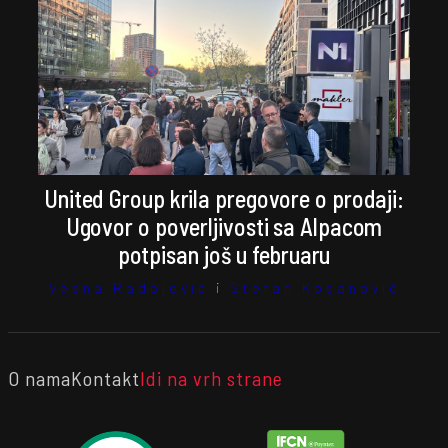
United Group krila pregovore o prodaji:
Ugovor o poverljivosti sa Alpacom
potpisan još u februaru
Vesna Radojević
i
Stefan Kosanović
O nama
Kontakt
Idi na vrh strane