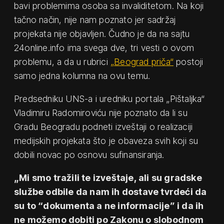
bavi problemima osoba sa invaliditetom. Na koji
tačno način, nije nam poznato jer sadržaj
projekata nije objavljen. Čudno je da na sajtu
24online.info ima svega dve, tri vesti o ovom
problemu, a da u rubrici
„Beograd priča“
postoji
samo jedna kolumna na ovu temu.
Predsedniku UNS-a i uredniku portala „Pištaljka“
Vladimiru Radomiroviću nije poznato da li su
Gradu Beogradu podneti izveštaji o realizaciji
medijskih projekata što je obaveza svih koji su
dobili novac po osnovu sufinansiranja.
„Mi smo tražili te izveštaje, ali su gradske
službe odbile da nam ih dostave tvrdeći da
su to “dokumenta a ne informacije” i da ih
ne možemo dobiti po Zakonu o slobodnom