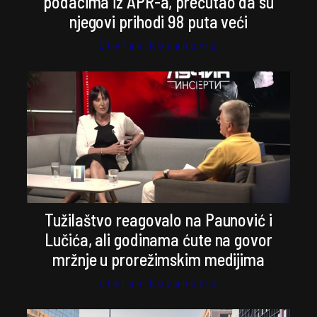
podacima iz APR-a, prećutao da su
njegovi prihodi 98 puta veći
Stefan Kosanović
Tužilaštvo reagovalo na Paunović i
Lučića, ali godinama ćute na govor
mržnje u prorežimskim medijima
Stefan Kosanović