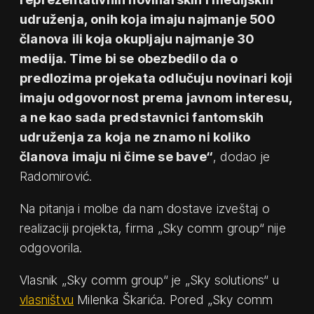
udruženja, onih koja imaju najmanje 500
članova ili koja okupljaju najmanje 30
medija. Time bi se obezbedilo da o
predlozima projekata odlučuju novinari koji
imaju odgovornost prema javnom interesu,
a ne kao sada predstavnici fantomskih
udruženja za koja ne znamo ni koliko
članova imaju ni čime se bave“
, dodao je
Radomirović.
Na pitanja i molbe da nam dostave izveštaj o
realizaciji projekta, firma „Sky comm group“ nije
odgovorila.
Vlasnik „Sky comm group“ je „Sky solutions“ u
vlasništvu
Milenka Škarića. Pored „Sky comm