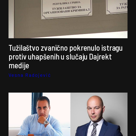
Tužilaštvo zvanično pokrenulo istragu
protiv uhapšenih u slučaju Dajrekt
medije
Vesna Radojević