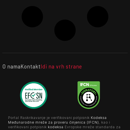
O nama
Kontakt
Idi na vrh strane
Portal Raskrikavanje je verifikovani potpisnik
Kodeksa
Međunarodne mreže za proveru činjenica (IFCN)
, kao i
verifikovani potpisnik
kodeksa
Evropske mreže standarda za